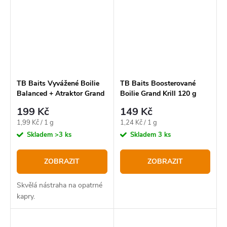
TB Baits Vyvážené Boilie
TB Baits Boosterované
Balanced + Atraktor Grand
Boilie Grand Krill 120 g
Krill 100 g
199 Kč
149 Kč
Měrná
Měrná
1,99 Kč / 1 g
1,24 Kč / 1 g
cena:
cena:
Skladem
>3 ks
Skladem
3 ks
ZOBRAZIT
ZOBRAZIT
Skvělá nástraha na opatrné
kapry.