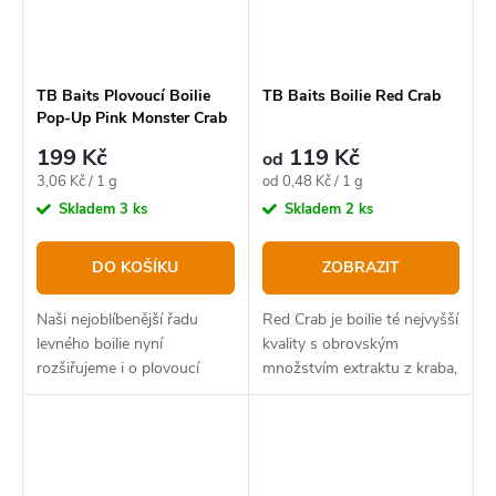
TB Baits Plovoucí Boilie
TB Baits Boilie Red Crab
Pop-Up Pink Monster Crab
+ NHDC 65 g, 16 mm
199 Kč
119 Kč
od
Měrná
Měrná
3,06 Kč / 1 g
od 0,48 Kč / 1 g
cena:
cena:
Skladem
3 ks
Skladem
2 ks
DO KOŠÍKU
ZOBRAZIT
Naši nejoblíbenější řadu
Red Crab je boilie té nejvyšší
levného boilie nyní
kvality s obrovským
rozšiřujeme i o plovoucí
množstvím extraktu z kraba,
boilie v esenci ve stejných
vysokým obsahem proteinů,
příchutích.
originál Robin Redu značky
Haiths a dalších doplňujících
přísad.