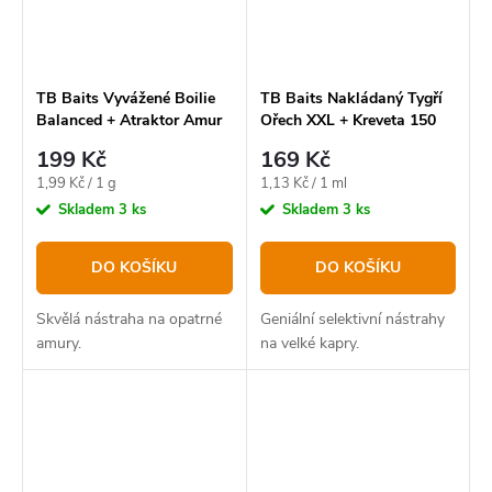
TB Baits Vyvážené Boilie
TB Baits Nakládaný Tygří
Balanced + Atraktor Amur
Ořech XXL + Kreveta 150
100 g 20 mm
ml - Seafood
199 Kč
169 Kč
Měrná
Měrná
1,99 Kč / 1 g
1,13 Kč / 1 ml
cena:
cena:
Skladem
3 ks
Skladem
3 ks
DO KOŠÍKU
DO KOŠÍKU
Skvělá nástraha na opatrné
Geniální selektivní nástrahy
amury.
na velké kapry.