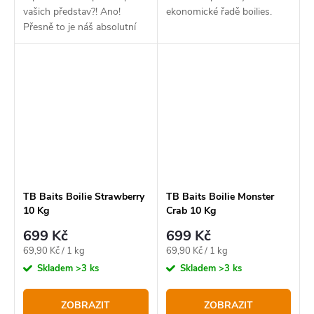
vašich představ?! Ano!
ekonomické řadě boilies.
Přesně to je náš absolutní
bestseller v novém balení.
TB Baits Boilie Strawberry
TB Baits Boilie Monster
10 Kg
Crab 10 Kg
699 Kč
699 Kč
Měrná
Měrná
69,90 Kč / 1 kg
69,90 Kč / 1 kg
cena:
cena:
Skladem
>3 ks
Skladem
>3 ks
ZOBRAZIT
ZOBRAZIT