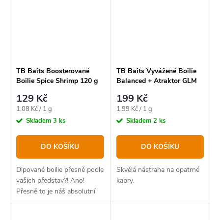
TB Baits Boosterované
TB Baits Vyvážené Boilie
Boilie Spice Shrimp 120 g
Balanced + Atraktor GLM
20-24 mm
Squid Strawberry 100 g, 24
129 Kč
199 Kč
mm,
Měrná
Měrná
1,08 Kč / 1 g
1,99 Kč / 1 g
cena:
cena:
Skladem
3 ks
Skladem
2 ks
DO KOŠÍKU
DO KOŠÍKU
Dipované boilie přesně podle
Skvělá nástraha na opatrné
vašich představ?! Ano!
kapry.
Přesně to je náš absolutní
bestseller v novém balení.