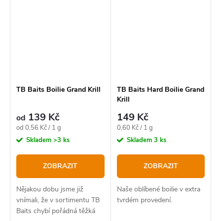
TB Baits Boilie Grand Krill
TB Baits Hard Boilie Grand
Krill
139 Kč
149 Kč
od
Měrná
Měrná
od 0,56 Kč / 1 g
0,60 Kč / 1 g
cena:
cena:
Skladem
>3 ks
Skladem
3 ks
ZOBRAZIT
ZOBRAZIT
Nějakou dobu jsme již
Naše oblíbené boilie v extra
vnímali, že v sortimentu TB
tvrdém provedení.
Baits chybí pořádná těžká