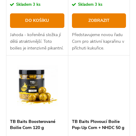
k
u
cena:
cena:
Skladem
3 ks
Skladem
3 ks
t
k
DO KOŠÍKU
ZOBRAZIT
ů
t
ů
Jahoda - kořeněná složka jí
Představujeme novou řadu
dělá atraktivnější. Toto
Corn pro aktivní kaprařinu v
boilies je intenzivně pikantní.
příchuti kukuřice.
TB Baits Boosterované
TB Baits Plovoucí Boilie
Boilie Corn 120 g
Pop-Up Corn + NHDC 50 g
16 mm