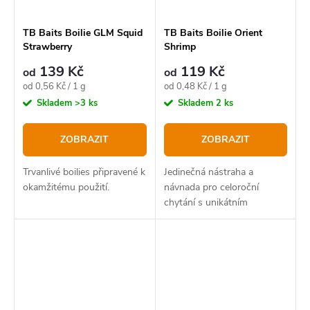
TB Baits Boilie GLM Squid
TB Baits Boilie Orient
Strawberry
Shrimp
139 Kč
119 Kč
od
od
Měrná
Měrná
od 0,56 Kč / 1 g
od 0,48 Kč / 1 g
cena:
cena:
Skladem
>3 ks
Skladem
2 ks
ZOBRAZIT
ZOBRAZIT
Trvanlivé boilies připravené k
Jedinečná nástraha a
okamžitému použití.
návnada pro celoroční
chytání s unikátním
složením.