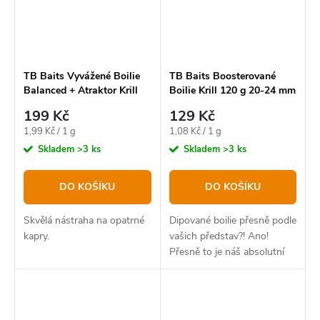
TB Baits Vyvážené Boilie
TB Baits Boosterované
Balanced + Atraktor Krill
Boilie Krill 120 g 20-24 mm
100 g 20-24 mm
199 Kč
129 Kč
Měrná
Měrná
1,99 Kč / 1 g
1,08 Kč / 1 g
cena:
cena:
Skladem
>3 ks
Skladem
>3 ks
DO KOŠÍKU
DO KOŠÍKU
Skvělá nástraha na opatrné
Dipované boilie přesně podle
kapry.
vašich představ?! Ano!
Přesně to je náš absolutní
bestseller v novém balení.