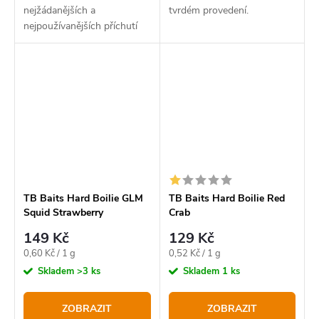
nejžádanějších a
tvrdém provedení.
nejpoužívanějších příchutí
pro cílený lov kaprů. Proto
přinášíme na trh
ekonomickou variantu
krmné řady nesoucí název
Krill.
TB Baits Hard Boilie GLM
TB Baits Hard Boilie Red
Squid Strawberry
Crab
149 Kč
129 Kč
Měrná
Měrná
0,60 Kč / 1 g
0,52 Kč / 1 g
cena:
cena:
Skladem
>3 ks
Skladem
1 ks
ZOBRAZIT
ZOBRAZIT