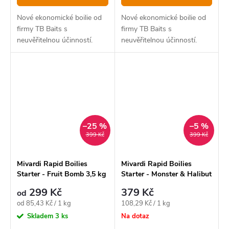
Nové ekonomické boilie od
Nové ekonomické boilie od
firmy TB Baits s
firmy TB Baits s
neuvěřitelnou účinností.
neuvěřitelnou účinností.
–25 %
–5 %
399 Kč
399 Kč
Mivardi Rapid Boilies
Mivardi Rapid Boilies
Starter - Fruit Bomb 3,5 kg
Starter - Monster & Halibut
3,5 kg
299 Kč
379 Kč
od
Měrná
Měrná
od 85,43 Kč / 1 kg
108,29 Kč / 1 kg
cena:
cena:
Skladem
3 ks
Na dotaz