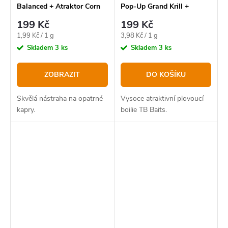
Balanced + Atraktor Corn
Pop-Up Grand Krill +
100 g
NHDC 50 g - 12 mm
199 Kč
199 Kč
Měrná
Měrná
1,99 Kč / 1 g
3,98 Kč / 1 g
cena:
cena:
Skladem
3 ks
Skladem
3 ks
ZOBRAZIT
DO KOŠÍKU
Skvělá nástraha na opatrné
Vysoce atraktivní plovoucí
kapry.
boilie TB Baits.