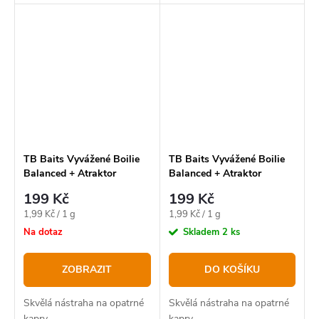
bestseller v novém balení.
TB Baits Vyvážené Boilie
TB Baits Vyvážené Boilie
Balanced + Atraktor
Balanced + Atraktor
Scopex Squid 100 g 20-24
Monster Crab 100 g 20-24
199 Kč
199 Kč
mm
mm
Měrná
Měrná
1,99 Kč / 1 g
1,99 Kč / 1 g
cena:
cena:
Na dotaz
Skladem
2 ks
ZOBRAZIT
DO KOŠÍKU
Skvělá nástraha na opatrné
Skvělá nástraha na opatrné
kapry.
kapry.