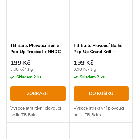
TB Baits Plovoucí Boilie
TB Baits Plovoucí Boilie
Pop-Up Tropical + NHDC
Pop-Up Grand Krill +
50 g
NHDC 50 g - 16 mm
199 Kč
199 Kč
Měrná
Měrná
3,98 Kč / 1 g
3,98 Kč / 1 g
cena:
cena:
Skladem
2 ks
Skladem
2 ks
ZOBRAZIT
DO KOŠÍKU
Vysoce atraktivní plovoucí
Vysoce atraktivní plovoucí
boilie TB Baits.
boilie TB Baits.