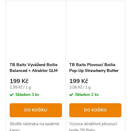
čistokrevná masovka. Proto
jsme poslední rok strávili
vývojem nové řady, která
tuto mezeru v našem...
TB Baits Vyvážené Boilie
TB Baits Plovoucí Boilie
Balanced + Atraktor GLM
Pop-Up Strawberry Butter
Squid Strawberry 100 g -
+ NHDC 65 g - 12 mm
199 Kč
199 Kč
20 mm
Měrná
Měrná
1,99 Kč / 1 g
3,06 Kč / 1 g
cena:
cena:
Skladem
3 ks
Skladem
2 ks
DO KOŠÍKU
DO KOŠÍKU
Skvělá nástraha na opatrné
Vysoce atraktivní plovoucí
kapry.
boilie TB Baits.