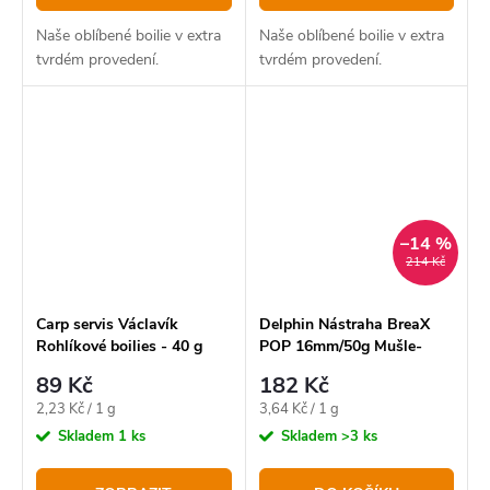
Naše oblíbené boilie v extra
Naše oblíbené boilie v extra
tvrdém provedení.
tvrdém provedení.
–14 %
214 Kč
Carp servis Václavík
Delphin Nástraha BreaX
Rohlíkové boilies - 40 g
POP 16mm/50g Mušle-
Koření
89 Kč
182 Kč
Měrná
Měrná
2,23 Kč / 1 g
3,64 Kč / 1 g
cena:
cena:
Skladem
1 ks
Skladem
>3 ks