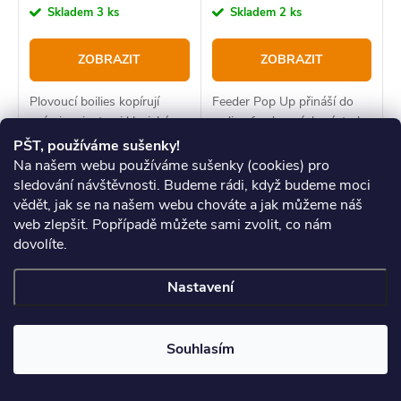
cena:
cena:
Skladem
3 ks
Skladem
2 ks
ZOBRAZIT
ZOBRAZIT
Plovoucí boilies kopírují
Feeder Pop Up přináší do
svými variantami klasické
rodiny feederových nástrah
boilies v nabídce firmy Carp
jednu ze zásadních dimenzí
PŠT, používáme sušenky!
Servis.
pro lov nadprůměrných
Na našem webu používáme sušenky (cookies) pro
kaprů pomocí této akční
sledování návštěvnosti. Budeme rádi, když budeme moci
rybolovné techniky.
vědět, jak se na našem webu chováte a jak můžeme náš
web zlepšit. Popřípadě můžete sami zvolit, co nám
dovolíte.
Nastavení
–16 %
199 Kč
Souhlasím
Carp servis Václavík Boilies
Nikl Boilies v dipu Crab
Měkule - 140 g/16mm
250g