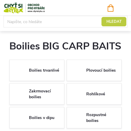
Přejít
NÁKUPNÍ
KOŠÍK
na
obsah
Boilies
HLEDAT
Boilies BIG CARP BAITS
Boilies trvanlivé
Plovoucí boilies
Zakrmovací
Rohlíkové
boilies
Rozpustné
Boilies v dipu
boilies