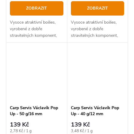
ZOBRAZIT
ZOBRAZIT
Vysoce atraktivní boilies,
Vysoce atraktivní boilies,
vyrobené z dobře
vyrobené z dobře
stravitelných komponent,
stravitelných komponent,
ptačích zobů, rybích
ptačích zobů, rybích
extraktů a skutečných vajec.
extraktů a skutečných vajec.
Carp Servis Václavík Pop
Carp Servis Václavík Pop
Up - 50 g/16 mm
Up - 40 g/12 mm
139 Kč
139 Kč
Měrná
Měrná
2,78 Kč / 1 g
3,48 Kč / 1 g