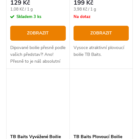
129 Kč
199 Kč
Měrná
Měrná
1,08 Kč / 1 g
3,98 Kč / 1 g
cena:
cena:
Skladem
3 ks
Na dotaz
ZOBRAZIT
ZOBRAZIT
Dipované boilie přesně podle
Vysoce atraktivní plovoucí
vašich představ?! Ano!
boilie TB Baits.
Přesně to je náš absolutní
bestseller v novém balení.
TB Baits Vyvážené Boilie
TB Baits Plovoucí Boilie