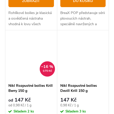
ZOBRAZIT
DO KOŠÍKU
Rohlíkové boilies je klasická
BreaX POP představuje sérii
a osvědčená nástraha
plovoucích nástrah,
vhodná k lovu všech
speciálně navržených a
kaprovitých ryb,
určených pro lov kaprů.
–16 %
175 Kč
Nikl Rozpustné boilies Krill
Nikl Rozpustné boilies
Berry 150 g
Devill Krill 150 g
147 Kč
147 Kč
od
Měrná
Měrná
od 0,98 Kč / 1 g
0,98 Kč / 1 g
cena:
cena:
Skladem
2 ks
Skladem
3 ks