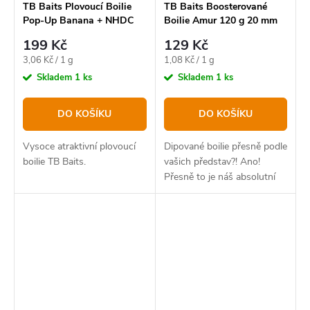
TB Baits Plovoucí Boilie
TB Baits Boosterované
Pop-Up Banana + NHDC
Boilie Amur 120 g 20 mm
65 g 16mm
199 Kč
129 Kč
Měrná
Měrná
3,06 Kč / 1 g
1,08 Kč / 1 g
cena:
cena:
Skladem
1 ks
Skladem
1 ks
DO KOŠÍKU
DO KOŠÍKU
Vysoce atraktivní plovoucí
Dipované boilie přesně podle
boilie TB Baits.
vašich představ?! Ano!
Přesně to je náš absolutní
bestseller v novém balení.