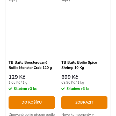
TB Baits Boosterované
TB Baits Boilie Spice
Boilie Monster Crab 120 g
Shrimp 10 Kg
20-24 mm
129 Kč
699 Kč
Měrná
Měrná
1,08 Kč / 1 g
69,90 Kč / 1 kg
cena:
cena:
Skladem
>3 ks
Skladem
>3 ks
DO KOŠÍKU
ZOBRAZIT
Dipované boilie přesně podle
Nové komponenty v