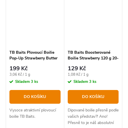
TB Baits Plovoucí Boilie
TB Baits Boosterované
Pop-Up Strawberry Butter
Boilie Strawberry 120 g 20-
+ NHDC 65 g, 16 mm
24 mm
199 Kč
129 Kč
Měrná
Měrná
3,06 Kč / 1 g
1,08 Kč / 1 g
cena:
cena:
Skladem
3 ks
Skladem
3 ks
DO KOŠÍKU
DO KOŠÍKU
Vysoce atraktivní plovoucí
Dipované boilie přesně podle
boilie TB Baits.
vašich představ?! Ano!
Přesně to je náš absolutní