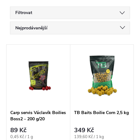
Filtrovat
Ř
Nejprodávanější
a
Doporučujeme
z
V
Nejlevnější
e
ý
Nejdražší
n
p
í
Abecedně
i
p
s
r
p
o
r
Carp servis Václavík Boilies
TB Baits Boilie Corn 2,5 kg
Boss2 - 200 g/20
d
o
mm/Jahoda
89 Kč
349 Kč
u
d
Měrná
Měrná
0,45 Kč / 1 g
139,60 Kč / 1 kg