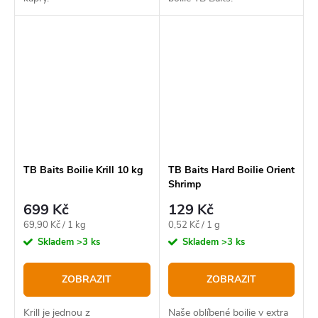
TB Baits Boilie Krill 10 kg
TB Baits Hard Boilie Orient
Shrimp
699 Kč
129 Kč
Měrná
Měrná
69,90 Kč / 1 kg
0,52 Kč / 1 g
cena:
cena:
Skladem
>3 ks
Skladem
>3 ks
ZOBRAZIT
ZOBRAZIT
Krill je jednou z
Naše oblíbené boilie v extra