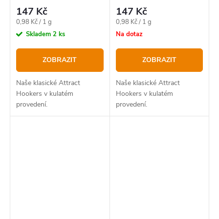
147 Kč
147 Kč
Měrná
Měrná
0,98 Kč / 1 g
0,98 Kč / 1 g
cena:
cena:
Skladem
2 ks
Na dotaz
ZOBRAZIT
ZOBRAZIT
Naše klasické Attract
Naše klasické Attract
Hookers v kulatém
Hookers v kulatém
provedení.
provedení.