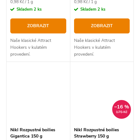
Měrná
Měrná
0,98 Kč / 1 g
0,98 Kč / 1 g
cena:
cena:
Skladem
2 ks
Skladem
2 ks
ZOBRAZIT
ZOBRAZIT
Naše klasické Attract
Naše klasické Attract
Hookers v kulatém
Hookers v kulatém
provedení.
provedení.
–16 %
175 Kč
Nikl Rozpustné boilies
Nikl Rozpustné boilies
Gigantica 150 g
Strawberry 150 g