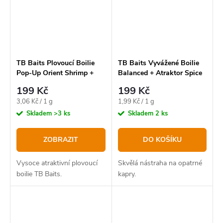
TB Baits Plovoucí Boilie
TB Baits Vyvážené Boilie
Pop-Up Orient Shrimp +
Balanced + Atraktor Spice
NHDC 65 g, 16 mm
Shrimp 100 g 20-24 mm
199 Kč
199 Kč
Měrná
Měrná
3,06 Kč / 1 g
1,99 Kč / 1 g
cena:
cena:
Skladem
>3 ks
Skladem
2 ks
ZOBRAZIT
DO KOŠÍKU
Vysoce atraktivní plovoucí
Skvělá nástraha na opatrné
boilie TB Baits.
kapry.