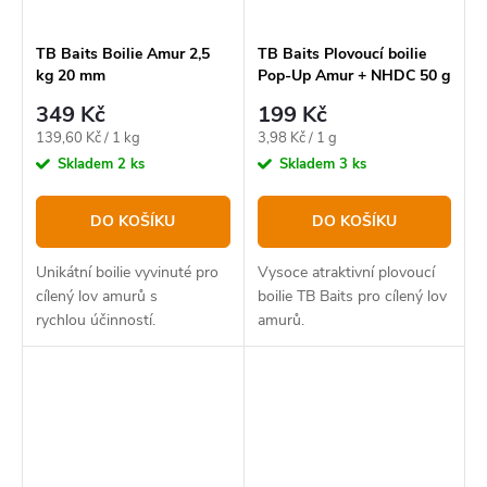
TB Baits Boilie Amur 2,5
TB Baits Plovoucí boilie
kg 20 mm
Pop-Up Amur + NHDC 50 g
16 mm
349 Kč
199 Kč
Měrná
Měrná
139,60 Kč / 1 kg
3,98 Kč / 1 g
cena:
cena:
Skladem
2 ks
Skladem
3 ks
DO KOŠÍKU
DO KOŠÍKU
Unikátní boilie vyvinuté pro
Vysoce atraktivní plovoucí
cílený lov amurů s
boilie TB Baits pro cílený lov
rychlou účinností.
amurů.