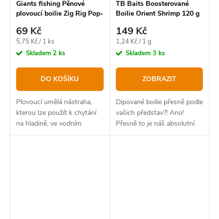
Giants fishing Pěnové
TB Baits Boosterované
plovoucí boilie Zig Rig Pop-
Boilie Orient Shrimp 120 g
Up mix colour 14 mm
69 Kč
149 Kč
Měrná
Měrná
5,75 Kč / 1 ks
1,24 Kč / 1 g
cena:
cena:
Skladem
2 ks
Skladem
3 ks
DO KOŠÍKU
ZOBRAZIT
Plovoucí umělá nástraha,
Dipované boilie přesně podle
kterou lze použít k chytání
vašich představ?! Ano!
na hladině, ve vodním
Přesně to je náš absolutní
sloupci, nebo v kombinaci s
bestseller v novém balení.
potápivým boilies na
panáčka.