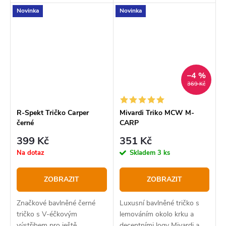
slečny fandící stylovému
Novinka
Novinka
rybářskému oblečení
–4 %
369 Kč
R-Spekt Tričko Carper
Mivardi Triko MCW M-
černé
CARP
399 Kč
351 Kč
Na dotaz
Skladem
3 ks
ZOBRAZIT
ZOBRAZIT
Značkové bavlněné černé
Luxusní bavlněné tričko s
tričko s V-éčkovým
lemováním okolo krku a
výstřihem pro ještě
decentními logy Mivardi a