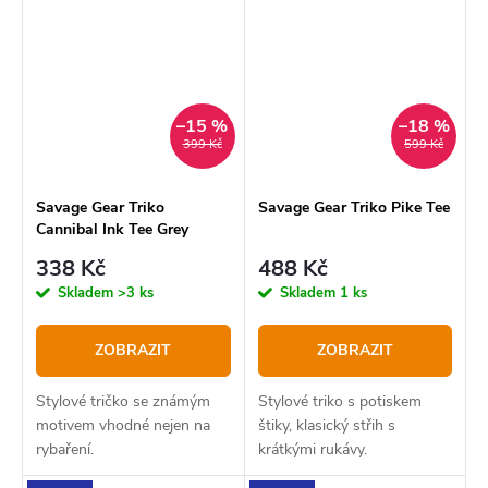
–15 %
–18 %
399 Kč
599 Kč
Savage Gear Triko
Savage Gear Triko Pike Tee
Cannibal Ink Tee Grey
338 Kč
488 Kč
Skladem
>3 ks
Skladem
1 ks
ZOBRAZIT
ZOBRAZIT
Stylové tričko se známým
Stylové triko s potiskem
motivem vhodné nejen na
štiky, klasický střih s
rybaření.
krátkými rukávy.