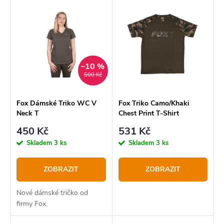
V
Nejlevnější
e
ý
Nejdražší
n
p
í
Abecedně
i
p
–10 %
s
500 Kč
r
p
o
r
Fox Dámské Triko WC V
Fox Triko Camo/Khaki
Neck T
Chest Print T-Shirt
d
o
450 Kč
531 Kč
u
d
Skladem
3 ks
Skladem
3 ks
k
u
t
k
ZOBRAZIT
ZOBRAZIT
ů
t
Nové dámské tričko od
ů
firmy Fox.