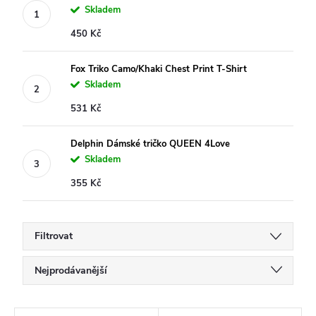
Skladem
450 Kč
Fox Triko Camo/Khaki Chest Print T-Shirt
Skladem
531 Kč
Delphin Dámské tričko QUEEN 4Love
Skladem
355 Kč
Filtrovat
Ř
Nejprodávanější
a
Doporučujeme
z