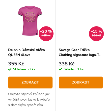
–20 %
–15 %
445 Kč
399 Kč
Delphin Dámské tričko
Savage Gear Tričko
QUEEN 4Love
Clothing signature logo-T-
Shirt Modré
355 Kč
338 Kč
Skladem
>3 ks
Skladem
1 ks
ZOBRAZIT
ZOBRAZIT
Objevte stylový způsob jak
vyjádřit svoji lásku k rybaření
s dámským rybářským
tričkem Delphin QUEEN