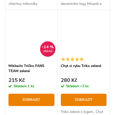
všechny milovníky
decentními logy Mivardi a
adrenalinového rybolovu.
MCW
–14 %
250 Kč
Mikbaits Tričko FANS
Chyt si rybu Triko zelené
TEAM zelené
215 Kč
280 Kč
Skladem
1 ks
Skladem
>3 ks
ZOBRAZIT
ZOBRAZIT
Triko zelené s logem,, Chyť