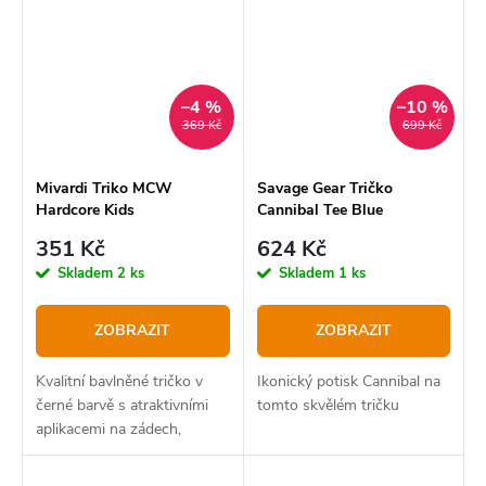
–4 %
–10 %
369 Kč
699 Kč
Mivardi Triko MCW
Savage Gear Tričko
Hardcore Kids
Cannibal Tee Blue
351 Kč
624 Kč
Skladem
2 ks
Skladem
1 ks
ZOBRAZIT
ZOBRAZIT
Kvalitní bavlněné tričko v
Ikonický potisk Cannibal na
černé barvě s atraktivními
tomto skvělém tričku
aplikacemi na zádech,