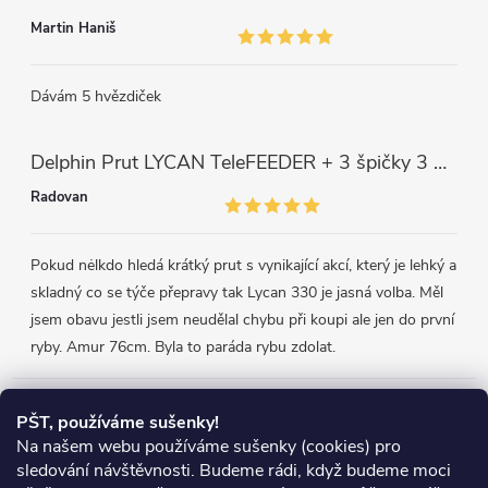
Martin Haniš
Dávám 5 hvězdiček
Delphin Prut LYCAN TeleFEEDER + 3 špičky 3 m, 80 g
Radovan
Pokud nėlkdo hledá krátký prut s vynikající akcí, který je lehký a
skladný co se týče přepravy tak Lycan 330 je jasná volba. Měl
jsem obavu jestli jsem neudělal chybu při koupi ale jen do první
ryby. Amur 76cm. Byla to paráda rybu zdolat.
Přijímáme online platby
PŠT, používáme sušenky!
Na našem webu používáme sušenky (cookies) pro
sledování návštěvnosti. Budeme rádi, když budeme moci