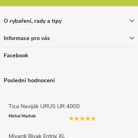
a
r
t
v
O rybaření, rady a tipy
k
í
Informace pro vás
y
v
Facebook
ý
p
Poslední hodnocení
i
s
Tica Naviják URUS UR 4000
u
Michal Machek
Mivardi Bivak Entrix XL