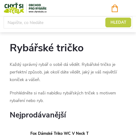
Přejít
NÁKUPNÍ
KOŠÍK
na
obsah
Rybářské oblečení a obuv
HLEDAT
Rybářské tričko
Každý správný rybář o sobě dá vědět. Rybářské tričko je
perfektní způsob, jak okolí dáte vědět, jaký je váš největší
koníček a vášeň.
Prohlédněte si naši nabídku rybářských triček s motivem
rybaření nebo ryb.
Nejprodávanější
Fox Dámské Triko WC V Neck T