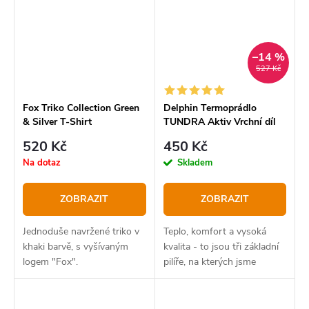
–14 %
527 Kč
Fox Triko Collection Green
Delphin Termoprádlo
& Silver T-Shirt
TUNDRA Aktiv Vrchní díl
520 Kč
450 Kč
Na dotaz
Skladem
ZOBRAZIT
ZOBRAZIT
Jednoduše navržené triko v
Teplo, komfort a vysoká
khaki barvě, s vyšívaným
kvalita - to jsou tři základní
logem "Fox".
pilíře, na kterých jsme
postavili termoprádlo
Delphin TUNDRA.