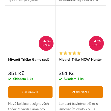
uvolněnější R-SPEKT styl.
MCW
–4 %
–4 %
369 Kč
369 Kč
Mivardi Tričko Game šedé
Mivardi Triko MCW Hunter
351 Kč
351 Kč
Skladem
1 ks
Skladem
1 ks
ZOBRAZIT
ZOBRAZIT
Nová kolekce designových
Luxusní bavlněné tričko s
triček Mivardi Game pro
lemováním okolo krku a