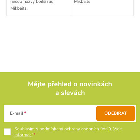
nesou názvy boilie řad
Mikbaits
Mikbaits.
O
v
l
á
d
Mějte přehled o novinkách
a slevách
Z
a
c
á
E-mail
ODEBÍRAT
í
p
Souhlasím s podmínkami ochrany osobních údajů.
Více
p
informací