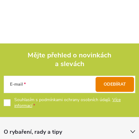
O
v
l
á
d
Mějte přehled o novinkách
a slevách
Z
a
c
á
E-mail
ODEBÍRAT
í
p
Souhlasím s podmínkami ochrany osobních údajů.
Více
p
informací
a
r
t
v
O rybaření, rady a tipy