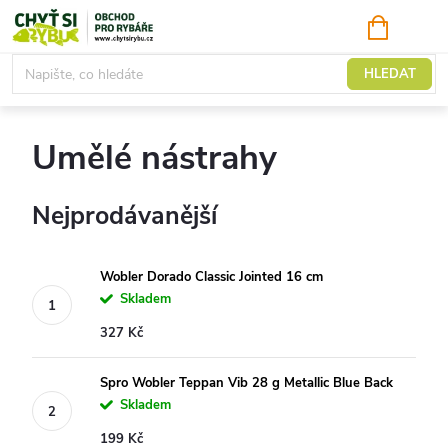
Přejít
NÁKUPNÍ
KOŠÍK
na
obsah
Sumci
HLEDAT
Umělé nástrahy
Nejprodávanější
Wobler Dorado Classic Jointed 16 cm
Skladem
327 Kč
Spro Wobler Teppan Vib 28 g Metallic Blue Back
Skladem
199 Kč