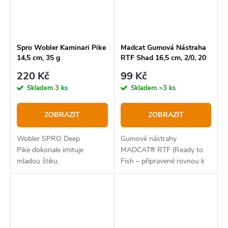
Spro Wobler Kaminari Pike
Madcat Gumová Nástraha
14,5 cm, 35 g
RTF Shad 16,5 cm, 2/0, 20
g
220 Kč
99 Kč
Skladem
3 ks
Skladem
>3 ks
ZOBRAZIT
ZOBRAZIT
Wobler SPRO Deep
Gumové nástrahy
Pike dokonale imituje
MADCAT® RTF (Ready to
mladou štiku,
Fish – připravené rovnou k
použití)