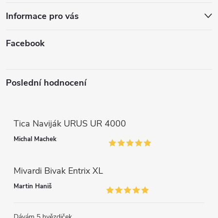
k
í
Informace pro vás
y
v
Facebook
ý
p
Poslední hodnocení
i
s
Tica Naviják URUS UR 4000
u
Michal Machek
Mivardi Bivak Entrix XL
Martin Haniš
Dávám 5 hvězdiček