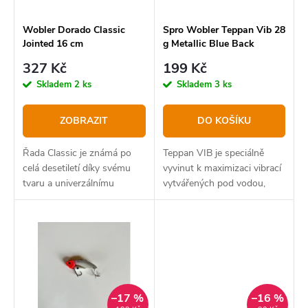
r
p
o
r
Wobler Dorado Classic
Spro Wobler Teppan Vib 28
Jointed 16 cm
g Metallic Blue Back
d
o
327 Kč
199 Kč
u
d
Skladem
2 ks
Skladem
3 ks
k
u
t
k
ZOBRAZIT
DO KOŠÍKU
ů
t
Řada Classic je známá po
Teppan VIB je speciálně
ů
celá desetiletí díky svému
vyvinut k maximizaci vibrací
tvaru a univerzálnímu
vytvářených pod vodou,
použití
–17 %
–16 %