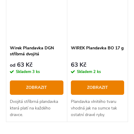
Wirek Plandavka DGN
WIREK Plandavka BO 17 g
stříbrná dvojitá
63 Kč
63 Kč
od
Skladem
3 ks
Skladem
2 ks
ZOBRAZIT
ZOBRAZIT
Dvojitá stříbrná plandavka
Plandavka vlnitého tvaru
která platí na každého
vhodná jak na sumce tak
dravce.
ostatní dravé ryby.