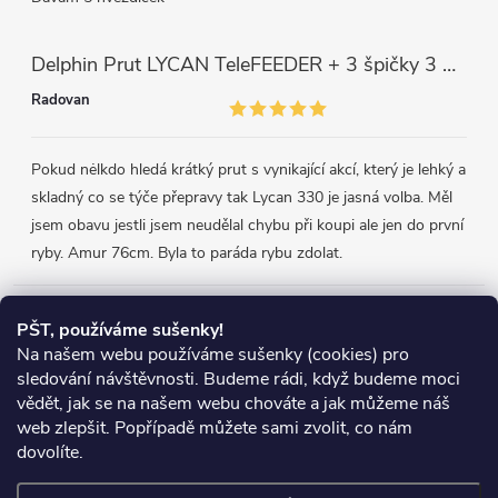
Delphin Prut LYCAN TeleFEEDER + 3 špičky 3 m, 80 g
Radovan
Pokud nėlkdo hledá krátký prut s vynikající akcí, který je lehký a
skladný co se týče přepravy tak Lycan 330 je jasná volba. Měl
jsem obavu jestli jsem neudělal chybu při koupi ale jen do první
ryby. Amur 76cm. Byla to paráda rybu zdolat.
Přijímáme online platby
PŠT, používáme sušenky!
Na našem webu používáme sušenky (cookies) pro
sledování návštěvnosti. Budeme rádi, když budeme moci
vědět, jak se na našem webu chováte a jak můžeme náš
web zlepšit. Popřípadě můžete sami zvolit, co nám
Heureka.cz
Obchodní podmínky
Reklamace
dovolíte.
Podmínky ochrany osobních údajů
Zboží.cz
Doprava