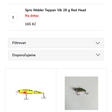
Spro Wobler Teppan Vib 28 g Red Head
Na dotaz
165 Kč
Filtrovat
Ř
Doporučujeme
a
Nejlevnější
z
V
Nejdražší
e
ý
Nejprodávanější
n
p
í
Abecedně
i
p
s