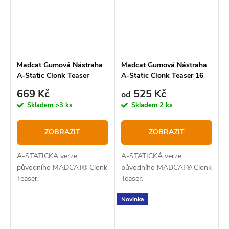
Madcat Gumová Nástraha
Madcat Gumová Nástraha
A-Static Clonk Teaser
A-Static Clonk Teaser 16
16cm, 3/0, 200 g
cm, 3/0, 150 g
669 Kč
525 Kč
od
Skladem
>3 ks
Skladem
2 ks
ZOBRAZIT
ZOBRAZIT
A-STATICKÁ verze
A-STATICKÁ verze
původního MADCAT® Clonk
původního MADCAT® Clonk
Teaser.
Teaser.
Novinka