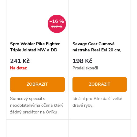
–16 %
290 Kč
Spro Wobler Pike Fighter
Savage Gear Gumová
Triple Jointed MW a DD
nástraha Real Eel 20 cm,
14,5 cm
38 g
241 Kč
198 Kč
Na dotaz
Prodej skončil
ZOBRAZIT
ZOBRAZIT
Sumcový speciál s
Ideální pro Pike další velké
neodolatelnýma očima který
dravé ryby!
žádný predátor na Orlíku
nepřehlédne.