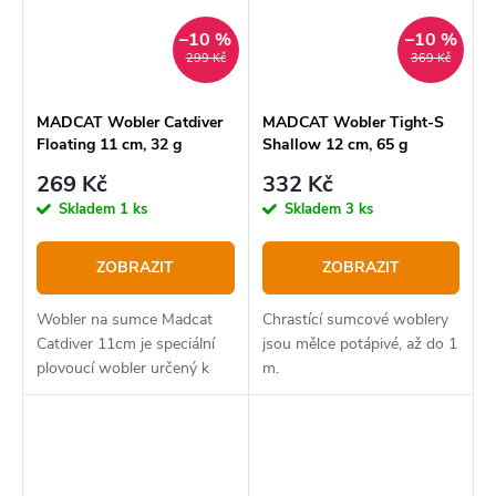
–10 %
–10 %
299 Kč
369 Kč
MADCAT Wobler Catdiver
MADCAT Wobler Tight-S
Floating 11 cm, 32 g
Shallow 12 cm, 65 g
269 Kč
332 Kč
Skladem
1 ks
Skladem
3 ks
ZOBRAZIT
ZOBRAZIT
Wobler na sumce Madcat
Chrastící sumcové woblery
Catdiver 11cm je speciální
jsou mělce potápivé, až do 1
plovoucí wobler určený k
m.
lovu sumců.