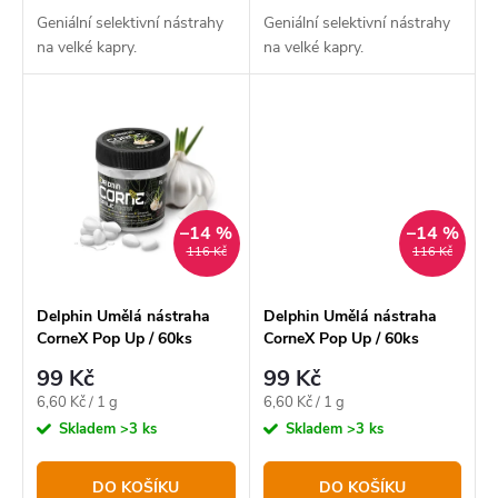
ů
Geniální selektivní nástrahy
Geniální selektivní nástrahy
na velké kapry.
na velké kapry.
–14 %
–14 %
116 Kč
116 Kč
Delphin Umělá nástraha
Delphin Umělá nástraha
CorneX Pop Up / 60ks
CorneX Pop Up / 60ks
Česnek
Squid
99 Kč
99 Kč
Měrná
Měrná
6,60 Kč / 1 g
6,60 Kč / 1 g
cena:
cena:
Skladem
>3 ks
Skladem
>3 ks
DO KOŠÍKU
DO KOŠÍKU