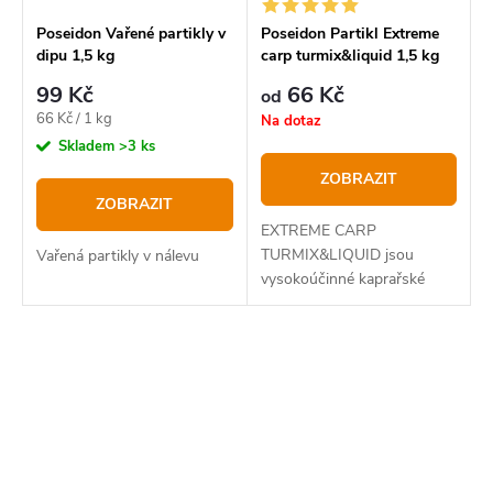
Poseidon Vařené partikly v
Poseidon Partikl Extreme
dipu 1,5 kg
carp turmix&liquid 1,5 kg
99 Kč
66 Kč
od
Měrná
66 Kč / 1 kg
Na dotaz
cena:
Skladem
>3 ks
ZOBRAZIT
ZOBRAZIT
EXTREME CARP
TURMIX&LIQUID jsou
Vařená partikly v nálevu
vysokoúčinné kaprařské
aditiva.
O
v
l