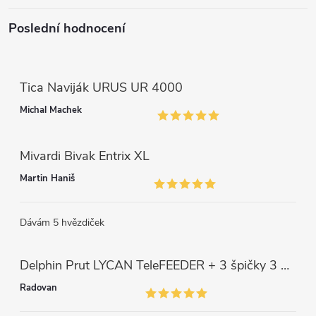
ý
p
Poslední hodnocení
i
s
Tica Naviják URUS UR 4000
u
Michal Machek
Mivardi Bivak Entrix XL
Martin Haniš
Dávám 5 hvězdiček
Delphin Prut LYCAN TeleFEEDER + 3 špičky 3 m, 80 g
Radovan