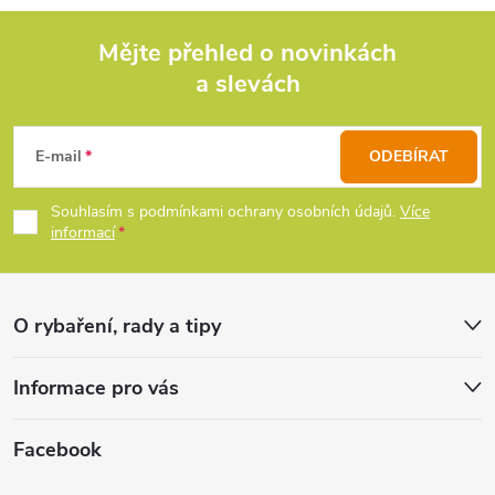
á
d
Mějte přehled o novinkách
a slevách
Z
a
c
á
E-mail
ODEBÍRAT
í
p
Souhlasím s podmínkami ochrany osobních údajů.
Více
p
informací
a
r
t
v
O rybaření, rady a tipy
k
í
Informace pro vás
y
v
Facebook