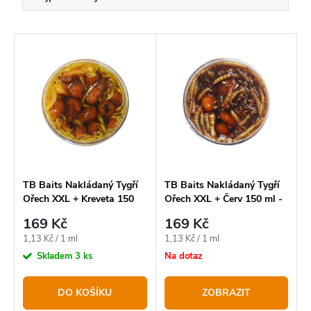
a
Doporučujeme
z
V
Nejlevnější
e
ý
Nejdražší
n
p
í
Abecedně
i
p
s
r
p
o
r
TB Baits Nakládaný Tygří
TB Baits Nakládaný Tygří
Ořech XXL + Kreveta 150
Ořech XXL + Červ 150 ml -
d
o
ml - Seafood
Bloodworm
169 Kč
169 Kč
u
d
Měrná
Měrná
1,13 Kč / 1 ml
1,13 Kč / 1 ml
k
u
cena:
cena:
Skladem
3 ks
Na dotaz
t
k
DO KOŠÍKU
ZOBRAZIT
ů
t