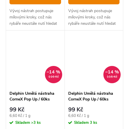
Vývoj nástrah postupuje
Vývoj nástrah postupuje
mílovými kroky, což nás
mílovými kroky, což nás
rybáře neustále nutí hledat
rybáře neustále nutí hledat
nové způsoby, jak oklamat
nové způsoby, jak oklamat
stále opatrnější ryby.
stále opatrnější ryby.
–14 %
–14 %
116 Kč
116 Kč
Delphin Umělá nástraha
Delphin Umělá nástraha
CorneX Pop Up / 60ks
CorneX Pop Up / 60ks
Medová Broskev
Kukuřice - Ananas
99 Kč
99 Kč
Měrná
Měrná
6,60 Kč / 1 g
6,60 Kč / 1 g
cena:
cena:
Skladem
>3 ks
Skladem
3 ks