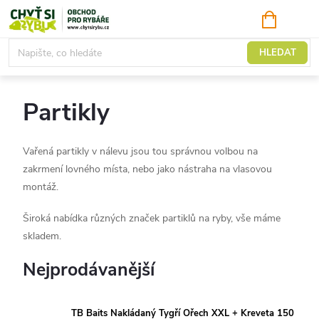
Přejít
NÁKUPNÍ
KOŠÍK
na
obsah
Nástrahy, partikly
HLEDAT
Partikly
Vařená partikly v nálevu jsou tou správnou volbou na
zakrmení lovného místa, nebo jako nástraha na vlasovou
montáž.
Široká nabídka různých značek partiklů na ryby, vše máme
skladem.
Nejprodávanější
TB Baits Nakládaný Tygří Ořech XXL + Kreveta 150