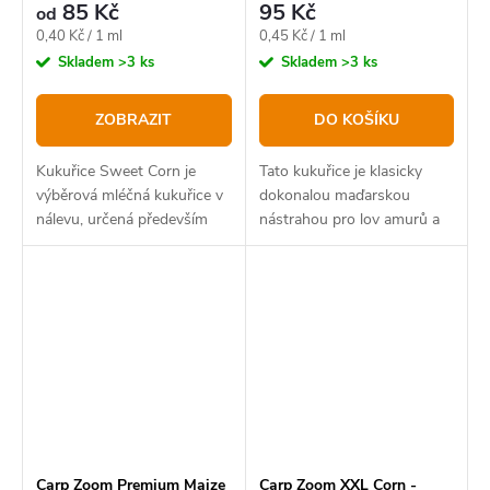
85 Kč
95 Kč
od
Měrná
Měrná
0,40 Kč / 1 ml
0,45 Kč / 1 ml
cena:
cena:
Skladem
>3 ks
Skladem
>3 ks
ZOBRAZIT
DO KOŠÍKU
Kukuřice Sweet Corn je
Tato kukuřice je klasicky
výběrová mléčná kukuřice v
dokonalou maďarskou
nálevu, určená především
nástrahou pro lov amurů a
k použití jako nástraha, tedy
kaprů. Je tříděná, barevná a
přímo na háček.
suchá.
Carp Zoom Premium Maize
Carp Zoom XXL Corn -