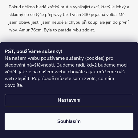
Pokud nėlkdo hledá krátký prut s vynikající akcí, který je lehký a
skladný co se týče přepravy tak Lycan 330 je jasná volba. Měl
jsem obavu jestli jsem neudělal chybu při koupi ale jen do první
ryby. Amur 76cm. Byla to paráda rybu zdolat.
Přijímáme online platby
PŠT, používáme sušenky!
Na našem webu používáme sušenky (cookies) pro
sledování návštěvnosti. Budeme rádi, když budeme moci
vědět, jak se na našem webu chováte a jak můžeme náš
web zlepšit. Popřípadě můžete sami zvolit, co nám
Heureka.cz
Obchodní podmínky
Reklamace
dovolíte.
Podmínky ochrany osobních údajů
Zboží.cz
Doprava
Nastavení
Copyright 2026
Chyť si rybu
. Všechna práva vyhrazena.
Souhlasím
Vytvořil Shoptet