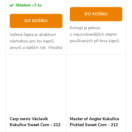
cena:
Skladem
>3 ks
DO KOŠÍKU
DO KOŠÍKU
Konopí je jednou
z nejuznávanějších olejnin
Vařená řepka je atraktivní
používaných při lovu kaprů.
nástrahou pro lov kaprů,
amurů a dalších ryb. Vhodná
je pro použití do vnadících
směsí a method mixů.
Carp servis Václavík
Master of Angler Kukuřice
Kukuřice Sweet Corn - 212
Pickled Sweet Corn - 212
ml
ml, Amur