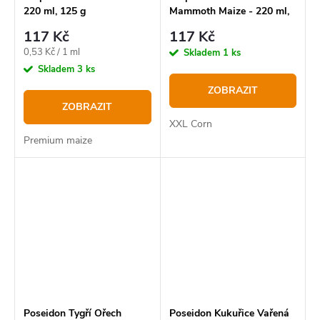
220 ml, 125 g
Mammoth Maize - 220 ml,
125 g
117 Kč
117 Kč
Měrná
0,53 Kč / 1 ml
Skladem
1 ks
cena:
Skladem
3 ks
ZOBRAZIT
ZOBRAZIT
XXL Corn
Premium maize
Poseidon Tygří Ořech
Poseidon Kukuřice Vařená