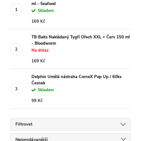
ml - Seafood
Skladem
169 Kč
TB Baits Nakládaný Tygří Ořech XXL + Červ 150 ml
- Bloodworm
Na dotaz
169 Kč
Delphin Umělá nástraha CorneX Pop Up / 60ks
Česnek
Skladem
99 Kč
Filtrovat
Ř
Nejprodávanější