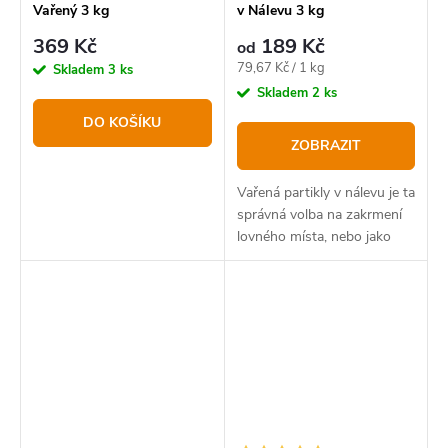
Vařený 3 kg
v Nálevu 3 kg
369 Kč
189 Kč
od
Měrná
79,67 Kč / 1 kg
Skladem
3 ks
cena:
Skladem
2 ks
DO KOŠÍKU
ZOBRAZIT
Vařená partikly v nálevu je ta
správná volba na zakrmení
lovného místa, nebo jako
nástraha na vlasovou
montáž