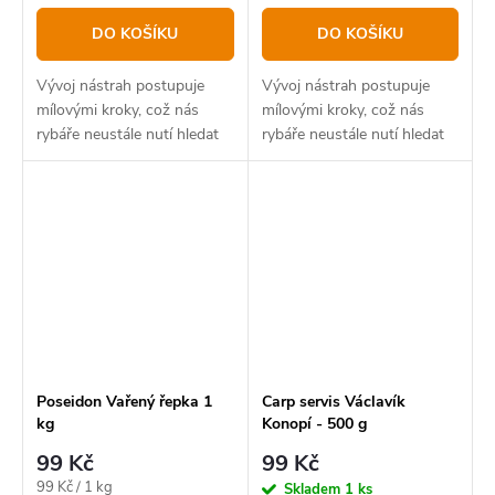
DO KOŠÍKU
DO KOŠÍKU
Vývoj nástrah postupuje
Vývoj nástrah postupuje
mílovými kroky, což nás
mílovými kroky, což nás
rybáře neustále nutí hledat
rybáře neustále nutí hledat
nové způsoby, jak oklamat
nové způsoby, jak oklamat
stále opatrnější ryby
stále opatrnější ryby.
Poseidon Vařený řepka 1
Carp servis Václavík
kg
Konopí - 500 g
99 Kč
99 Kč
Měrná
99 Kč / 1 kg
Skladem
1 ks