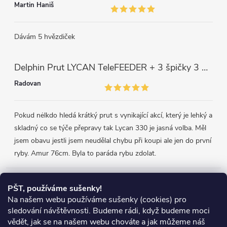
Martin Haniš
Dávám 5 hvězdiček
Delphin Prut LYCAN TeleFEEDER + 3 špičky 3 m, 80 g
Radovan
Pokud nėlkdo hledá krátký prut s vynikající akcí, který je lehký a
skladný co se týče přepravy tak Lycan 330 je jasná volba. Měl
jsem obavu jestli jsem neudělal chybu při koupi ale jen do první
ryby. Amur 76cm. Byla to paráda rybu zdolat.
Přijímáme online platby
PŠT, používáme sušenky!
Na našem webu používáme sušenky (cookies) pro
sledování návštěvnosti. Budeme rádi, když budeme moci
vědět, jak se na našem webu chováte a jak můžeme náš