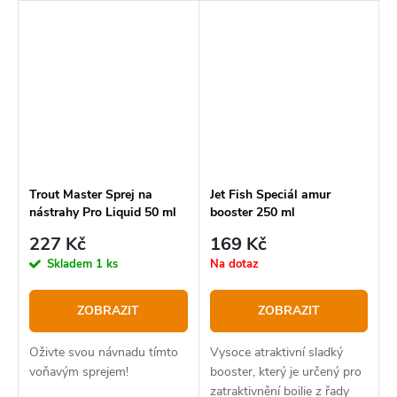
rotačky, aby jim dodal
zesilovač vůně. Všechny
vůně jsou také UV aktivní
Trout Master Sprej na
Jet Fish Speciál amur
nástrahy Pro Liquid 50 ml
booster 250 ml
227 Kč
169 Kč
Skladem
1 ks
Na dotaz
ZOBRAZIT
ZOBRAZIT
Oživte svou návnadu tímto
Vysoce atraktivní sladký
voňavým sprejem!
booster, který je určený pro
zatraktivnění boilie z řady