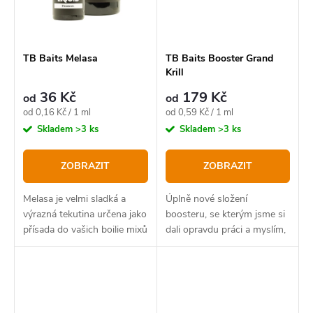
TB Baits Melasa
TB Baits Booster Grand
Krill
36 Kč
179 Kč
od
od
Měrná
Měrná
od 0,16 Kč / 1 ml
od 0,59 Kč / 1 ml
cena:
cena:
Skladem
>3 ks
Skladem
>3 ks
ZOBRAZIT
ZOBRAZIT
Melasa je velmi sladká a
Úplně nové složení
výrazná tekutina určena jako
boosteru, se kterým jsme si
přísada do vašich boilie mixů
dali opravdu práci a myslím,
nebo s ní lze i boosterovat
že můžeme být právem hrdí!
vaše hotové krmení pro
zvýšení jeho atraktivity.