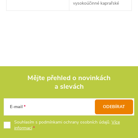
vysokoúčinné kaprařské
aditiva.
O
v
l
á
d
Mějte přehled o novinkách
a slevách
Z
a
c
á
E-mail
ODEBÍRAT
í
p
Souhlasím s podmínkami ochrany osobních údajů.
Více
p
informací