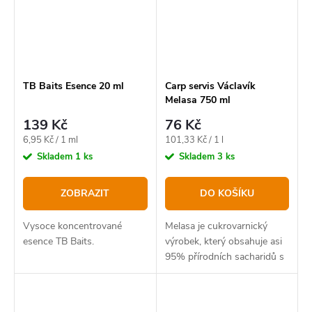
TB Baits Esence 20 ml
Carp servis Václavík
Melasa 750 ml
139 Kč
76 Kč
Měrná
Měrná
6,95 Kč / 1 ml
101,33 Kč / 1 l
cena:
cena:
Skladem
1 ks
Skladem
3 ks
ZOBRAZIT
DO KOŠÍKU
Vysoce koncentrované
Melasa je cukrovarnický
esence TB Baits.
výrobek, který obsahuje asi
95% přírodních sacharidů s
vysokým obsahem kovů.