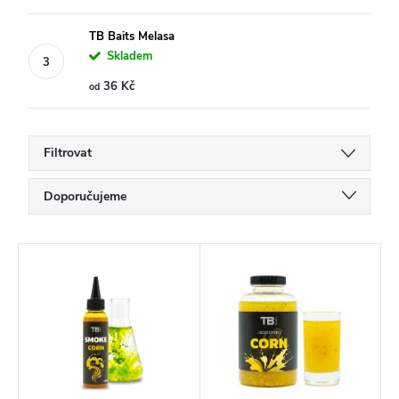
TB Baits Melasa
Skladem
36 Kč
od
Filtrovat
Ř
Doporučujeme
a
Nejlevnější
z
V
Nejdražší
e
ý
Nejprodávanější
n
p
í
Abecedně
i
p
s