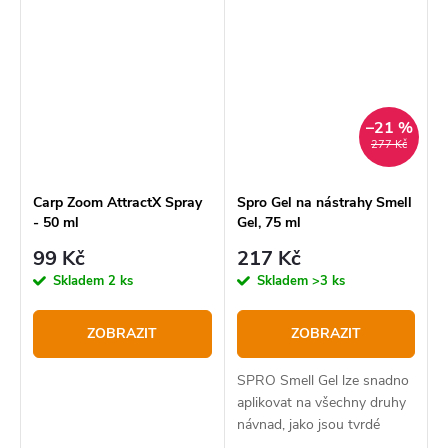
mixy a vnadící směsi.
–21 %
277 Kč
Carp Zoom AttractX Spray
Spro Gel na nástrahy Smell
- 50 ml
Gel, 75 ml
99 Kč
217 Kč
Skladem
2 ks
Skladem
>3 ks
ZOBRAZIT
ZOBRAZIT
SPRO Smell Gel lze snadno
aplikovat na všechny druhy
návnad, jako jsou tvrdé
návnady, měkké návnady a