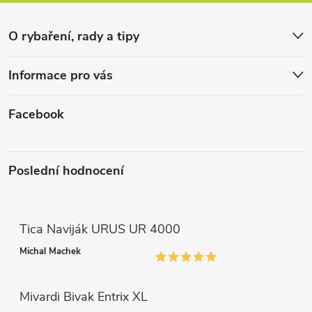
a
r
t
v
O rybaření, rady a tipy
k
í
Informace pro vás
y
v
Facebook
ý
p
Poslední hodnocení
i
s
Tica Naviják URUS UR 4000
u
Michal Machek
Mivardi Bivak Entrix XL