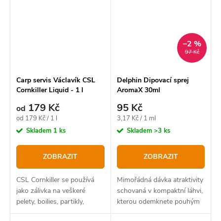
–2 %
97 Kč
Carp servis Václavík CSL
Delphin Dipovací sprej
Cornkiller Liquid - 1 l
AromaX 30ml
179 Kč
95 Kč
od
Měrná
Měrná
od 179 Kč / 1 l
3,17 Kč / 1 ml
cena:
cena:
Skladem
1 ks
Skladem
>3 ks
ZOBRAZIT
ZOBRAZIT
CSL Cornkiller se používá
Mimořádná dávka atraktivity
jako zálivka na veškeré
schovaná v kompaktní láhvi,
pelety, boilies, partikly,
kterou odemknete pouhým
měkké nástrahy, method
jedním stisknutím prstu.