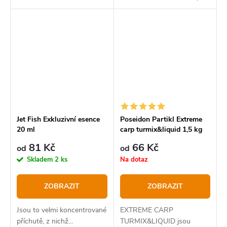
Speciál Amur.
Jet Fish Exkluzivní esence
Poseidon Partikl Extreme
20 ml
carp turmix&liquid 1,5 kg
81 Kč
66 Kč
od
od
Skladem
2 ks
Na dotaz
ZOBRAZIT
ZOBRAZIT
Jsou to velmi koncentrované
EXTREME CARP
příchutě, z nichž...
TURMIX&LIQUID jsou