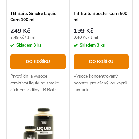
r
p
o
r
TB Baits Smoke Liquid
TB Baits Booster Corn 500
Corn 100 ml
ml
d
o
249 Kč
199 Kč
u
d
Měrná
Měrná
2,49 Kč / 1 ml
0,40 Kč / 1 ml
k
u
cena:
cena:
Skladem
3 ks
Skladem
3 ks
t
k
DO KOŠÍKU
DO KOŠÍKU
ů
t
ů
Prvotřídní a vysoce
Vysoce koncentrovaný
atraktivní liquid se smoke
booster pro cílený lov kaprů
efektem z dílny TB Baits.
i amurů.