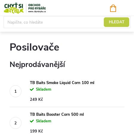
Přejít
NÁKUPNÍ
KOŠÍK
na
obsah
Ochucovadla, sypké přísady
HLEDAT
Posilovače
Nejprodávanější
TB Baits Smoke Liquid Corn 100 ml
Skladem
249 Kč
TB Baits Booster Corn 500 ml
Skladem
199 Kč