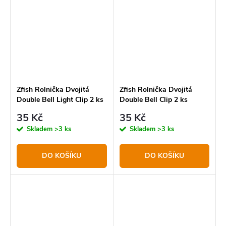
pachy a do které se rybky
dravců či tzv. „kartáčů“
nezamotávají.
sumce.
Zfish Rolnička Dvojitá
Zfish Rolnička Dvojitá
Double Bell Light Clip 2 ks
Double Bell Clip 2 ks
35 Kč
35 Kč
Skladem
>3 ks
Skladem
>3 ks
DO KOŠÍKU
DO KOŠÍKU