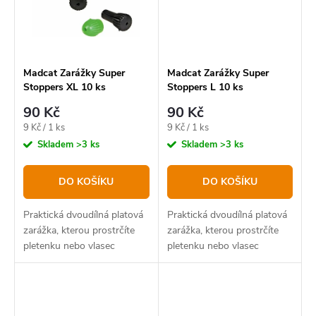
Madcat Zarážky Super
Madcat Zarážky Super
Stoppers XL 10 ks
Stoppers L 10 ks
90 Kč
90 Kč
Měrná
Měrná
9 Kč / 1 ks
9 Kč / 1 ks
cena:
cena:
Skladem
>3 ks
Skladem
>3 ks
DO KOŠÍKU
DO KOŠÍKU
Praktická dvoudílná platová
Praktická dvoudílná platová
zarážka, kterou prostrčíte
zarážka, kterou prostrčíte
pletenku nebo vlasec
pletenku nebo vlasec