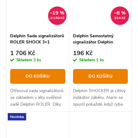
–19 %
–8 %
2 130 Kč
214 Kč
Delphin Sada signalizátorů
Delphin Samostatný
ROLER SHOCK 3+1
signalizátor Delphin
SHOCKER
1 706 Kč
196 Kč
Skladem
3 ks
Skladem
1 ks
DO KOŠÍKU
DO KOŠÍKU
Otřesová sada signalizátorů
Delphin SHOCKER je citlivý
se základem v léty ověřené
indikátor záběru. Alarm se
sadě Delphin ROLER. Díky
spustí pokaždé, když ryba
kvalitním otřesovým čidlům
otřese prutem.
Novinka
dokáže sada spolehlivě
detekovat záběry na vašich
prutech. Samotné...