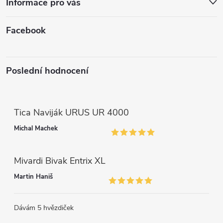
Informace pro vás
y
v
Facebook
ý
p
Poslední hodnocení
i
s
Tica Naviják URUS UR 4000
u
Michal Machek
Mivardi Bivak Entrix XL
Martin Haniš
Dávám 5 hvězdiček