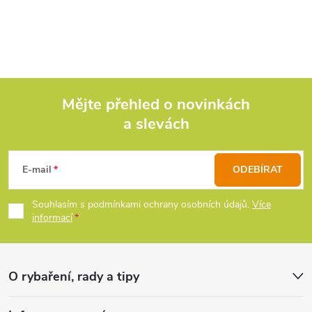
rybářských prutů.
v
l
á
d
Mějte přehled o novinkách
a slevách
Z
a
c
á
E-mail
ODEBÍRAT
í
p
Souhlasím s podmínkami ochrany osobních údajů.
Více
p
informací
a
r
t
v
O rybaření, rady a tipy
k
í