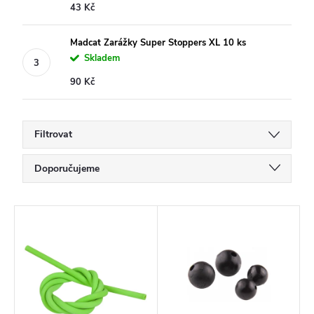
43 Kč
Madcat Zarážky Super Stoppers XL 10 ks
Skladem
90 Kč
Filtrovat
Ř
Doporučujeme
a
Nejlevnější
z
V
Nejdražší
e
ý
Nejprodávanější
n
p
í
Abecedně
i
p
s