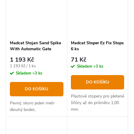
Madcat Stojan Sand Spike
Madcat Stoper Ez Fix Stops
With Automatic Gate
6 ks
1 193 Kč
71 Kč
Měrná
1 193 Kč / 1 ks
Skladem
>3 ks
cena:
Skladem
>3 ks
DO KOŠÍKU
DO KOŠÍKU
Plastové stopery pro pletené
šňůry až do průměru 1,00
Pevný, skoro jeden metr
mm.
dlouhý bodec,