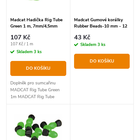
r
p
o
r
Madcat Hadička Rig Tube
Madcat Gumové korálky
Green 1 m, 7mm/4,5mm
Rubber Beads-10 mm - 12
d
o
ks
107 Kč
43 Kč
u
d
Měrná
107 Kč / 1 m
Skladem
3 ks
k
u
cena:
Skladem
3 ks
t
k
DO KOŠÍKU
DO KOŠÍKU
ů
t
ů
Doplněk pro sumcařinu
MADCAT Rig Tube Green
1m MADCAT Rig Tube
Green je speciálně navržená
ochranná hadička pro
sumcové návazce a
montáže,