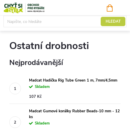
Přejít
NÁKUPNÍ
KOŠÍK
na
obsah
Sumci
HLEDAT
Ostatní drobnosti
Nejprodávanější
Madcat Hadička Rig Tube Green 1 m, 7mm/4,5mm
Skladem
107 Kč
Madcat Gumové korálky Rubber Beads-10 mm - 12
ks
Skladem