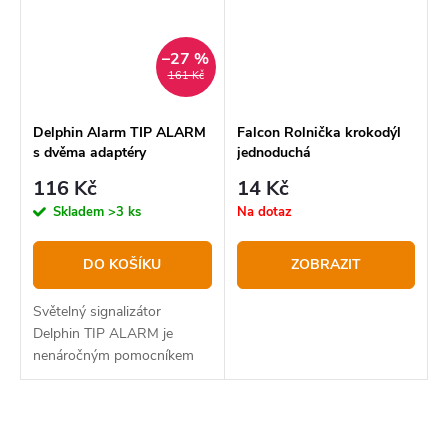
–27 %
161 Kč
Delphin Alarm TIP ALARM
Falcon Rolnička krokodýl
s dvěma adaptéry
jednoduchá
116 Kč
14 Kč
Skladem
>3 ks
Na dotaz
DO KOŠÍKU
ZOBRAZIT
Světelný signalizátor
Delphin TIP ALARM je
nenáročným pomocníkem
během rybaření. Díky
přiloženým dvěma typům
držáku je možné umístit
O
tento signalizátor na většinu