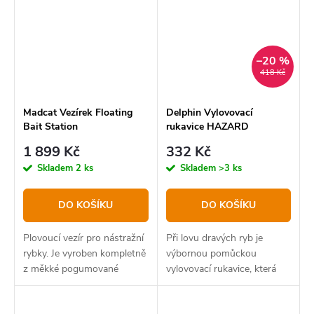
–20 %
418 Kč
Madcat Vezírek Floating
Delphin Vylovovací
Bait Station
rukavice HAZARD
1 899 Kč
332 Kč
Skladem
2 ks
Skladem
>3 ks
DO KOŠÍKU
DO KOŠÍKU
Plovoucí vezír pro nástražní
Při lovu dravých ryb je
rybky. Je vyroben kompletně
výbornou pomůckou
z měkké pogumované
vylovovací rukavice, která
síťoviny (100% polyester),
ochrání ruku před
která nenasává nežádoucí
pořezáním od ostrých zubů