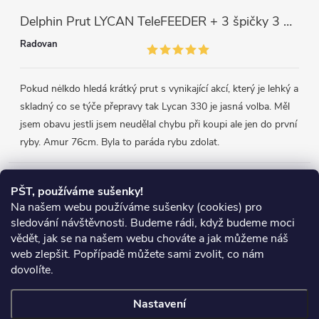
Delphin Prut LYCAN TeleFEEDER + 3 špičky 3 m, 80 g
Radovan
Pokud nėlkdo hledá krátký prut s vynikající akcí, který je lehký a
skladný co se týče přepravy tak Lycan 330 je jasná volba. Měl
jsem obavu jestli jsem neudělal chybu při koupi ale jen do první
ryby. Amur 76cm. Byla to paráda rybu zdolat.
Přijímáme online platby
PŠT, používáme sušenky!
Na našem webu používáme sušenky (cookies) pro
sledování návštěvnosti. Budeme rádi, když budeme moci
vědět, jak se na našem webu chováte a jak můžeme náš
web zlepšit. Popřípadě můžete sami zvolit, co nám
Heureka.cz
Obchodní podmínky
Reklamace
dovolíte.
Podmínky ochrany osobních údajů
Zboží.cz
Doprava
Nastavení