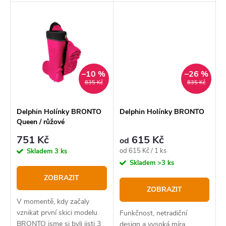
neoprenové prsačky Delphin
pořizovací cenu. Vyznačují
ORAVA.
se výbornými vlastnostmi a
kvalitně zpracovanými
detaily, jako jsou švy a
spoje...
–10 %
–26 %
835 Kč
835 Kč
Delphin Holínky BRONTO
Delphin Holínky BRONTO
Queen / růžové
751 Kč
615 Kč
od
Měrná
od 615 Kč / 1 ks
Skladem
3 ks
cena:
Skladem
>3 ks
ZOBRAZIT
ZOBRAZIT
V momentě, kdy začaly
vznikat první skici modelu
Funkčnost, netradiční
BRONTO jsme si byli jisti 3
design a vysoká míra