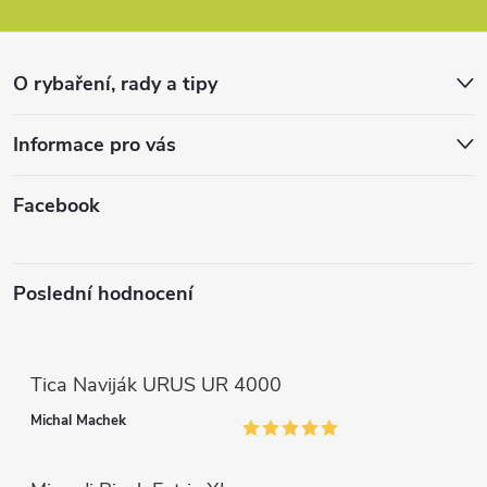
a
r
t
v
O rybaření, rady a tipy
k
í
Informace pro vás
y
v
Facebook
ý
p
Poslední hodnocení
i
s
Tica Naviják URUS UR 4000
u
Michal Machek