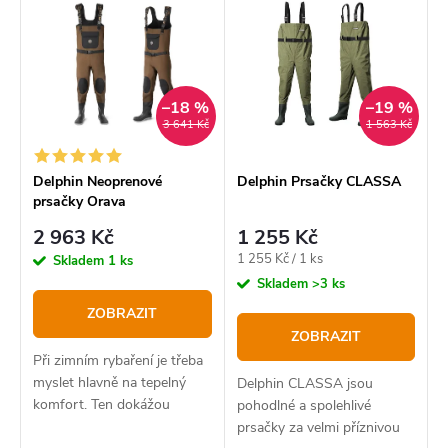
e
ý
Nejdražší
n
p
í
Abecedně
i
p
–18 %
–19 %
s
3 641 Kč
1 563 Kč
r
p
o
r
Delphin Neoprenové
Delphin Prsačky CLASSA
prsačky Orava
d
o
2 963 Kč
1 255 Kč
u
d
Měrná
1 255 Kč / 1 ks
Skladem
1 ks
k
u
cena:
Skladem
>3 ks
t
k
ZOBRAZIT
ZOBRAZIT
ů
t
Při zimním rybaření je třeba
ů
myslet hlavně na tepelný
Delphin CLASSA jsou
komfort. Ten dokážou
pohodlné a spolehlivé
ideálním způsobem zajistit
prsačky za velmi příznivou