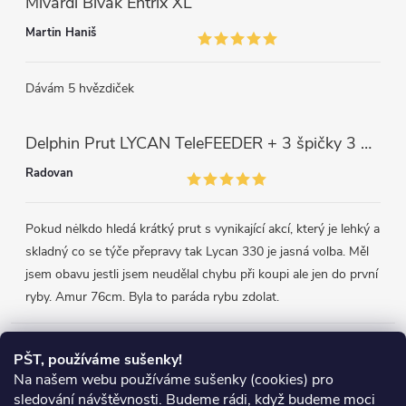
Mivardi Bivak Entrix XL
Martin Haniš
Dávám 5 hvězdiček
Delphin Prut LYCAN TeleFEEDER + 3 špičky 3 m, 80 g
Radovan
Pokud nėlkdo hledá krátký prut s vynikající akcí, který je lehký a
skladný co se týče přepravy tak Lycan 330 je jasná volba. Měl
jsem obavu jestli jsem neudělal chybu při koupi ale jen do první
ryby. Amur 76cm. Byla to paráda rybu zdolat.
Přijímáme online platby
PŠT, používáme sušenky!
Na našem webu používáme sušenky (cookies) pro
sledování návštěvnosti. Budeme rádi, když budeme moci