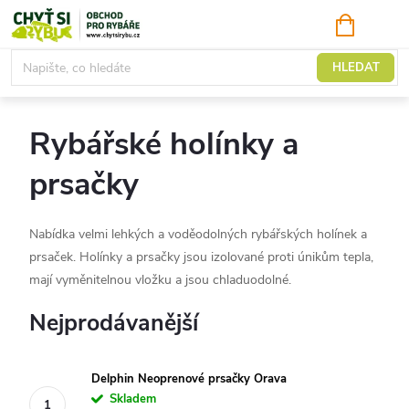
Přejít
NÁKUPNÍ
KOŠÍK
na
obsah
Rybářské oblečení a obuv
HLEDAT
Rybářské holínky a
prsačky
Nabídka velmi lehkých a voděodolných rybářských holínek a
prsaček.
Holínky a prsačky jsou izolované proti únikům tepla,
mají vyměnitelnou vložku a jsou chladuodolné.
Nejprodávanější
Delphin Neoprenové prsačky Orava
Skladem