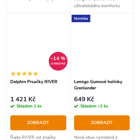
základními principy, na
uživatelského komfortu
kterých jsme chtěli tyto
nejlépe vystihují tyto holínky.
Novinka
holínky postavit. Prvním byla
maximální funkčnost.
–14 %
1 662 Kč
Delphin Prsačky RIVER
Lemigo Gumové holínky
Grenlander
1 421 Kč
649 Kč
Skladem
1 ks
Skladem
>3 ks
ZOBRAZIT
ZOBRAZIT
Řada RIVER od značky
Nová obuv vyrobená z