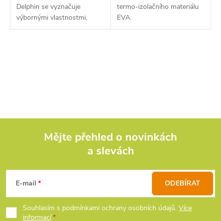
Delphin se vyznačuje
termo-izolačního materiálu
výbornými vlastnostmi,
EVA.
přijatelnou cenou a vysoce
kvalitním provedením.
O
v
l
á
d
Mějte přehled o novinkách
a slevách
Z
a
c
á
E-mail
ODEBÍRAT
í
p
Souhlasím s podmínkami ochrany osobních údajů.
Více
p
informací