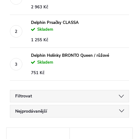
2 963 Kč
Delphin Prsačky CLASSA
Skladem
1 255 Kč
Delphin Holínky BRONTO Queen / růžové
Skladem
751 Kč
Filtrovat
Ř
Nejprodávanější
a
Doporučujeme
z
V
Nejlevnější