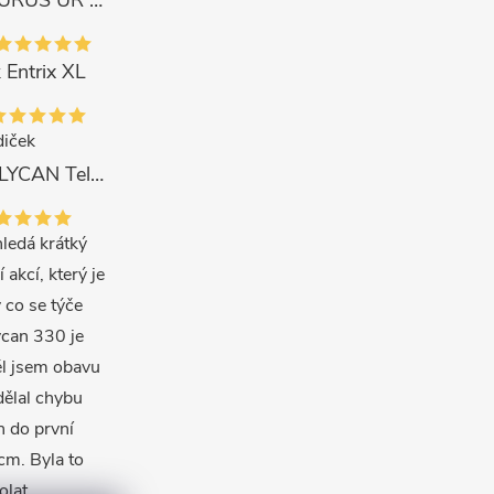
Tica Naviják URUS UR 4000
 Entrix XL
iček
Delphin Prut LYCAN TeleFEEDER + 3 špičky 3 m, 80 g
ledá krátký
í akcí, který je
 co se týče
ycan 330 je
ěl jsem obavu
dělal chybu
en do první
m. Byla to
olat.