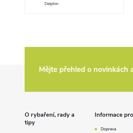
Delphin
Z
Mějte přehled o novinkách
á
p
a
O rybaření, rady a
Informace pro
tipy
t
Doprava