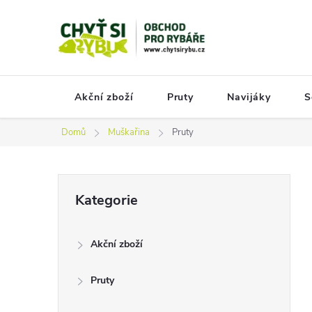
Přejít
na
obsah
Akční zboží
Pruty
Navijáky
S
Domů
Muškařina
Pruty
P
Přeskočit
Kategorie
kategorie
o
s
Akční zboží
t
r
Pruty
a