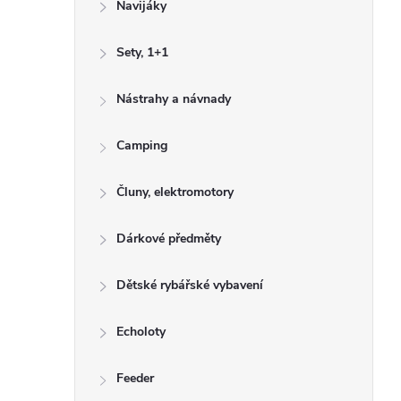
Navijáky
n
n
Sety, 1+1
í
Nástrahy a návnady
p
a
Camping
n
Čluny, elektromotory
e
l
Dárkové předměty
Dětské rybářské vybavení
Echoloty
Feeder