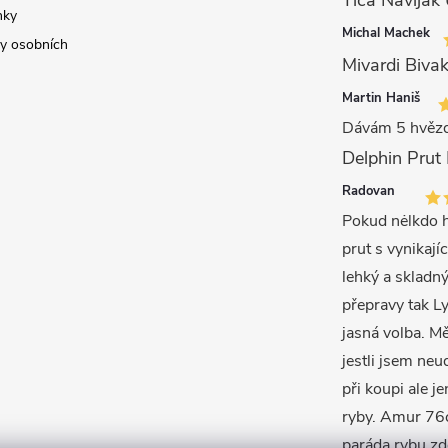
nky
Michal Machek
y osobních
Mivardi Bivak
Martin Haniš
Dávám 5 hvězd
Radovan
Pokud nėlkdo h
prut s vynikajíc
lehký a skladný
přepravy tak L
jasná volba. M
jestli jsem neu
při koupi ale j
ryby. Amur 76c
paráda rybu zd