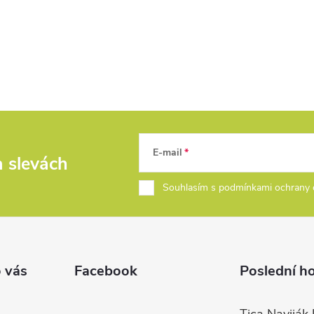
E-mail
a slevách
Souhlasím s podmínkami ochrany 
 vás
Facebook
Poslední h