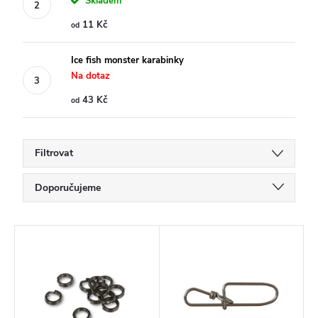
Skladem
11 Kč
od
Ice fish monster karabinky
Na dotaz
43 Kč
od
Filtrovat
Ř
Doporučujeme
a
Nejlevnější
z
V
Nejdražší
e
ý
Nejprodávanější
n
p
í
Abecedně
i