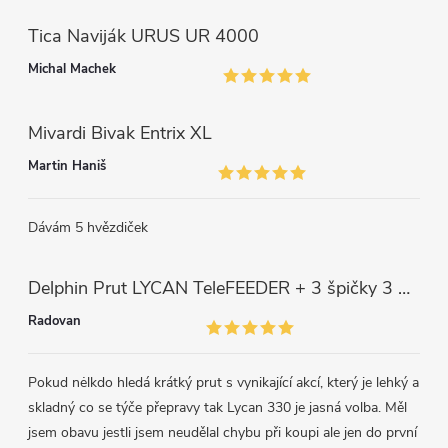
s
Tica Naviják URUS UR 4000
u
Michal Machek
Mivardi Bivak Entrix XL
Martin Haniš
Dávám 5 hvězdiček
Delphin Prut LYCAN TeleFEEDER + 3 špičky 3 m, 80 g
Radovan
Pokud nėlkdo hledá krátký prut s vynikající akcí, který je lehký a
skladný co se týče přepravy tak Lycan 330 je jasná volba. Měl
jsem obavu jestli jsem neudělal chybu při koupi ale jen do první