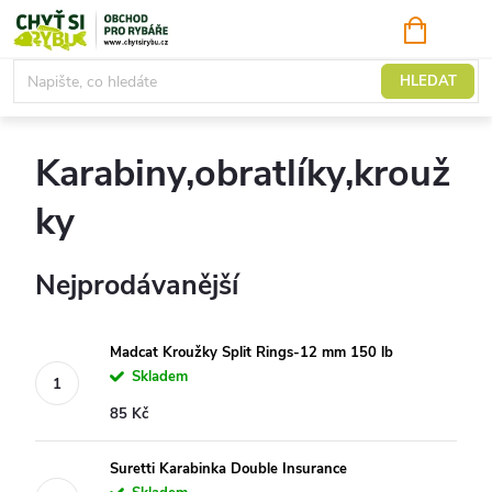
Přejít
NÁKUPNÍ
KOŠÍK
na
obsah
Mořský program
HLEDAT
Karabiny,obratlíky,krouž
ky
Nejprodávanější
Madcat Kroužky Split Rings-12 mm 150 lb
Skladem
85 Kč
Suretti Karabinka Double Insurance