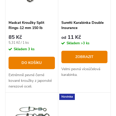
p
s
r
p
o
r
Madcat Kroužky Split
Suretti Karabinka Double
Rings-12 mm 150 lb
Insurance
d
o
85 Kč
11 Kč
u
od
d
Měrná
5,31 Kč / 1 ks
Skladem
>3 ks
k
u
cena:
Skladem
3 ks
t
k
ZOBRAZIT
DO KOŠÍKU
ů
t
Velmi pevná víceúčelová
ů
karabinka.
Extrémně pevné černé
kované kroužky z japonské
nerezové oceli.
Novinka