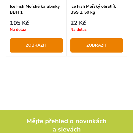
Ice Fish Mořské karabinky
Ice Fish Mořský obratlík
BBH 1
BSS 2, 50 kg
105 Kč
22 Kč
Na dotaz
Na dotaz
ZOBRAZIT
ZOBRAZIT
O
v
l
á
d
Mějte přehled o novinkách
a slevách