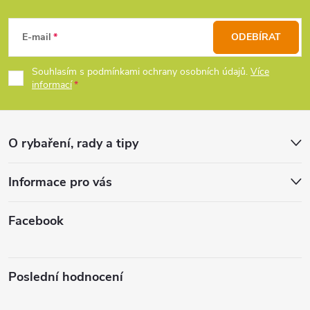
Z
a
c
á
E-mail
ODEBÍRAT
í
p
Souhlasím s podmínkami ochrany osobních údajů.
Více
p
informací
a
r
t
v
O rybaření, rady a tipy
k
í
Informace pro vás
y
v
Facebook
ý
p
Poslední hodnocení
i