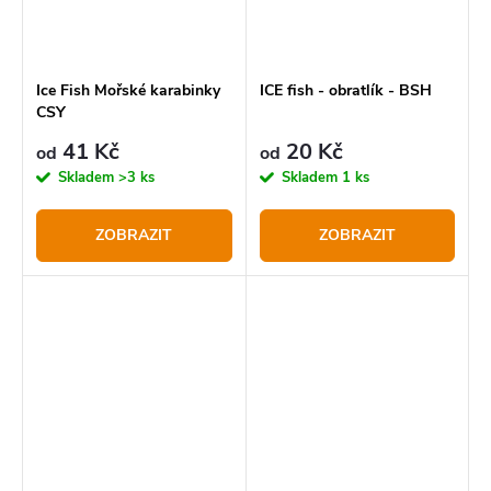
Ice Fish Mořské karabinky
ICE fish - obratlík - BSH
CSY
41 Kč
20 Kč
od
od
Skladem
>3 ks
Skladem
1 ks
ZOBRAZIT
ZOBRAZIT