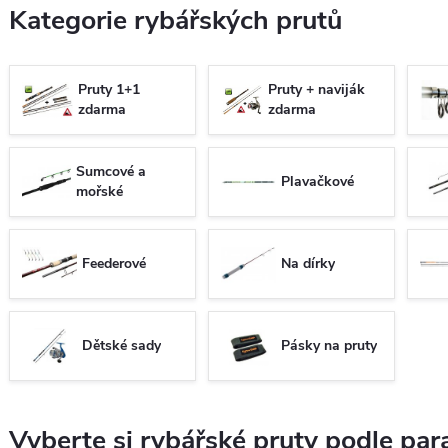
Kategorie rybářských prutů
Pruty 1+1
Pruty + naviják
zdarma
zdarma
Sumcové a
Plavačkové
mořské
Feederové
Na dírky
Dětské sady
Pásky na pruty
Vyberte si rybářské pruty podle pa