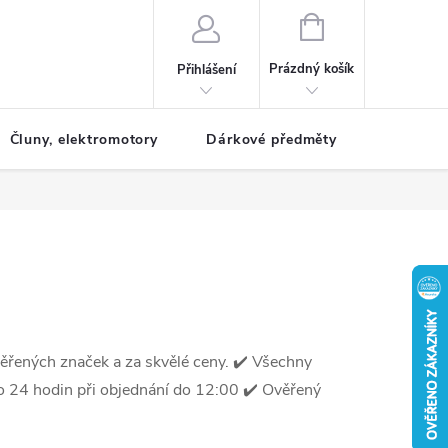
NÁKUPNÍ
KOŠÍK
Prázdný košík
Přihlášení
Čluny, elektromotory
Dárkové předměty
Dětské r
věřených značek a za skvělé ceny.
✔️ Všechny
o 24 hodin při objednání do 12:00
✔️ Ověřený