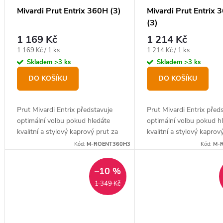
u
o
Mivardi Prut Entrix 360H (3)
Mivardi Prut Entrix
k
(3)
d
t
1 169 Kč
1 214 Kč
u
ů
Měrná
Měrná
1 169 Kč / 1 ks
1 214 Kč / 1 ks
k
cena:
cena:
Skladem
>3 ks
Skladem
>3 ks
t
DO KOŠÍKU
DO KOŠÍKU
ů
Prut Mivardi Entrix představuje
Prut Mivardi Entrix před
optimální volbu pokud hledáte
optimální volbu pokud h
kvalitní a stylový kaprový prut za
kvalitní a stylový kaprov
extrémně nízkou cenu.
extrémně nízkou cenu.
Kód:
M-ROENT360H3
Kód:
M-
–10 %
1 349 Kč