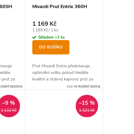
 360SH
Mivardi Prut Entrix 360H
1 169 Kč
Měrná
1 169 Kč / 1 ks
cena:
Skladem
>3 ks
DO KOŠÍKU
stavuje
Prut Mivardi Entrix představuje
ledáte
optimální volbu pokud hledáte
ý prut za
kvalitní a stylový kaprový prut za
extrémně nízkou cenu.
ROENT360SH3
Kód:
M-ROENT360H2
–9 %
–15 %
1 132 Kč
1 321 Kč