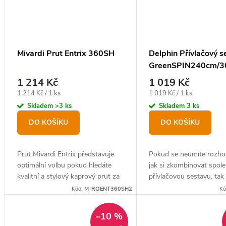
Mivardi Prut Entrix 360SH
Delphin Přívlačový s
GreenSPIN240cm/3
+ 0,181mm
1 214 Kč
1 019 Kč
Měrná
Měrná
1 214 Kč / 1 ks
1 019 Kč / 1 ks
cena:
cena:
Skladem
>3 ks
Skladem
3 ks
DO KOŠÍKU
DO KOŠÍKU
Prut Mivardi Entrix představuje
Pokud se neumíte rozho
optimální volbu pokud hledáte
jak si zkombinovat spole
kvalitní a stylový kaprový prut za
přívlačovou sestavu, tak
extrémně nízkou cenu.
pro vás je zde přívlačový
Kód:
M-ROENT360SH2
Kó
Delphin GreenSPIN.
–10 %