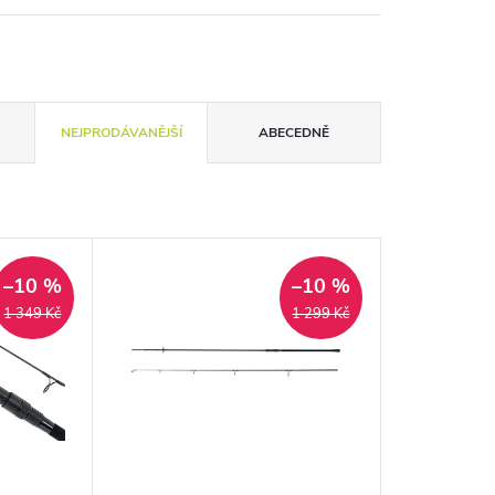
NEJPRODÁVANĚJŠÍ
ABECEDNĚ
–10 %
–10 %
1 349 Kč
1 299 Kč