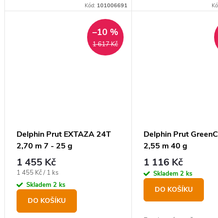
přívlače.
přívlače.
Kód:
101006691
Kó
–10 %
1 617 Kč
Delphin Prut EXTAZA 24T
Delphin Prut Green
2,70 m 7 - 25 g
2,55 m 40 g
1 455 Kč
1 116 Kč
Měrná
1 455 Kč / 1 ks
Skladem
2 ks
cena:
Skladem
2 ks
DO KOŠÍKU
DO KOŠÍKU