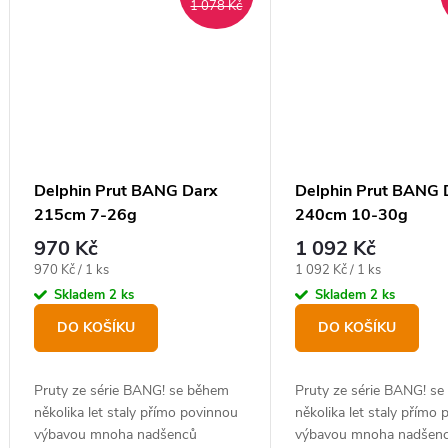
1 078 Kč
Delphin Prut BANG Darx
Delphin Prut BANG 
215cm 7-26g
240cm 10-30g
970 Kč
1 092 Kč
Měrná
Měrná
970 Kč / 1 ks
1 092 Kč / 1 ks
cena:
cena:
Skladem
2 ks
Skladem
2 ks
DO KOŠÍKU
DO KOŠÍKU
Pruty ze série BANG! se během
Pruty ze série BANG! s
několika let staly přímo povinnou
několika let staly přímo
výbavou mnoha nadšenců
výbavou mnoha nadšen