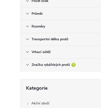
Počet oček
Průměr
Rozměry
Transportní délka prutů
Vrhací zátěž
Značka rybářských prutů
?
Přeskočit
Kategorie
kategorie
Akční zboží