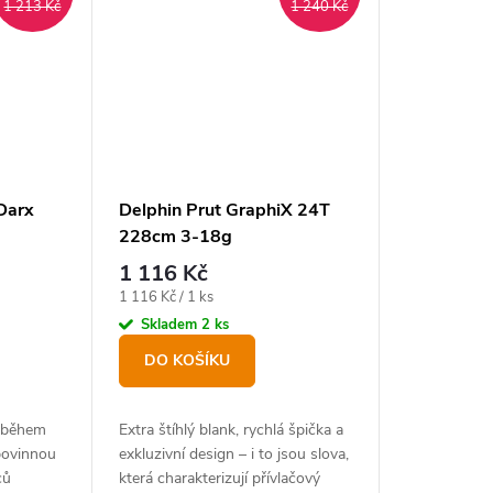
1 213 Kč
1 240 Kč
Darx
Delphin Prut GraphiX 24T
228cm 3-18g
1 116 Kč
Měrná
1 116 Kč / 1 ks
cena:
Skladem
2 ks
DO KOŠÍKU
e během
Extra štíhlý blank, rychlá špička a
 povinnou
exkluzivní design – i to jsou slova,
ců
která charakterizují přívlačový