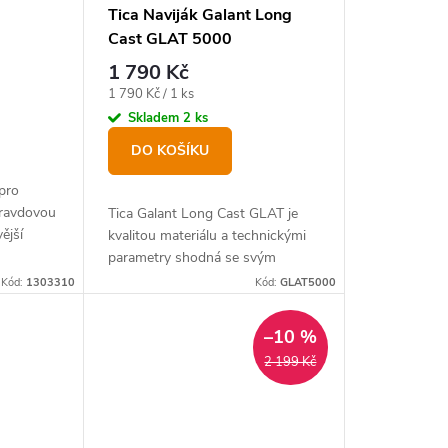
Tica Naviják Galant Long
Cast GLAT 5000
1 790 Kč
Měrná
1 790 Kč / 1 ks
cena:
Skladem
2 ks
DO KOŠÍKU
 pro
pravdovou
Tica Galant Long Cast GLAT je
ější
kvalitou materiálu a technickými
00.
parametry shodná se svým
“velkým bratrem”, navijákem Tica
Kód:
1303310
Kód:
GLAT5000
GBAT.
–10 %
2 199 Kč