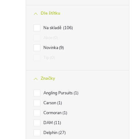
n
Dle štítku
n
í
Na skladě
106
p
Akce
0
a
Novinka
9
n
Tip
0
e
l
Značky
Angling Pursuits
1
Carson
1
Cormoran
1
DAM
11
Delphin
27