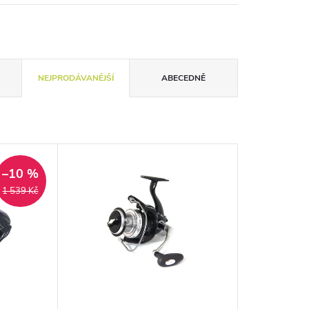
NEJPRODÁVANĚJŠÍ
ABECEDNĚ
–10 %
1 539 Kč