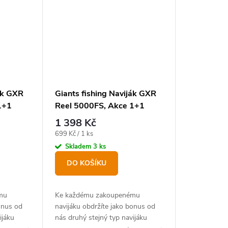
ják GXR
Giants fishing Naviják GXR
1+1
Reel 5000FS, Akce 1+1
zdarma!
1 398 Kč
Měrná
699 Kč / 1 ks
cena:
Skladem
3 ks
DO KOŠÍKU
mu
Ke každému zakoupenému
onus od
navijáku obdržíte jako bonus od
ijáku
nás druhý stejný typ navijáku