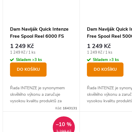
Dam Naviják Quick Intenze
Dam Naviják Quick I
Free Spool Reel 6000 FS
Free Spool Reel 500
1 249 Kč
1 249 Kč
Měrná
Měrná
1 249 Kč / 1 ks
1 249 Kč / 1 ks
cena:
cena:
Skladem
>3 ks
Skladem
>3 ks
DO KOŠÍKU
DO KOŠÍKU
Řada INTENZE je synonymem
Řada INTENZE je syno
skvělého výkonu a zaručuje
skvělého výkonu a zaruč
vysokou kvalitu produktů za
vysokou kvalitu produkt
bezkonkurenční ceny.
bezkonkurenční ceny.
Kód:
1643131
–10 %
2 299 Kč