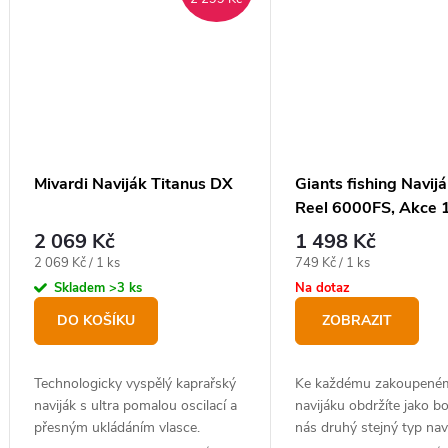
Mivardi Naviják Titanus DX
Giants fishing Navi
Reel 6000FS, Akce 
zdarma!
2 069 Kč
1 498 Kč
Měrná
Měrná
2 069 Kč / 1 ks
749 Kč / 1 ks
cena:
cena:
Skladem
>3 ks
Na dotaz
DO KOŠÍKU
ZOBRAZIT
Technologicky vyspělý kaprařský
Ke každému zakoupené
naviják s ultra pomalou oscilací a
navijáku obdržíte jako b
přesným ukládáním vlasce.
nás druhý stejný typ nav