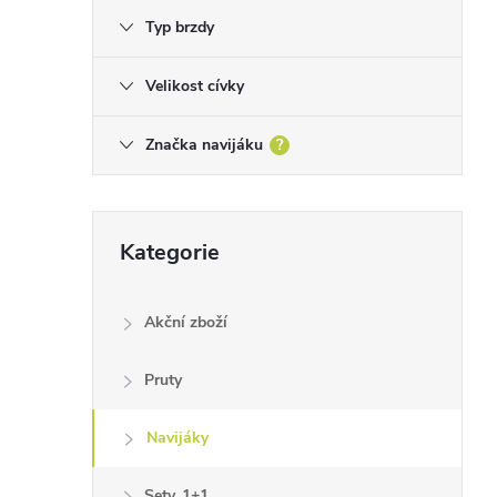
Typ brzdy
Velikost cívky
Značka navijáku
?
Přeskočit
Kategorie
kategorie
Akční zboží
Pruty
Navijáky
Sety, 1+1