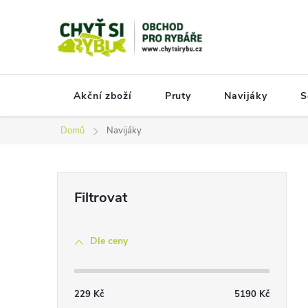
Přejít
na
obsah
Akční zboží
Pruty
Navijáky
S
Domů
Navijáky
P
o
s
Dle ceny
t
r
a
229
Kč
5190
Kč