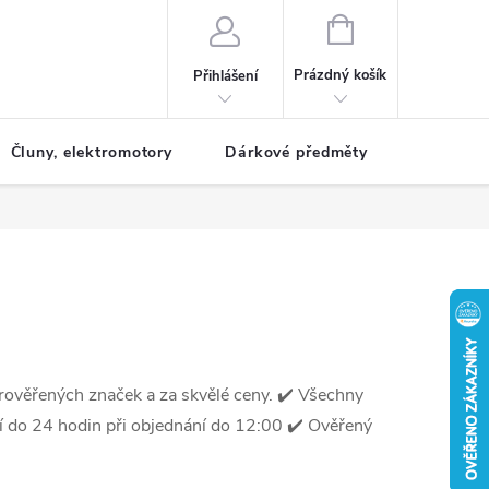
NÁKUPNÍ
KOŠÍK
Prázdný košík
Přihlášení
Čluny, elektromotory
Dárkové předměty
Dětské r
prověřených značek a za skvělé ceny.
✔️ Všechny
do 24 hodin při objednání do 12:00 ✔️ Ověřený