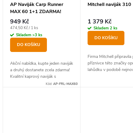
o
AP Naviják Carp Runner
Mitchell naviják 310
k
MAX 60 1+1 ZDARMA!
d
t
949 Kč
1 379 Kč
u
ů
Měrná
474,50 Kč / 1 ks
Skladem
2 ks
k
cena:
Skladem
>3 ks
DO KOŠÍKU
t
DO KOŠÍKU
ů
Firma Mitchell připravila
příznivce této značky o
Akční nabídka, kupte jeden naviják
lahůdku v podobě nejnov
a druhý dostanete zcela zdarma!
verze navijáků Mitchell 3
Kvalitní kaprový naviják s
volnoběžnou brzdou.
Kód:
AP-FRL-MAX60