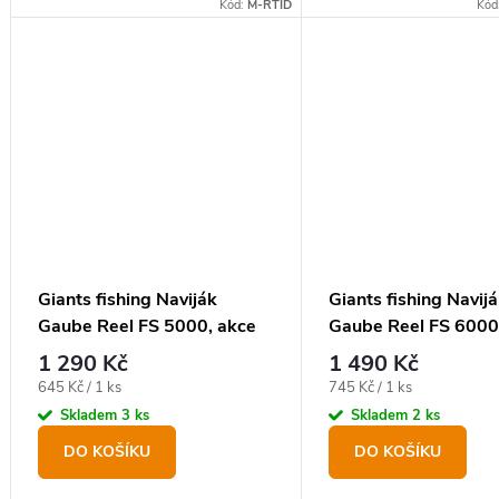
ZDARMA ! Kaprový navij
Kód:
M-RTID
Kód
volnoběžnou brzdou, kte
osazen odlehčenou kov
cívkou.
Giants fishing Naviják
Giants fishing Navij
Gaube Reel FS 5000, akce
Gaube Reel FS 6000
1+1 zdarma!
1+1 zdarma!
1 290 Kč
1 490 Kč
Měrná
Měrná
645 Kč / 1 ks
745 Kč / 1 ks
cena:
cena:
Skladem
3 ks
Skladem
2 ks
DO KOŠÍKU
DO KOŠÍKU