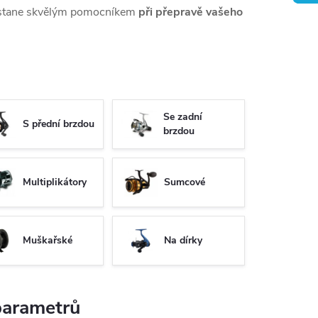
e stane skvělým pomocníkem
při přepravě vašeho
Se zadní
S přední brzdou
brzdou
Multiplikátory
Sumcové
Muškařské
Na dírky
 parametrů