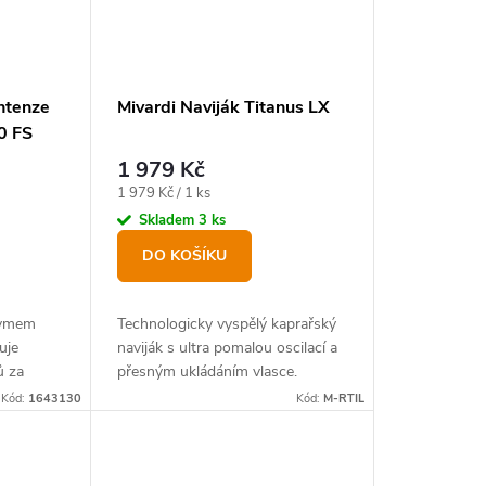
ntenze
Mivardi Naviják Titanus LX
0 FS
1 979 Kč
Měrná
1 979 Kč / 1 ks
cena:
Skladem
3 ks
DO KOŠÍKU
nymem
Technologicky vyspělý kaprařský
uje
naviják s ultra pomalou oscilací a
ů za
přesným ukládáním vlasce.
Kód:
1643130
Kód:
M-RTIL