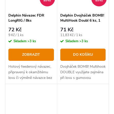
89 Kč
83 Kč
Delphin Návazec FDR
Delphin Dvojháček BOMB!
LongRIG / 8ks
MultiHook Doubl 6 ks, 1
72 Kč
71 Kč
Měrná
Měrná
9 Kč / 1 ks
11,83 Kč / 1 ks
cena:
cena:
Skladem
>3 ks
Skladem
>3 ks
ZOBRAZIT
DO KOŠÍKU
Hotový feederový návazec,
Dvojháček BOMB! Multihook
připravený k okamžitému
DOUBLE využijete zejména
lovu či výměně návazce bez
při lovu s gumovou
zdlouhavého vázání.
nástrahou.