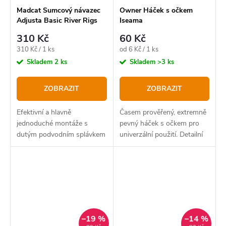
Madcat Sumcový návazec
Owner Háček s očkem
Adjusta Basic River Rigs
Iseama
"Live Bait"
310 Kč
60 Kč
Měrná
Měrná
310 Kč / 1 ks
od 6 Kč / 1 ks
cena:
cena:
Skladem
2 ks
Skladem
>3 ks
ZOBRAZIT
ZOBRAZIT
Efektivní a hlavně
Časem prověřený, extremně
jednoduché montáže s
pevný háček s očkem pro
dutým podvodním splávkem
univerzální použití. Detailní
Madcat Adjusta Subfloat
zobrazení po kliknutí na
obrázek.
–19 %
–14 %