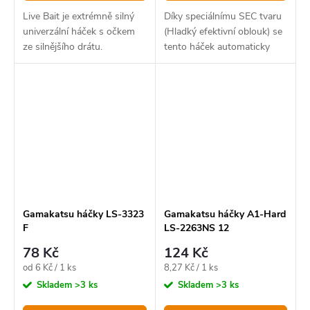
Live Bait je extrémně silný
Díky speciálnímu SEC tvaru
univerzální háček s očkem
(Hladký efektivní oblouk) se
ze silnějšího drátu.
tento háček automaticky
otočí směrem ke spodnímu
rtu a rychle se zasekne.
Gamakatsu háčky LS-3323
Gamakatsu háčky A1-Hard
F
LS-2263NS 12
78 Kč
124 Kč
Měrná
Měrná
od 6 Kč / 1 ks
8,27 Kč / 1 ks
cena:
cena:
Skladem
>3 ks
Skladem
>3 ks