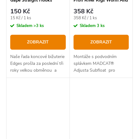
Gape Straight Hooks
Profi River Rigs Worm And
Squid
150 Kč
358 Kč
Měrná
Měrná
15 Kč / 1 ks
358 Kč / 1 ks
cena:
cena:
Skladem
>3 ks
Skladem
3 ks
ZOBRAZIT
ZOBRAZIT
Naše řada koncové bižuterie
Montáže s podvodním
Edges prošla za poslední tři
splávkem MADCAT®
roky velkou obměnou a
Adjusta Subfloat pro
rybáři z celého světa oceňují,
rybaření s žížalami
až na jakou úroveň jsme byli
schopni tuto řadu dostat.