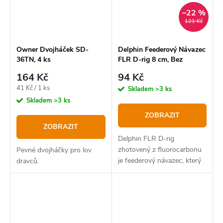
–22 %
121 Kč
Owner Dvojháček SD-
Delphin Feederový Návazec
36TN, 4 ks
FLR D-rig 8 cm, Bez
protihrotu
164 Kč
94 Kč
Měrná
41 Kč / 1 ks
Skladem
>3 ks
cena:
Skladem
>3 ks
ZOBRAZIT
ZOBRAZIT
Delphin FLR D-rig
zhotovený z fluorocarbonu
Pevné dvojháčky pro lov
je feederový návazec, který
dravců.
je navázán jako tzv. D-rig a
je ukončen trnem.