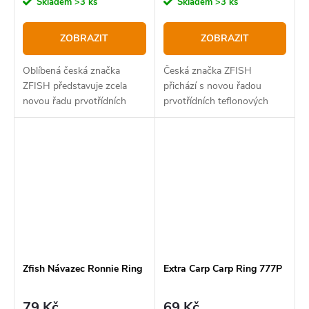
cena:
cena:
Skladem
>3 ks
Skladem
>3 ks
ZOBRAZIT
ZOBRAZIT
Oblíbená česká značka
Česká značka ZFISH
ZFISH představuje zcela
přichází s novou řadou
novou řadu prvotřídních
prvotřídních teflonových
teflonových háčků s názvem
háčků, které svými
"CRANG".
vlastnostmi uspokojí i ty
nejnáročnější kapraře.
Zfish Návazec Ronnie Ring
Extra Carp Carp Ring 777P
79 Kč
69 Kč