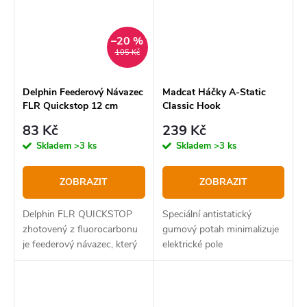
–20 %
105 Kč
Delphin Feederový Návazec
Madcat Háčky A-Static
FLR Quickstop 12 cm
Classic Hook
83 Kč
239 Kč
Skladem
>3 ks
Skladem
>3 ks
ZOBRAZIT
ZOBRAZIT
Delphin FLR QUICKSTOP
Speciální antistatický
zhotovený z fluorocarbonu
gumový potah minimalizuje
je feederový návazec, který
elektrické pole
je pod háčkem ukončen
quickstopem. J