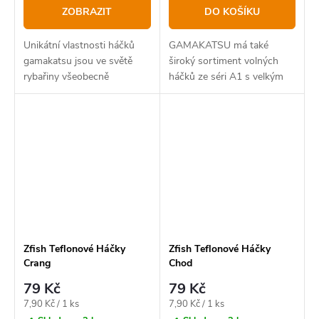
ZOBRAZIT
DO KOŠÍKU
Unikátní vlastnosti háčků
GAMAKATSU má také
gamakatsu jsou ve světě
široký sortiment volných
rybařiny všeobecně
háčků ze séri A1 s velkým
známe. GAMAKATSU LS-
výběrem modelů, barev a
3323F je jeden z
velikostí. Kvalita těchto
nejpoužívanějších háčků s
háčků je unikátní a
očkem. jedná se o zesílený
nesrovnatelná.
model,...
Zfish Teflonové Háčky
Zfish Teflonové Háčky
Crang
Chod
79 Kč
79 Kč
Měrná
Měrná
7,90 Kč / 1 ks
7,90 Kč / 1 ks