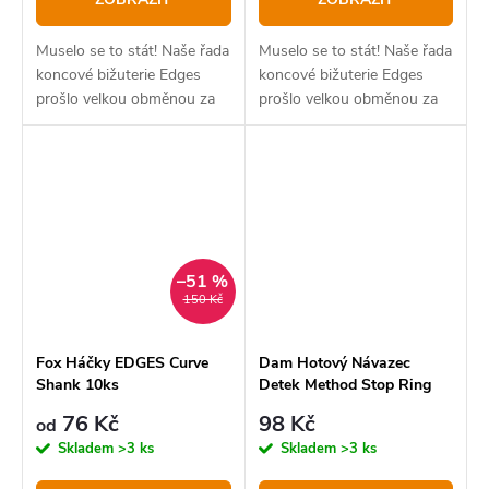
Muselo se to stát! Naše řada
Muselo se to stát! Naše řada
koncové bižuterie Edges
koncové bižuterie Edges
prošlo velkou obměnou za
prošlo velkou obměnou za
poslední tři roky a rybáři z
poslední tři roky a rybáři z
celého světa oceňují, až na
celého světa oceňují, až na
jakou úroveň jsme byli
jakou úroveň jsme byli
schopni tuto řadu...
schopni tuto řadu...
–51 %
150 Kč
Fox Háčky EDGES Curve
Dam Hotový Návazec
Shank 10ks
Detek Method Stop Ring
76 Kč
98 Kč
od
Skladem
>3 ks
Skladem
>3 ks