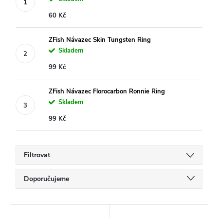
60 Kč
ZFish Návazec Skin Tungsten Ring
Skladem
99 Kč
ZFish Návazec Florocarbon Ronnie Ring
Skladem
99 Kč
Filtrovat
Ř
Doporučujeme
a
Nejlevnější
z
V
Nejdražší