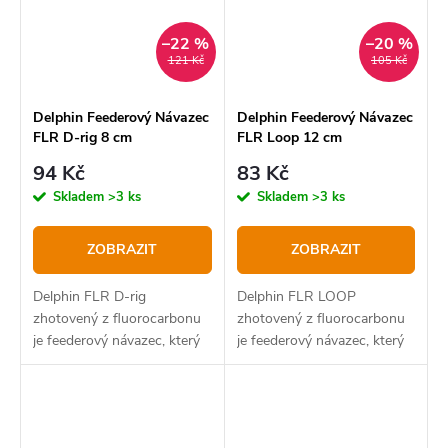
–22 %
–20 %
121 Kč
105 Kč
Delphin Feederový Návazec
Delphin Feederový Návazec
FLR D-rig 8 cm
FLR Loop 12 cm
94 Kč
83 Kč
Skladem
>3 ks
Skladem
>3 ks
ZOBRAZIT
ZOBRAZIT
Delphin FLR D-rig
Delphin FLR LOOP
zhotovený z fluorocarbonu
zhotovený z fluorocarbonu
je feederový návazec, který
je feederový návazec, který
je navázán jako tzv. D-rig a
je pod háčkem ukončený
je ukončen trnem.
smyčkou.