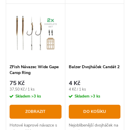
hledají kvalitu, spolehlivost a
prvotřídní kvality.
maximální efektivitu při lovu
kaprů.
ZFish Návazec Wide Gape
Balzer Dvojháček Candát 2
Carop Ring
75 Kč
4 Kč
Měrná
Měrná
37,50 Kč / 1 ks
4 Kč / 1 ks
cena:
cena:
Skladem
>3 ks
Skladem
>3 ks
ZOBRAZIT
DO KOŠÍKU
Hotové kaprové návazce s
Nejoblíbenější dvojháček na