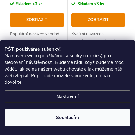
Skladem
>3 ks
Skladem
>3 ks
ZOBRAZIT
ZOBRAZIT
Populární návazec vhodný
Kvalitní návazec s
pro lov ve vodách s mnoha
rovnátkem na háčku, aby se
vázkami a překážkami,
lépe otočil v kapří tlamě.
PŠT, používáme sušenky!
jelikož má více chráněný
Na našem webu používáme sušenky (cookies) pro
hrot háčku
sledování návštěvnosti. Budeme rádi, když budeme moci
vědět, jak se na našem webu chováte a jak můžeme náš
web zlepšit. Popřípadě můžete sami zvolit, co nám
dovolíte.
Nastavení
–20 %
67 Kč
Souhlasím
Zfish Teflonové Háčky
Delphin Háček BOMB!
Curved Shank
ZanderPoint