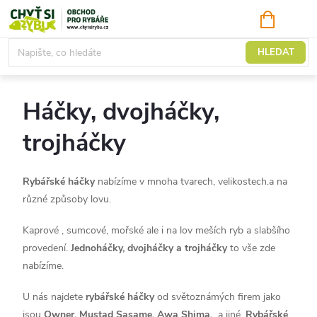
Přejít
NÁKUPNÍ
KOŠÍK
na
obsah
Bižuterie
HLEDAT
Háčky, dvojháčky,
trojháčky
Rybářské háčky
nabízíme v mnoha tvarech, velikostech.a na
různé způsoby lovu.
Kaprové , sumcové, mořské ale i na lov meších ryb a slabšího
provedení.
Jednoháčky, dvojháčky a trojháčky
to vše zde
nabízíme.
U nás najdete
rybářské háčky
od světoznámých firem jako
jsou
Owner, Mustad Sasame, Awa Shima,
a jiné.
Rybářské