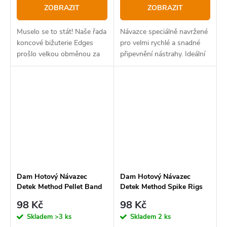
ZOBRAZIT
ZOBRAZIT
Muselo se to stát! Naše řada
Návazce speciálně navržené
koncové bižuterie Edges
pro velmi rychlé a snadné
prošlo velkou obměnou za
připevnění nástrahy. Ideální
poslední tři roky a rybáři z
na předvrtané boilie, měkké
celého světa oceňují, až na
pelety nebo například
jakou úroveň jsme byli
lančmít. Zarážka se pomocí
schopni tuto řadu...
speciální jehly...
Dam Hotový Návazec
Dam Hotový Návazec
Detek Method Pellet Band
Detek Method Spike Rigs
Rigs
98 Kč
98 Kč
Skladem
>3 ks
Skladem
2 ks