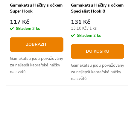
Gamakatsu Háčky s očkem
Gamakatsu Háčky s očkem
Super Hook
Specialist Hook 8
117 Kč
131 Kč
Měrná
13,10 Kč / 1 ks
Skladem
3 ks
cena:
Skladem
2 ks
ZOBRAZIT
DO KOŠÍKU
Gamakatsu jsou považovány
za nejlepší kaprařské háčky
Gamakatsu jsou považovány
na světě.
za nejlepší kaprařské háčky
na světě.