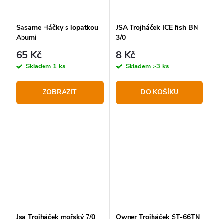
Sasame Háčky s lopatkou
JSA Trojháček ICE fish BN
Abumi
3/0
65 Kč
8 Kč
Skladem
1 ks
Skladem
>3 ks
ZOBRAZIT
DO KOŠÍKU
Jsa Trojháček mořský 7/0
Owner Trojháček ST-66TN