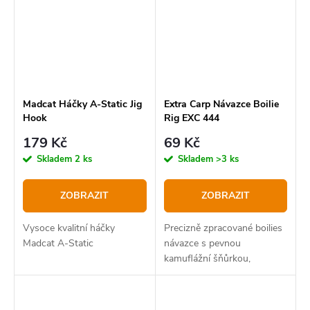
Madcat Háčky A-Static Jig
Extra Carp Návazce Boilie
Hook
Rig EXC 444
179 Kč
69 Kč
Skladem
2 ks
Skladem
>3 ks
ZOBRAZIT
ZOBRAZIT
Vysoce kvalitní háčky
Precizně zpracované boilies
Madcat A-Static
návazce s pevnou
kamuflážní šňůrkou,