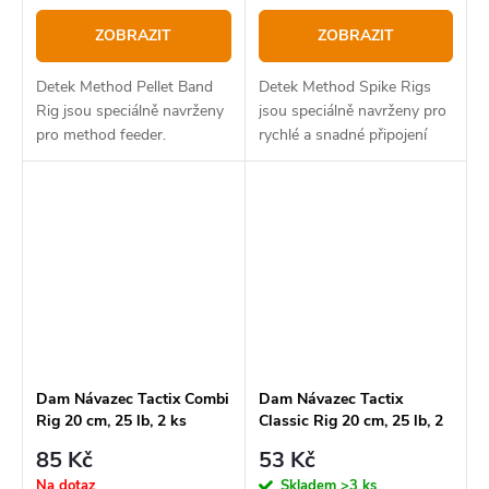
ZOBRAZIT
ZOBRAZIT
Detek Method Pellet Band
Detek Method Spike Rigs
Rig jsou speciálně navrženy
jsou speciálně navrženy pro
pro method feeder.
rychlé a snadné připojení
mini boilie.
Dam Návazec Tactix Combi
Dam Návazec Tactix
Rig 20 cm, 25 lb, 2 ks
Classic Rig 20 cm, 25 lb, 2
ks
85 Kč
53 Kč
Na dotaz
Skladem
>3 ks