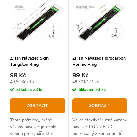
e
ý
Nejprodávanější
n
p
í
Abecedně
i
p
s
r
p
o
r
ZFish Návazec Skin
ZFish Návazec Florocarbon
Tungsten Ring
Ronnie Ring
d
o
99 Kč
99 Kč
u
d
Měrná
Měrná
49,50 Kč / 1 ks
49,50 Kč / 1 ks
k
u
cena:
cena:
Skladem
>3 ks
Skladem
>3 ks
t
k
ZOBRAZIT
ZOBRAZIT
ů
t
ů
Tento prémiový, ručně
Velice efektivní ručně vázaný
vázaný návazec je ideální
návazec RONNIE RIG
volbou pro rybáře, kteří
poskládaný z komponentů