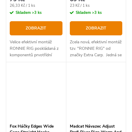
Měrná
Měrná
26,33 Kč / 1 ks
23 Kč / 1 ks
cena:
cena:
Skladem
>3 ks
Skladem
>3 ks
ZOBRAZIT
ZOBRAZIT
Velice efektivní montáž
Zcela nová, efektivní montáž
RONNIE RIG poskládaná z
tzv. "RONNIE RIG" od
komponentů prvotřídní
značky Extra Carp. Jedná se
kvality.
o montáž určenou
především pro lov s plovoucí
nástrahou těsně u dna.
Fox Háčky Edges Wide
Madcat Návazec Adjust