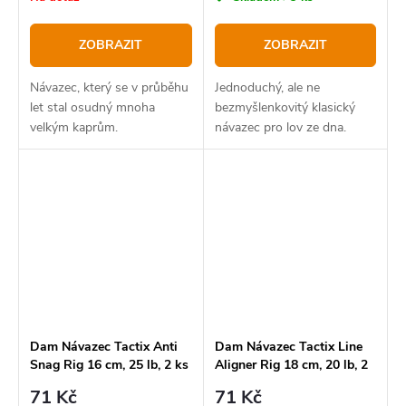
ZOBRAZIT
ZOBRAZIT
Návazec, který se v průběhu
Jednoduchý, ale ne
let stal osudný mnoha
bezmyšlenkovitý klasický
velkým kaprům.
návazec pro lov ze dna.
Dam Návazec Tactix Anti
Dam Návazec Tactix Line
Snag Rig 16 cm, 25 lb, 2 ks
Aligner Rig 18 cm, 20 lb, 2
ks
71 Kč
71 Kč