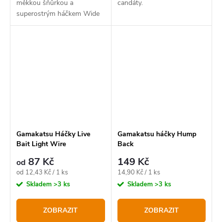
měkkou šňůrkou a
candáty.
superostrým háčkem Wide
Gape.
Gamakatsu Háčky Live
Gamakatsu háčky Hump
Bait Light Wire
Back
87 Kč
149 Kč
od
Měrná
Měrná
od 12,43 Kč / 1 ks
14,90 Kč / 1 ks
cena:
cena:
Skladem
>3 ks
Skladem
>3 ks
ZOBRAZIT
ZOBRAZIT