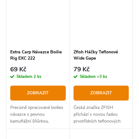
Extra Carp Návazce Boilie
Zfish Háčky Teflonové
Rig EXC 222
Wide Gape
69 Kč
79 Kč
Skladem
2 ks
Skladem
>3 ks
ZOBRAZIT
ZOBRAZIT
Precizně zpracované boilies
Česká značka ZFISH
návazce s pevnou
přichází s novou řadou
kamuflážní šňůrkou,
prvotřídních teflonových
háčků,