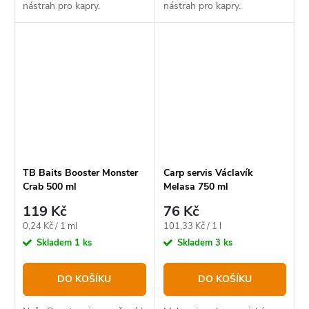
nástrah pro kapry.
nástrah pro kapry.
TB Baits Booster Monster
Carp servis Václavík
Crab 500 ml
Melasa 750 ml
119 Kč
76 Kč
Měrná
Měrná
0,24 Kč / 1 ml
101,33 Kč / 1 l
cena:
cena:
Skladem
1 ks
Skladem
3 ks
DO KOŠÍKU
DO KOŠÍKU