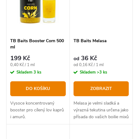
TB Baits Booster Corn 500
TB Baits Melasa
ml
199 Kč
36 Kč
od
Měrná
Měrná
0,40 Kč / 1 ml
od 0,16 Kč / 1 ml
cena:
cena:
Skladem
3 ks
Skladem
>3 ks
DO KOŠÍKU
ZOBRAZIT
Vysoce koncentrovaný
Melasa je velmi sladká a
booster pro cílený lov kaprů
výrazná tekutina určena jako
i amurů.
přísada do vašich boilie mixů
nebo s ní lze i boosterovat
vaše hotové krmení pro
zvýšení jeho atraktivity.