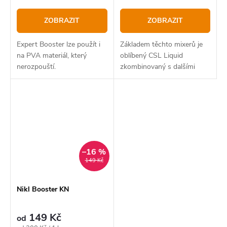
ZOBRAZIT
ZOBRAZIT
Expert Booster lze použít i
Základem těchto mixerů je
na PVA materiál, který
oblíbený CSL Liquid
nerozpouští.
zkombinovaný s dalšími
atraktory a hlavně
prvotřídními esencemi.
–16 %
149 Kč
Nikl Booster KN
149 Kč
od