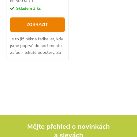
Měrná
od 300 Kč / 1 l
cena:
Skladem
3 ks
ZOBRAZIT
Je to již pěkná řádka let, kdy
jsme poprvé do sortimentu
zařadili tekuté boostery. Za
tu dobu si našly stovky
spokojených zákazníků.
A není divu, kombinace
O
vybraných tekutých...
v
l
á
d
Mějte přehled o novinkách
a slevách