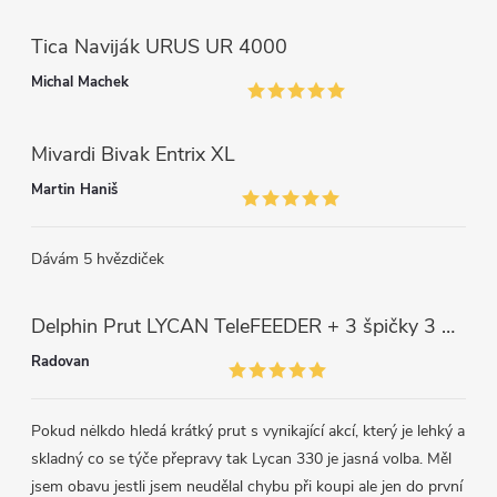
s
Tica Naviják URUS UR 4000
u
Michal Machek
Mivardi Bivak Entrix XL
Martin Haniš
Dávám 5 hvězdiček
Delphin Prut LYCAN TeleFEEDER + 3 špičky 3 m, 80 g
Radovan
Pokud nėlkdo hledá krátký prut s vynikající akcí, který je lehký a
skladný co se týče přepravy tak Lycan 330 je jasná volba. Měl
jsem obavu jestli jsem neudělal chybu při koupi ale jen do první