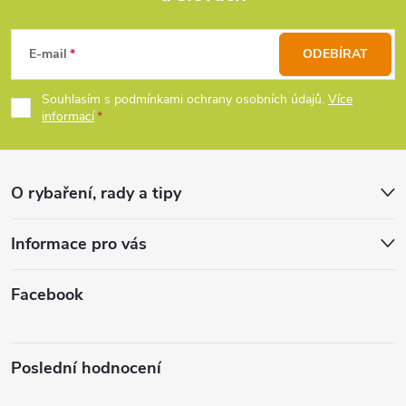
Z
a
c
á
E-mail
ODEBÍRAT
í
p
Souhlasím s podmínkami ochrany osobních údajů.
Více
p
informací
a
r
t
v
O rybaření, rady a tipy
k
í
Informace pro vás
y
v
Facebook
ý
p
Poslední hodnocení
i