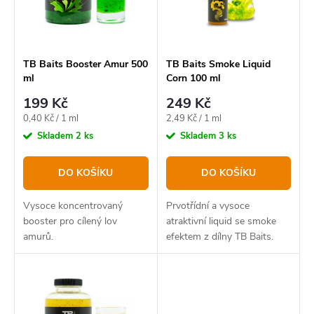
p
s
r
p
o
r
TB Baits Booster Amur 500
TB Baits Smoke Liquid
ml
Corn 100 ml
d
o
199 Kč
249 Kč
u
d
Měrná
Měrná
0,40 Kč / 1 ml
2,49 Kč / 1 ml
k
u
cena:
cena:
Skladem
2 ks
Skladem
3 ks
t
k
DO KOŠÍKU
DO KOŠÍKU
ů
t
ů
Vysoce koncentrovaný
Prvotřídní a vysoce
booster pro cílený lov
atraktivní liquid se smoke
amurů.
efektem z dílny TB Baits.