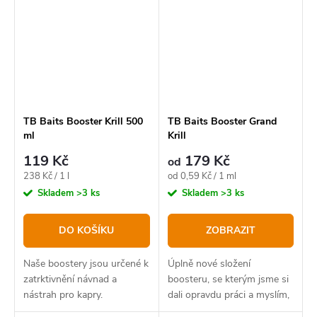
TB Baits Booster Krill 500
TB Baits Booster Grand
ml
Krill
119 Kč
179 Kč
od
Měrná
Měrná
238 Kč / 1 l
od 0,59 Kč / 1 ml
cena:
cena:
Skladem
>3 ks
Skladem
>3 ks
DO KOŠÍKU
ZOBRAZIT
Naše boostery jsou určené k
Úplně nové složení
zatrktivnění návnad a
boosteru, se kterým jsme si
nástrah pro kapry.
dali opravdu práci a myslím,
že můžeme být právem hrdí!