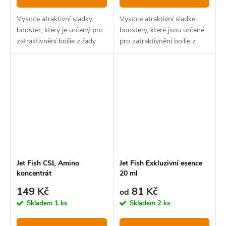
Vysoce atraktivní sladký
Vysoce atraktivní sladké
booster, který je určený pro
boostery, které jsou určené
zatraktivnění boilie z řady
pro zatraktivnění boilie z
Speciál Amur.
řady Premium Classic. Lze je
však použít i na pelety,
partikly a method mixy. Při
chytání na...
Jet Fish CSL Amino
Jet Fish Exkluzivní esence
koncentrát
20 ml
149 Kč
81 Kč
od
Skladem
1 ks
Skladem
2 ks