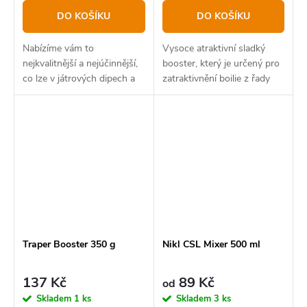
DO KOŠÍKU
DO KOŠÍKU
Nabízíme vám to
Vysoce atraktivní sladký
nejkvalitnější a nejúčinnější,
booster, který je určený pro
co lze v játrových dipech a
zatraktivnění boilie z řady
boosterech nabídnout.
Natur line.
Traper Booster 350 g
Nikl CSL Mixer 500 ml
137 Kč
89 Kč
od
Skladem
1 ks
Skladem
3 ks