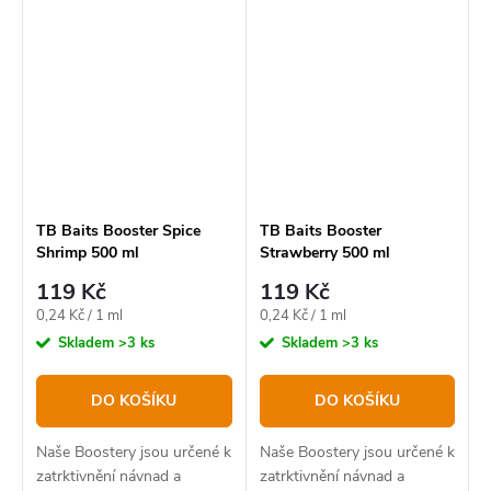
TB Baits Booster Spice
TB Baits Booster
Shrimp 500 ml
Strawberry 500 ml
119 Kč
119 Kč
Měrná
Měrná
0,24 Kč / 1 ml
0,24 Kč / 1 ml
cena:
cena:
Skladem
>3 ks
Skladem
>3 ks
DO KOŠÍKU
DO KOŠÍKU
Naše Boostery jsou určené k
Naše Boostery jsou určené k
zatrktivnění návnad a
zatrktivnění návnad a