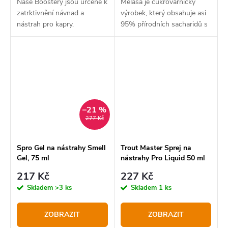
Naše Boostery jsou určené k
Melasa je cukrovarnický
zatrktivnění návnad a
výrobek, který obsahuje asi
nástrah pro kapry.
95% přírodních sacharidů s
vysokým obsahem kovů.
–21 %
277 Kč
Spro Gel na nástrahy Smell
Trout Master Sprej na
Gel, 75 ml
nástrahy Pro Liquid 50 ml
217 Kč
227 Kč
Skladem
>3 ks
Skladem
1 ks
ZOBRAZIT
ZOBRAZIT