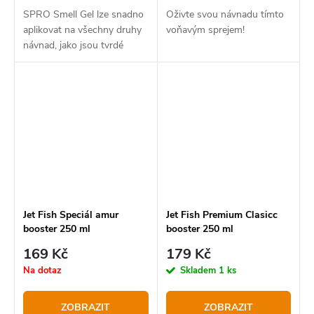
SPRO Smell Gel lze snadno
Oživte svou návnadu tímto
aplikovat na všechny druhy
voňavým sprejem!
návnad, jako jsou tvrdé
návnady, měkké návnady a
rotačky, aby jim dodal
zesilovač vůně. Všechny
vůně jsou také UV aktivní
Jet Fish Speciál amur
Jet Fish Premium Clasicc
booster 250 ml
booster 250 ml
169 Kč
179 Kč
Na dotaz
Skladem
1 ks
ZOBRAZIT
ZOBRAZIT