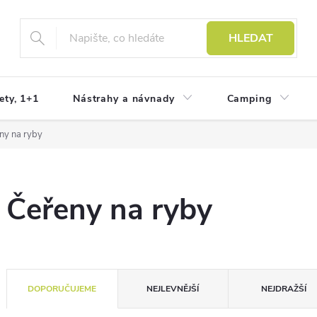
HLEDAT
ety, 1+1
Nástrahy a návnady
Camping
ny na ryby
Čeřeny na ryby
Ř
DOPORUČUJEME
NEJLEVNĚJŠÍ
NEJDRAŽŠÍ
a