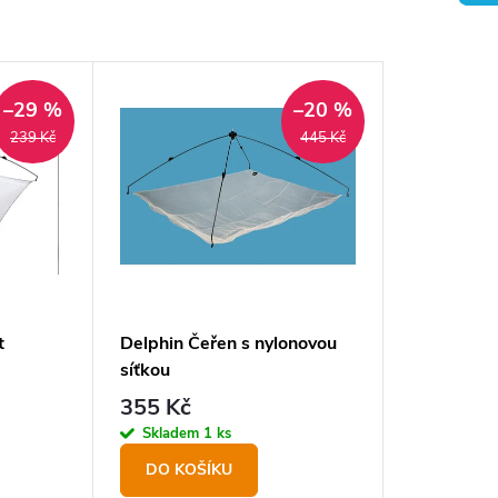
–29 %
–20 %
239 Kč
445 Kč
t
Delphin Čeřen s nylonovou
síťkou
355 Kč
Skladem
1 ks
DO KOŠÍKU