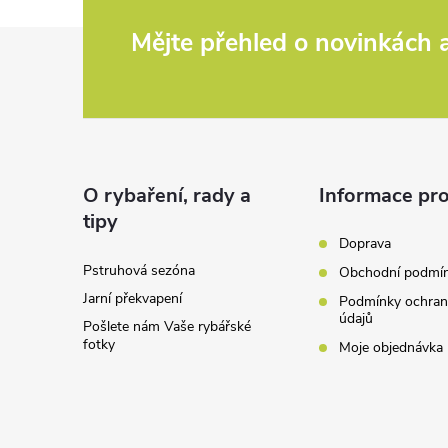
Z
Mějte přehled o novinkách
á
p
a
O rybaření, rady a
Informace pro
tipy
t
Doprava
Pstruhová sezóna
Obchodní podmí
í
Jarní překvapení
Podmínky ochran
údajů
Pošlete nám Vaše rybářské
fotky
Moje objednávka