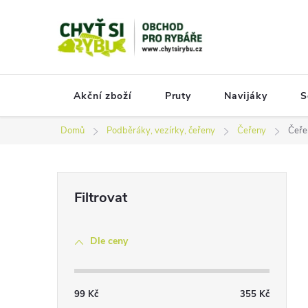
Přejít
na
obsah
Akční zboží
Pruty
Navijáky
S
Domů
Podběráky, vezírky, čeřeny
Čeřeny
Čeře
P
o
s
Dle ceny
t
r
a
99
Kč
355
Kč