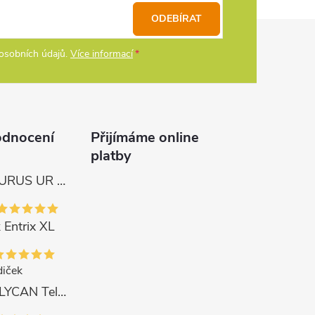
ODEBÍRAT
osobních údajů.
Více informací
odnocení
Přijímáme online
platby
Tica Naviják URUS UR 4000
 Entrix XL
iček
Delphin Prut LYCAN TeleFEEDER + 3 špičky 3 m, 80 g