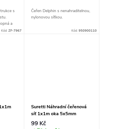
trukce s
Čeřen Delphin s nenahraditelnou,
stu.
nylonovou síťkou.
lopná a
nebezpečí
Kód:
ZF-7967
Kód:
950900110
í 1x1m
Suretti Náhradní čeřenová
síť 1x1m oka 5x5mm
99 Kč