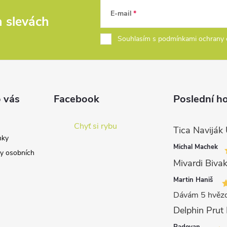
E-mail
a slevách
Souhlasím s podmínkami ochrany 
 vás
Facebook
Poslední h
Chyť si rybu
nky
Michal Machek
y osobních
Mivardi Bivak
Martin Haniš
Dávám 5 hvězd
Radovan