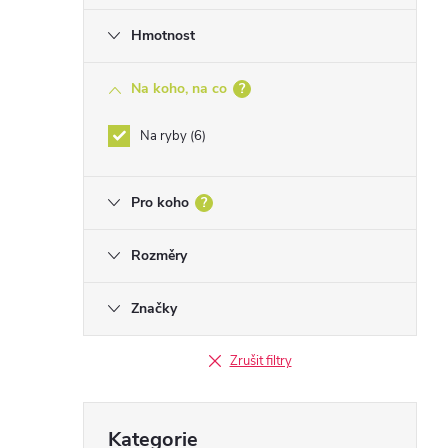
Hmotnost
Na koho, na co
?
Na ryby
6
Pro koho
?
Rozměry
Značky
Zrušit filtry
Přeskočit
Kategorie
kategorie