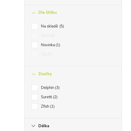
n
Dle štítku
n
í
Na skladě
5
p
Akce
0
a
Novinka
1
n
Tip
0
e
l
Značky
Delphin
3
Suretti
2
Zfish
1
Délka