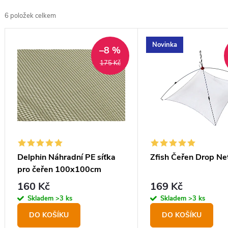
z
6
položek celkem
e
V
n
Novinka
ý
–8 %
í
175 Kč
p
p
i
r
s
o
p
d
r
u
o
Delphin Náhradní PE síťka
Zfish Čeřen Drop Ne
k
pro čeřen 100x100cm
d
t
160 Kč
169 Kč
u
ů
Skladem
>3 ks
Skladem
>3 ks
k
DO KOŠÍKU
DO KOŠÍKU
t