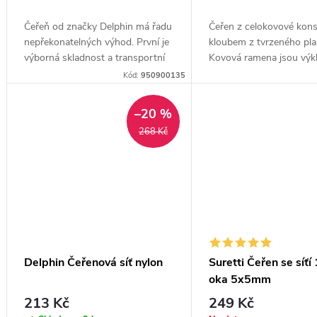
ů
Čeřeň od značky Delphin má řadu
Čeřen z celokovové kons
nepřekonatelných výhod. První je
kloubem z tvrzeného pla
výborná skladnost a transportní
Kovová ramena jsou výk
velikost, další je použití PE síťky.
při vypnutí sítě nehrozí 
Kód:
950900135
nechtěného sklopení.
–20 %
268 Kč
Delphin Čeřenová síť nylon
Suretti Čeřen se síť
oka 5x5mm
213 Kč
249 Kč