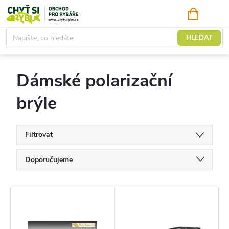
Přejít
NÁKUPNÍ
KOŠÍK
na
obsah
Polarizační brýle
HLEDAT
Dámské polarizační
brýle
Filtrovat
Ř
Doporučujeme
a
Nejlevnější
z
V
Nejdražší
e
ý
Nejprodávanější
n