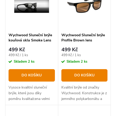
p
í
Abecedně
i
p
s
r
p
o
r
Wychwood Sluneční brýle
Wychwood Sluneční brýle
kouřová skla Smoke Lens
Profile Brown lens
d
o
Sun
499 Kč
499 Kč
u
d
Měrná
Měrná
499 Kč / 1 ks
499 Kč / 1 ks
k
u
cena:
cena:
Skladem
2 ks
Skladem
2 ks
t
k
DO KOŠÍKU
DO KOŠÍKU
ů
t
ů
Vysoce kvalitní sluneční
Kvalitní brýle od značky
brýle, které jsou díky
Wychwood. Konstrukce je z
poměru kvalita/cena velmi
jemného polykarbonátu a
výhodná koupě.
kvalitních polarizovaných
skel.