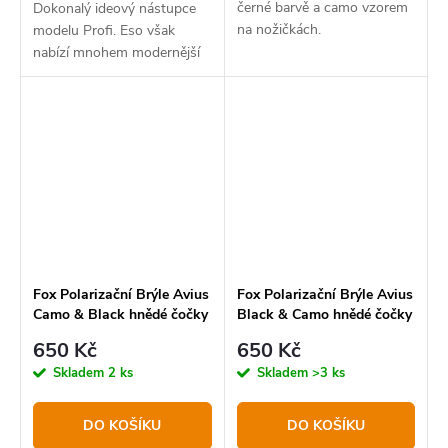
černé barvě a camo vzorem
Dokonalý ideový nástupce
na nožičkách.
modelu Profi. Eso však
nabízí mnohem modernější
design a decentní kombinaci
černé a hnědé barvy
Fox Polarizační Brýle Avius
Fox Polarizační Brýle Avius
Camo & Black hnědé čočky
Black & Camo hnědé čočky
650 Kč
650 Kč
Skladem
2 ks
Skladem
>3 ks
DO KOŠÍKU
DO KOŠÍKU