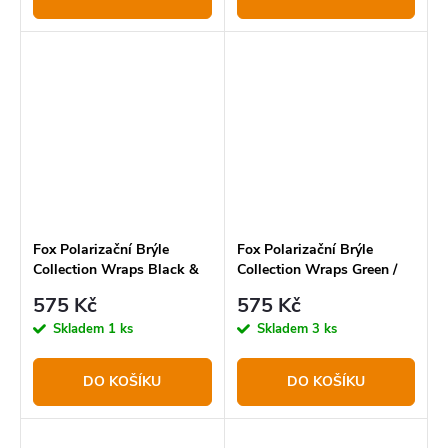
Fox Polarizační Brýle
Fox Polarizační Brýle
Collection Wraps Black &
Collection Wraps Green /
Orange šedé čočky
Black hnědé čočky
575 Kč
575 Kč
Skladem
1 ks
Skladem
3 ks
DO KOŠÍKU
DO KOŠÍKU