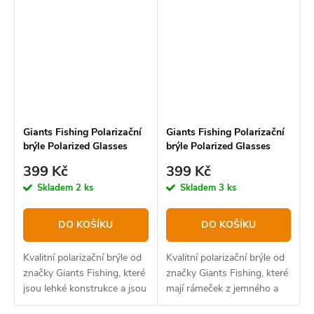
Giants Fishing Polarizační
Giants Fishing Polarizační
brýle Polarized Glasses
brýle Polarized Glasses
Deluxe
Street
399 Kč
399 Kč
Skladem
2 ks
Skladem
3 ks
DO KOŠÍKU
DO KOŠÍKU
Kvalitní polarizační brýle od
Kvalitní polarizační brýle od
značky Giants Fishing, které
značky Giants Fishing, které
jsou lehké konstrukce a jsou
mají rámeček z jemného a
plovoucí!. Brýle jsou
pružného polykarbonátu.