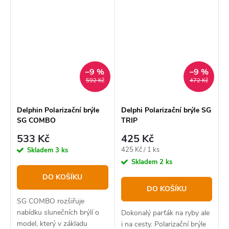
skel.
Brýle jsou dodávány včetně
pevného obalu a jemného
hadříčku na...
–9 %
–9 %
592 Kč
472 Kč
Delphin Polarizační brýle
Delphi Polarizační brýle SG
SG COMBO
TRIP
533 Kč
425 Kč
Měrná
425 Kč / 1 ks
Skladem
3 ks
cena:
Skladem
2 ks
DO KOŠÍKU
DO KOŠÍKU
SG COMBO rozšiřuje
nabídku slunečních brýlí o
Dokonalý parťák na ryby ale
model, který v základu
i na cesty. Polarizační brýle