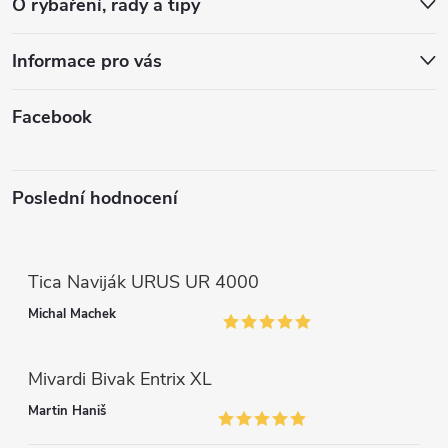
t
O rybaření, rady a tipy
k
í
Informace pro vás
y
v
Facebook
ý
p
Poslední hodnocení
i
s
Tica Naviják URUS UR 4000
u
Michal Machek
Mivardi Bivak Entrix XL
Martin Haniš