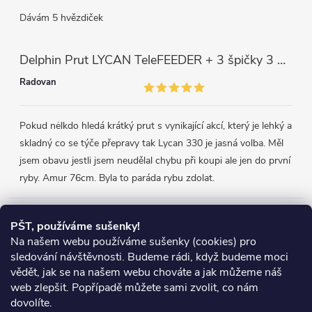
Dávám 5 hvězdiček
Delphin Prut LYCAN TeleFEEDER + 3 špičky 3 m, 80 g
Radovan
Pokud nėlkdo hledá krátký prut s vynikající akcí, který je lehký a
skladný co se týče přepravy tak Lycan 330 je jasná volba. Měl
jsem obavu jestli jsem neudělal chybu při koupi ale jen do první
ryby. Amur 76cm. Byla to paráda rybu zdolat.
Přijímáme online platby
PŠT, používáme sušenky!
Na našem webu používáme sušenky (cookies) pro
sledování návštěvnosti. Budeme rádi, když budeme moci
vědět, jak se na našem webu chováte a jak můžeme náš
web zlepšit. Popřípadě můžete sami zvolit, co nám
Heureka.cz
Obchodní podmínky
Reklamace
dovolíte.