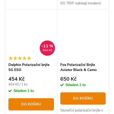
nenabízí jen samotné brýle,
SG TRIP nabízejí moderní
design a působivou
kombinaci hnědé a žluté
barvy.
–11 %
511 Kč
Delphin Polarizační brýle
Fox Polarizační Brýle
SG ESO
Aviator Black & Camo
hnědé čočky
454 Kč
650 Kč
Měrná
454 Kč / 1 ks
Skladem
2 ks
cena:
Skladem
1 ks
DO KOŠÍKU
DO KOŠÍKU
Sluneční polarizační brýle v