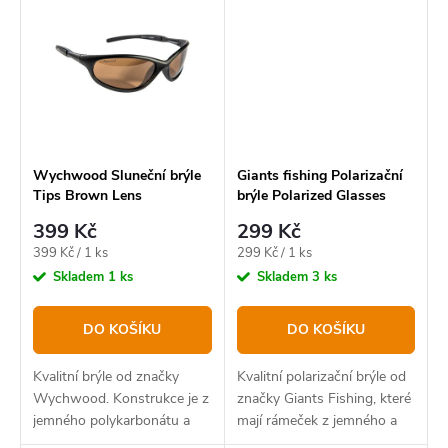
Wychwood Sluneční brýle
Giants fishing Polarizační
Tips Brown Lens
brýle Polarized Glasses
Urban
399 Kč
299 Kč
Měrná
Měrná
399 Kč / 1 ks
299 Kč / 1 ks
cena:
cena:
Skladem
1 ks
Skladem
3 ks
DO KOŠÍKU
DO KOŠÍKU
Kvalitní brýle od značky
Kvalitní polarizační brýle od
Wychwood. Konstrukce je z
značky Giants Fishing, které
jemného polykarbonátu a
mají rámeček z jemného a
kvalitních polarizovaných
pružného polykarbonátu.