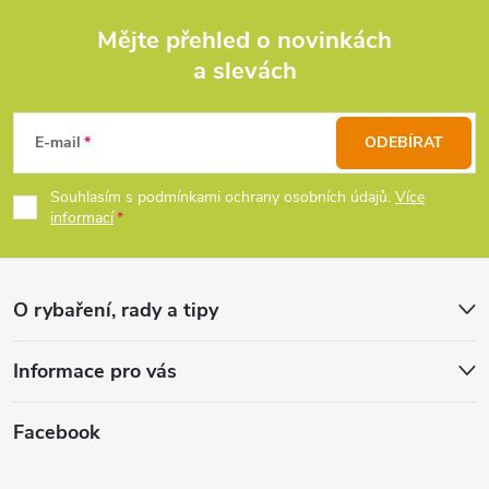
Mějte přehled o novinkách
a slevách
Z
á
E-mail
ODEBÍRAT
p
Souhlasím s podmínkami ochrany osobních údajů.
Více
informací
a
t
O rybaření, rady a tipy
í
Informace pro vás
Facebook