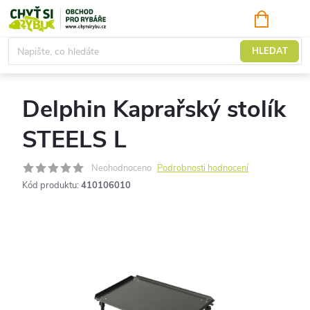
Přejít
NÁKUPNÍ
KOŠÍK
na
obsah
Camping
HLEDAT
Delphin Kaprařský stolík
STEELS L
Neohodnoceno
Podrobnosti hodnocení
Kód produktu:
410106010