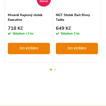
č
899 Kč
al
Mivardi Kaprový stolek
NGT Stolek Bait Bivvy
M
Executive
Table
X
718 Kč
649 Kč
M
1
Skladem
>3 ks
Skladem
3 ks
c
DO KOŠÍKU
DO KOŠÍKU