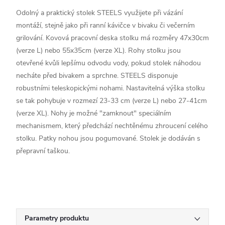
Odolný a praktický stolek STEELS využijete při vázání
montáží, stejně jako při ranní kávičce v bivaku či večerním
grilování. Kovová pracovní deska stolku má rozměry 47x30cm
(verze L) nebo 55x35cm (verze XL). Rohy stolku jsou
otevřené kvůli lepšímu odvodu vody, pokud stolek náhodou
necháte před bivakem a sprchne. STEELS disponuje
robustními teleskopickými nohami. Nastavitelná výška stolku
se tak pohybuje v rozmezí 23-33 cm (verze L) nebo 27-41cm
(verze XL). Nohy je možné "zamknout" speciálním
mechanismem, který předchází nechtěnému zhroucení celého
stolku. Patky nohou jsou pogumované. Stolek je dodáván s
přepravní taškou.
Parametry produktu