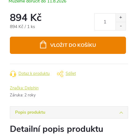
11.8.2026
894 Kč
Měrná
894 Kč / 1 ks
cena:
VLOŽIT DO KOŠÍKU
Dotaz k produktu
Sdílet
Značka:
Delphin
Záruka
:
2 roky
Popis produktu
Detailní popis produktu