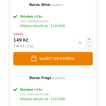
Barva: Brick
101005777
Skladem
>3 ks
EAN:
8585066500449
Můžeme doručit do
11.8.2026
175 Kč
149 Kč
Měrná
7,45 Kč / 1 ks
cena:
VLOŽIT DO KOŠÍKU
Barva: Frogs
101005778
Skladem
>3 ks
EAN:
8585066500456
Můžeme doručit do
11.8.2026