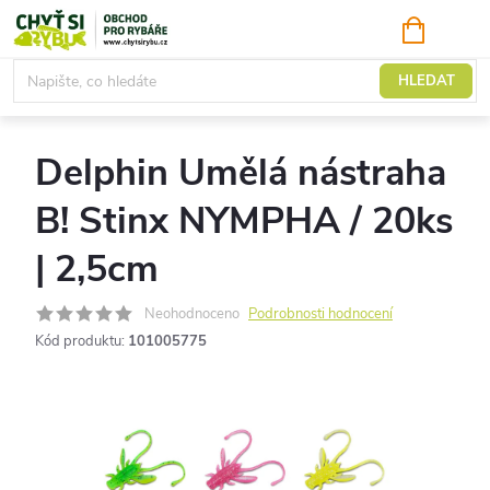
Přejít
NÁKUPNÍ
KOŠÍK
na
obsah
Nástrahy a návnady
HLEDAT
Delphin Umělá nástraha
B! Stinx NYMPHA / 20ks
| 2,5cm
Neohodnoceno
Podrobnosti hodnocení
Kód produktu:
101005775