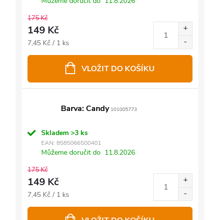
Můžeme doručit do
11.8.2026
175 Kč
149 Kč
Měrná
7,45 Kč / 1 ks
cena:
VLOŽIT DO KOŠÍKU
Barva: Candy
101005773
Skladem
>3 ks
EAN:
8585066500401
Můžeme doručit do
11.8.2026
175 Kč
149 Kč
Měrná
7,45 Kč / 1 ks
cena: