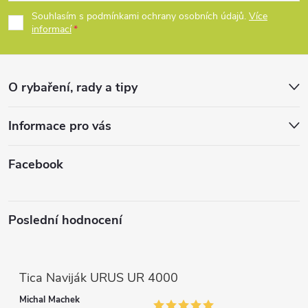
p
Souhlasím s podmínkami ochrany osobních údajů.
Více
informací
a
t
O rybaření, rady a tipy
í
Informace pro vás
Facebook
Poslední hodnocení
Tica Naviják URUS UR 4000
Michal Machek