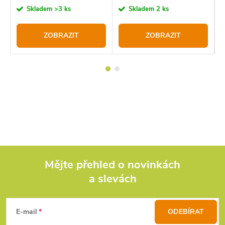
cena:
cena:
c
Skladem
>3 ks
Skladem
2 ks
ZOBRAZIT
ZOBRAZIT
Mějte přehled o novinkách
a slevách
Z
á
E-mail
ODEBÍRAT