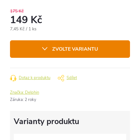
175 Kč
149 Kč
Měrná
7,45 Kč / 1 ks
cena:
ZVOLTE VARIANTU
Dotaz k produktu
Sdílet
Značka:
Delphin
Záruka
:
2 roky