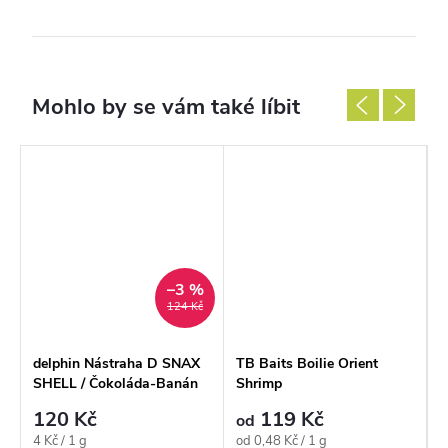
–3 %
124 Kč
delphin Nástraha D SNAX
TB Baits Boilie Orient
T
SHELL / Čokoláda-Banán
Shrimp
120 Kč
119 Kč
od
Měrná
Měrná
M
4 Kč / 1 g
od 0,48 Kč / 1 g
o