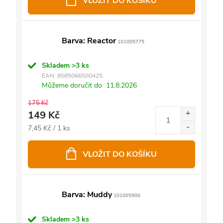
VLOŽIT DO KOŠÍKU
Barva: Reactor
101005775
Skladem
>3 ks
EAN:
8585066500425
Můžeme doručit do
11.8.2026
175 Kč
149 Kč
Měrná
7,45 Kč / 1 ks
cena:
VLOŽIT DO KOŠÍKU
Barva: Muddy
101005900
Skladem
>3 ks