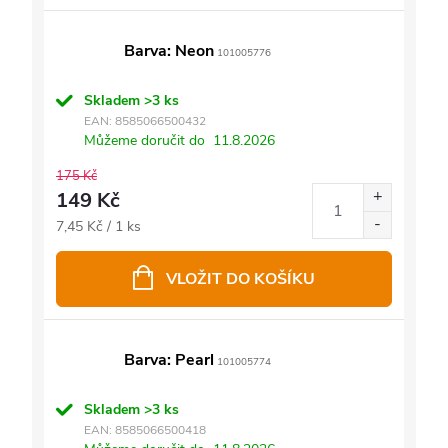
Barva: Neon
101005776
Skladem
>3 ks
EAN:
8585066500432
Můžeme doručit do
11.8.2026
175 Kč
149 Kč
Měrná
7,45 Kč / 1 ks
cena:
VLOŽIT DO KOŠÍKU
Barva: Pearl
101005774
Skladem
>3 ks
EAN:
8585066500418