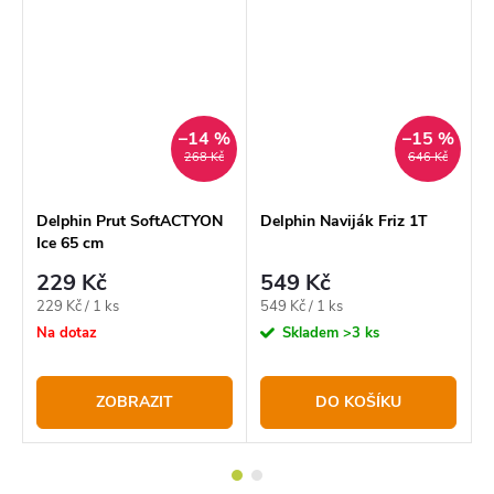
%
–14 %
–15 %
268 Kč
646 Kč
Delphin Prut SoftACTYON
Delphin Naviják Friz 1T
J
Ice 65 cm
W
229 Kč
549 Kč
Měrná
Měrná
229 Kč / 1 ks
549 Kč / 1 ks
cena:
cena:
Na dotaz
Skladem
>3 ks
ZOBRAZIT
DO KOŠÍKU