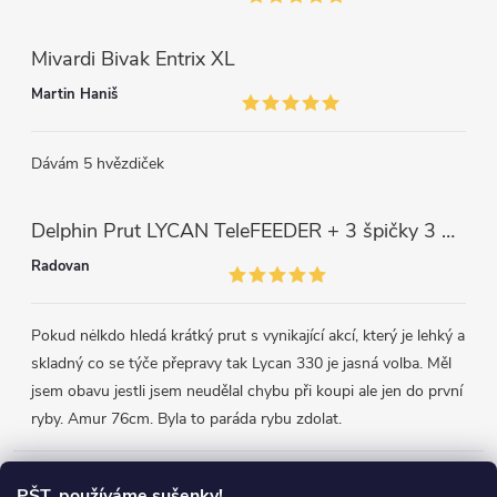
Mivardi Bivak Entrix XL
Martin Haniš
Dávám 5 hvězdiček
Delphin Prut LYCAN TeleFEEDER + 3 špičky 3 m, 80 g
Radovan
Pokud nėlkdo hledá krátký prut s vynikající akcí, který je lehký a
skladný co se týče přepravy tak Lycan 330 je jasná volba. Měl
jsem obavu jestli jsem neudělal chybu při koupi ale jen do první
ryby. Amur 76cm. Byla to paráda rybu zdolat.
Přijímáme online platby
PŠT, používáme sušenky!