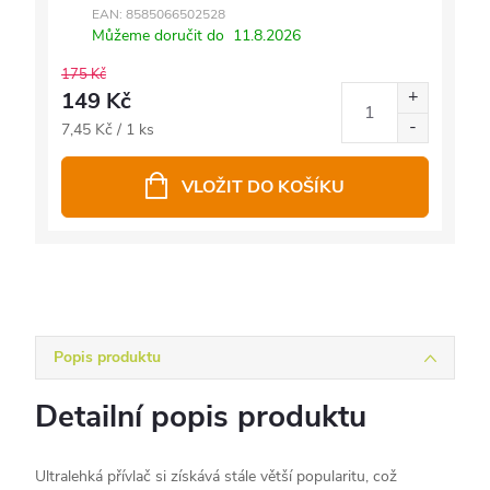
EAN:
8585066502528
Můžeme doručit do
11.8.2026
175 Kč
149 Kč
Měrná
7,45 Kč / 1 ks
cena:
VLOŽIT DO KOŠÍKU
Popis produktu
Detailní popis produktu
Ultralehká přívlač si získává stále větší popularitu, což