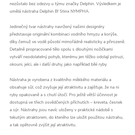
nezůstalo bez odezvy u týmu značky Delphin. Výsledkem je
umělá nástraha Delphin B! Stinx NYMPHA.
Jedinečný tvar nástrahy navržený našimi designéry
představuje originální kombinaci vodního hmyzu a korýše,
díky čemuž ve vodě působí mimořádně realisticky a přirozeně.
Detailně propracované tělo spolu s dlouhými nožičkami
vytváří neodolatelný pohyb, kterému jen těžko odolají pstruzi,
okouni, jelci, ale i další druhy, jako například bílé ryby.
Nástraha je vyrobena z kvalitního měkkého materiálu a
obsahuje sůl, což zvyšuje její atraktivitu a zajišťuje, že na ni
ryby opakovaně a s chutí útočí. Pro ještě větší účinnost je
dostupná ve třech osvědčených příchutích – kreveta, česnek
a sýr. Nástrahy jsou navíc uloženy v praktické nádobě s
tekutým atraktorem, do kterého lze uložit použitou nástrahu,
a tak opětovně zvýšit její atraktivitu.