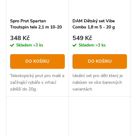
Spro Prut Spartan
DAM Dětský set Vibe
Troutspin tele 2,1 m 10-20
Combo 1,8 m 5 - 20 g
g
Oranžový
348 Kč
549 Kč
Skladem
>3 ks
Skladem
>3 ks
DO KOŠÍKU
DO KOŠÍKU
Teleskopický prut pro malé a
Ideální set pro děti který je
začínající rybáře s vrhací
nabízen ve více barevných
zátěží do 20g.
variantách.