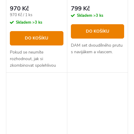
970 Kč
799 Kč
Měrná
970 Kč / 1 ks
Skladem
>3 ks
cena:
Skladem
>3 ks
DO KOŠÍKU
DO KOŠÍKU
DAM set dvoudílného prutu
s navijákem a vlascem.
Pokud se neumíte
rozhodnout, jak si
zkombinovat spolehlivou
přívlačovou sestavu, tak
přesně pro vás je zde
přívlačový set Delphin
GreenSPIN.