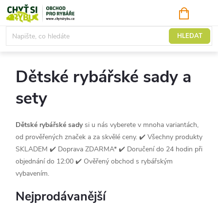
Přejít
NÁKUPNÍ
KOŠÍK
na
obsah
Pruty
HLEDAT
Dětské rybářské sady a
sety
Dětské rybářské sady
si u nás vyberete v mnoha variantách,
od prověřených značek a za skvělé ceny.
✔️ Všechny produkty
SKLADEM ✔️ Doprava ZDARMA* ✔️ Doručení do 24 hodin při
objednání do 12:00 ✔️ Ověřený obchod s rybářským
vybavením.
Nejprodávanější