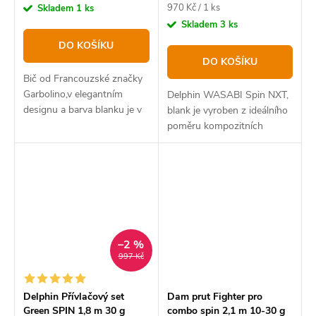
Měrná
970 Kč / 1 ks
Skladem
1 ks
cena:
Skladem
3 ks
DO KOŠÍKU
DO KOŠÍKU
Bič od Francouzské značky
Garbolino,v elegantním
Delphin WASABI Spin NXT,
designu a barva blanku je v
blank je vyroben z ideálního
modré lesklé barvě.
poměru kompozitních
materiálů. Rukojeť z EVA
pěny padne do ruky při
zdolávání i nahazování.
–2 %
997 Kč
Delphin Přívlačový set
Dam prut Fighter pro
Green SPIN 1,8 m 30 g
combo spin 2,1 m 10-30 g