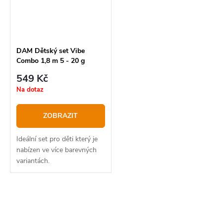
DAM Dětský set Vibe
Combo 1,8 m 5 - 20 g
Zelený
549 Kč
Na dotaz
ZOBRAZIT
Ideální set pro děti který je
nabízen ve více barevných
variantách.
O