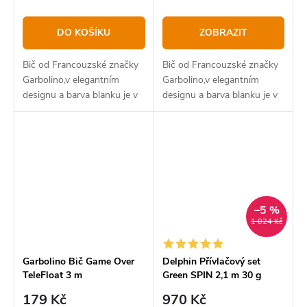
DO KOŠÍKU
ZOBRAZIT
Bič od Francouzské značky
Bič od Francouzské značky
Garbolino,v elegantním
Garbolino,v elegantním
designu a barva blanku je v
designu a barva blanku je v
modré lesklé barvě.
modré lesklé barvě.
–5 %
1 024 Kč
Garbolino Bič Game Over
Delphin Přívlačový set
TeleFloat 3 m
Green SPIN 2,1 m 30 g
179 Kč
970 Kč