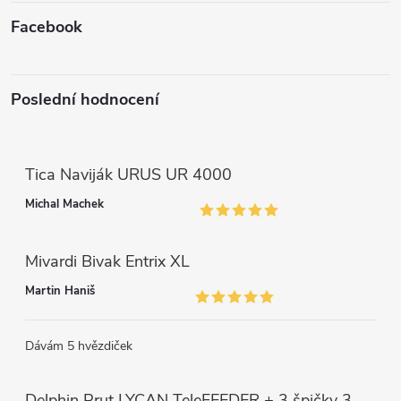
v
Facebook
ý
p
Poslední hodnocení
i
s
Tica Naviják URUS UR 4000
u
Michal Machek
Mivardi Bivak Entrix XL
Martin Haniš
Dávám 5 hvězdiček
Delphin Prut LYCAN TeleFEEDER + 3 špičky 3 m, 80 g