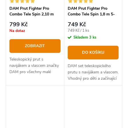
DAM Prut Fighter Pro
DAM Prut Fighter Pro
Combo Tele Spin 2,10 m
Combo Tele Spin 1,8 m 5-
10-30 g + Naviják 20FD +
20 g + Naviják 20FD +
799 Kč
749 Kč
Vlasec 0,25mm Zdarma
Vlasec 0,25 mm Zdarma
Měrná
749 Kč / 1 ks
Na dotaz
cena:
Skladem
3 ks
ZOBRAZIT
DO KOŠÍKU
Teleskopický prut s
navijákem a vlascem značky
DAM set teleskopického
DAM pro všechny malé
prutu s navijákem a vlascem.
nebo začínající rybáře.
Vhodný pro děti a začínající
rybáře.