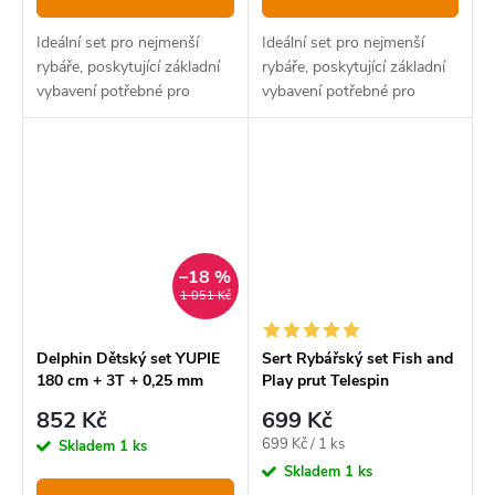
Ideální set pro nejmenší
Ideální set pro nejmenší
rybáře, poskytující základní
rybáře, poskytující základní
vybavení potřebné pro
vybavení potřebné pro
začátečníky na většinu
začátečníky na většinu
rybolovných technik.
rybolovných technik
–18 %
1 051 Kč
Delphin Dětský set YUPIE
Sert Rybářský set Fish and
180 cm + 3T + 0,25 mm
Play prut Telespin
2105+naviják
852 Kč
699 Kč
201RD+krabička s doplňky
Měrná
699 Kč / 1 ks
Skladem
1 ks
cena:
Skladem
1 ks