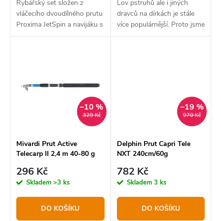
ů
Rybářský set složen z
Lov pstruhů ale i jiných
vláčecího dvoudílného prutu
dravců na dírkách je stále
Proxima JetSpin a navijáku s
více populárnější. Proto jsme
přední brzdou Strike
se rozhodli přidat do
3000FD.
sortimentu pstruhový
podledový prut Delphin
DOTZ.
–10 %
–19 %
329 Kč
970 Kč
Mivardi Prut Active
Delphin Prut Capri Tele
Telecarp II 2,4 m 40-80 g
NXT 240cm/60g
296 Kč
782 Kč
Skladem
>3 ks
Skladem
3 ks
DO KOŠÍKU
DO KOŠÍKU