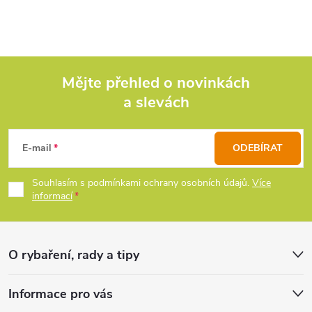
v
l
á
d
Mějte přehled o novinkách
a slevách
Z
a
c
á
E-mail
ODEBÍRAT
í
p
Souhlasím s podmínkami ochrany osobních údajů.
Více
p
informací
a
r
t
v
O rybaření, rady a tipy
k
í
Informace pro vás
y