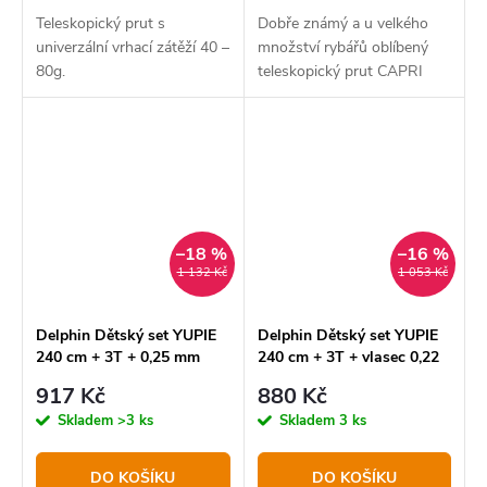
Teleskopický prut s
Dobře známý a u velkého
univerzální vrhací zátěží 40 –
množství rybářů oblíbený
80g.
teleskopický prut CAPRI
tentokrát přinášíme s
několika vylepšeními a
designovými úpravami pod
názvem
–18 %
–16 %
1 132 Kč
1 053 Kč
Delphin Dětský set YUPIE
Delphin Dětský set YUPIE ‎
240 cm + 3T + 0,25 mm
240 cm + 3T + vlasec 0,22
mm
917 Kč
880 Kč
Skladem
>3 ks
Skladem
3 ks
DO KOŠÍKU
DO KOŠÍKU