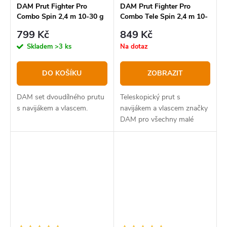
DAM Prut Fighter Pro
DAM Prut Fighter Pro
Combo Spin 2,4 m 10-30 g
Combo Tele Spin 2,4 m 10-
+ Naviják 30 FD Zdarma
50 g + Naviják 20FD +
799 Kč
849 Kč
Vlasec 0,25mm Zdarma
Skladem
>3 ks
Na dotaz
DO KOŠÍKU
ZOBRAZIT
DAM set dvoudílného prutu
Teleskopický prut s
s navijákem a vlascem.
navijákem a vlascem značky
DAM pro všechny malé
nebo začínající rybáře.