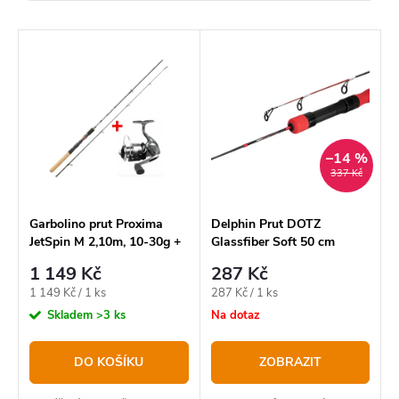
a
Nejlevnější
z
V
Nejdražší
e
ý
Nejprodávanější
n
p
í
Abecedně
i
p
–14 %
s
337 Kč
r
p
o
r
Garbolino prut Proxima
Delphin Prut DOTZ
JetSpin M 2,10m, 10-30g +
Glassfiber Soft 50 cm
d
o
naviják Strike 301 FD
1 149 Kč
287 Kč
u
d
Měrná
Měrná
1 149 Kč / 1 ks
287 Kč / 1 ks
k
u
cena:
cena:
Skladem
>3 ks
Na dotaz
t
k
DO KOŠÍKU
ZOBRAZIT
ů
t