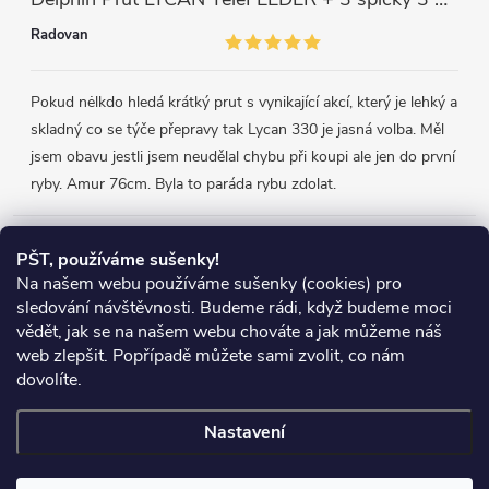
Radovan
Pokud nėlkdo hledá krátký prut s vynikající akcí, který je lehký a
skladný co se týče přepravy tak Lycan 330 je jasná volba. Měl
jsem obavu jestli jsem neudělal chybu při koupi ale jen do první
ryby. Amur 76cm. Byla to paráda rybu zdolat.
Přijímáme online platby
PŠT, používáme sušenky!
Na našem webu používáme sušenky (cookies) pro
sledování návštěvnosti. Budeme rádi, když budeme moci
vědět, jak se na našem webu chováte a jak můžeme náš
web zlepšit. Popřípadě můžete sami zvolit, co nám
Heureka.cz
Obchodní podmínky
Reklamace
dovolíte.
Podmínky ochrany osobních údajů
Zboží.cz
Doprava
Nastavení
Copyright 2026
Chyť si rybu
. Všechna práva vyhrazena.