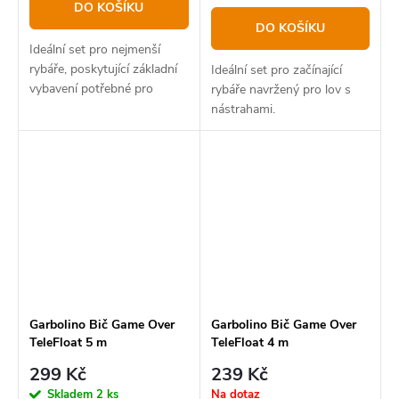
DO KOŠÍKU
DO KOŠÍKU
Ideální set pro nejmenší
rybáře, poskytující základní
Ideální set pro začínající
vybavení potřebné pro
rybáře navržený pro lov s
začátečníky na většinu
nástrahami.
rybolovných technik.
Garbolino Bič Game Over
Garbolino Bič Game Over
TeleFloat 5 m
TeleFloat 4 m
299 Kč
239 Kč
Skladem
2 ks
Na dotaz