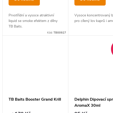
ů
Prvotřídní a vysoce atraktivní
Vysoce koncentrovaný b
liquid se smoke efektem z dílny
pro cílený lov kaprů i am
TB Baits.
Kód:
TB00927
TB Baits Booster Grand Krill
Delphin Dipovací spr
AromaX 30ml