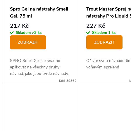
Spro Gel na nástrahy Smell
Trout Master Sprej n
Gel, 75 ml
nástrahy Pro Liquid 
217 Kč
227 Kč
Skladem
>3 ks
Skladem
1 ks
ZOBRAZIT
ZOBRAZIT
SPRO Smell Gel lze snadno
Oživte svou návnadu tí
aplikovat na všechny druhy
voňavým sprejem!
návnad, jako jsou tvrdé návnady,
měkké návnady a rotačky, aby jim
Kód:
89862
dodal zesilovač vůně. Všechny
vůně jsou také UV aktivní