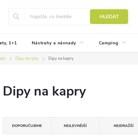
HLEDAT
ety, 1+1
Nástrahy a návnady
Camping
ady
Dipy na ryby
Dipy na kapry
Dipy na kapry
Ř
DOPORUČUJEME
NEJLEVNĚJŠÍ
NEJDRAŽŠÍ
a