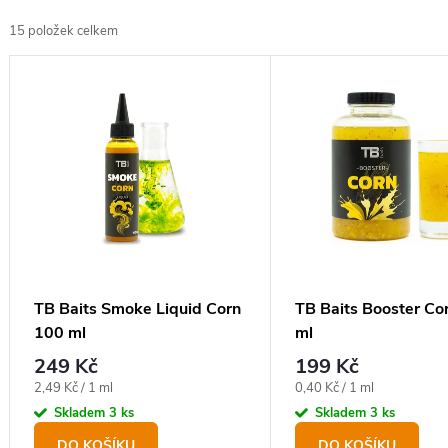
z
15
položek celkem
e
V
n
ý
í
p
p
i
r
s
o
p
d
r
u
o
TB Baits Smoke Liquid Corn
TB Baits Booster Co
k
100 ml
ml
d
t
249 Kč
199 Kč
u
ů
Měrná
Měrná
2,49 Kč / 1 ml
0,40 Kč / 1 ml
k
cena:
cena:
Skladem
3 ks
Skladem
3 ks
t
DO KOŠÍKU
DO KOŠÍKU