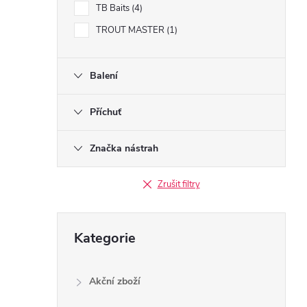
TB Baits
4
TROUT MASTER
1
Balení
Příchuť
Značka nástrah
Zrušit filtry
Přeskočit
Kategorie
kategorie
Akční zboží