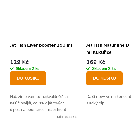
Jet Fish Liver booster 250 ml
Jet Fish Natur line D
ml Kukuřice
129 Kč
169 Kč
Skladem
2 ks
Skladem
2 ks
DO KOŠÍKU
DO KOŠÍKU
Nabízíme vám to nejkvalitnější a
Další nový velmi koncen
nejúčinnější, co lze v játrových
sladký dip.
dipech a boosterech nabídnout.
Kód:
192274