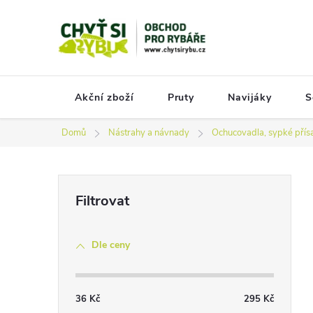
Přejít
na
obsah
Akční zboží
Pruty
Navijáky
S
Domů
Nástrahy a návnady
Ochucovadla, sypké přís
P
o
s
Dle ceny
t
r
a
36
Kč
295
Kč