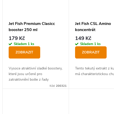
Jet Fish Premium Clasicc
Jet Fish CSL Amino
booster 250 ml
koncentrát
179 Kč
149 Kč
Skladem
1 ks
Skladem
1 ks
ZOBRAZIT
ZOBRAZIT
Vysoce atraktivní sladké boostery,
Tento tekutý extrakt z k
které jsou určené pro
má charakteristickou chu
zatraktivnění boilie z řady
Premium Classic. Lze je však
Kód:
200321
použít i na pelety, partikly a
method mixy. Při chytání na...