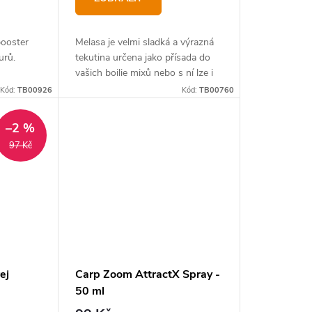
ooster
Melasa je velmi sladká a výrazná
urů.
tekutina určena jako přísada do
vašich boilie mixů nebo s ní lze i
boosterovat vaše hotové krmení
Kód:
TB00926
Kód:
TB00760
pro zvýšení jeho atraktivity.
–2 %
97 Kč
ej
Carp Zoom AttractX Spray -
50 ml