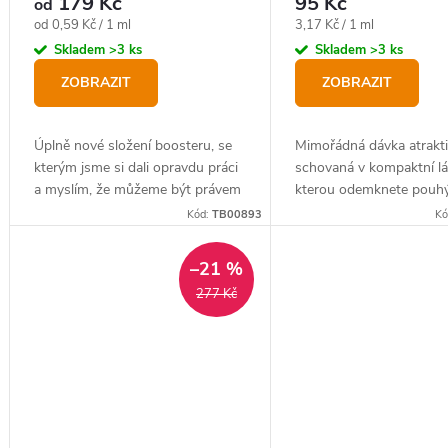
179 Kč
95 Kč
od
Měrná
Měrná
od 0,59 Kč / 1 ml
3,17 Kč / 1 ml
cena:
cena:
Skladem
>3 ks
Skladem
>3 ks
ZOBRAZIT
ZOBRAZIT
Úplně nové složení boosteru, se
Mimořádná dávka atrakti
kterým jsme si dali opravdu práci
schovaná v kompaktní lá
a myslím, že můžeme být právem
kterou odemknete pou
hrdí!
jedním stisknutím prstu.
Kód:
TB00893
Kó
–21 %
277 Kč