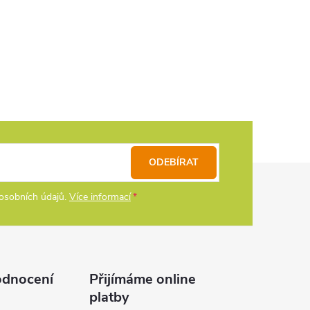
ODEBÍRAT
osobních údajů.
Více informací
odnocení
Přijímáme online
platby