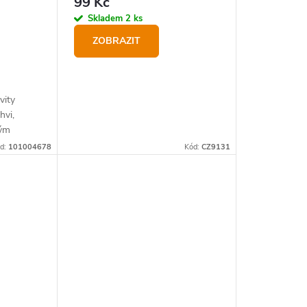
99 Kč
Skladem
2 ks
ZOBRAZIT
vity
hvi,
hým
d:
101004678
Kód:
CZ9131