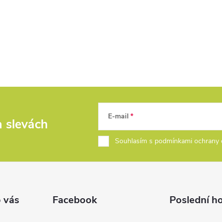
O
v
l
á
d
a
E-mail
a slevách
c
Souhlasím s podmínkami ochrany 
í
p
r
 vás
Facebook
Poslední h
v