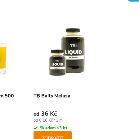
rn 500
TB Baits Melasa
36 Kč
od
Měrná
od 0,16 Kč / 1 ml
cena:
Skladem
>3 ks
ZOBRAZIT