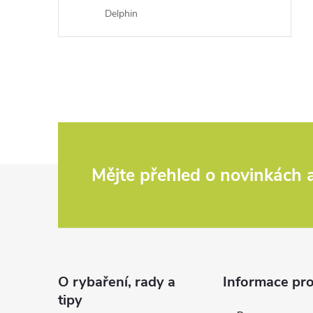
Delphin
Z
Mějte přehled o novinkách
á
p
a
O rybaření, rady a
Informace pro
tipy