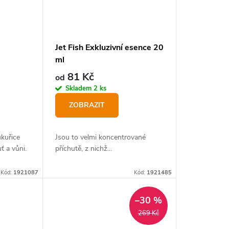
Jet Fish Exkluzivní esence 20
ml
81 Kč
od
Skladem
2 ks
ZOBRAZIT
ukuřice
Jsou to velmi koncentrované
ť a vůni.
příchutě, z nichž...
Kód:
1921087
Kód:
1921485
–30 %
269 Kč