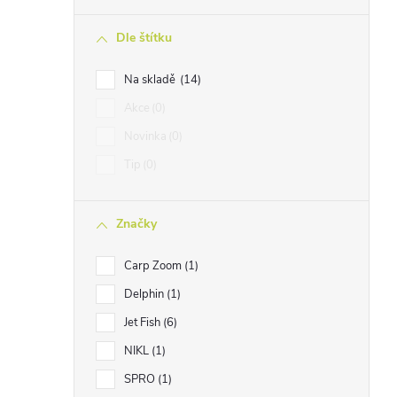
n
Dle štítku
n
í
Na skladě
14
p
Akce
0
a
Novinka
0
n
Tip
0
e
l
Značky
Carp Zoom
1
Delphin
1
Jet Fish
6
NIKL
1
SPRO
1