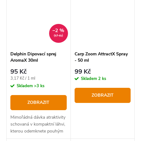
–2 %
97 Kč
Delphin Dipovací sprej
Carp Zoom AttractX Spray
AromaX 30ml
- 50 ml
95 Kč
99 Kč
Měrná
3,17 Kč / 1 ml
Skladem
2 ks
cena:
Skladem
>3 ks
ZOBRAZIT
ZOBRAZIT
Mimořádná dávka atraktivity
schovaná v kompaktní láhvi,
kterou odemknete pouhým
jedním stisknutím prstu.