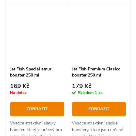
návnady, měkké návnady a
rotačky, aby jim dodal
zesilovač vůně. Všechny
vůně jsou také UV aktivní
Jet Fish Speciál amur
Jet Fish Premium Clasicc
booster 250 ml
booster 250 ml
169 Kč
179 Kč
Na dotaz
Skladem
1 ks
ZOBRAZIT
ZOBRAZIT
Vysoce atraktivní sladký
Vysoce atraktivní sladké
booster, který je určený pro
boostery, které jsou určené