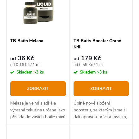
TB Baits Melasa
TB Baits Booster Grand
Krill
36 Kč
179 Kč
od
od
Měrná
Měrná
od 0,16 Kč / 1 ml
od 0,59 Kč / 1 ml
cena:
cena:
Skladem
>3 ks
Skladem
>3 ks
ZOBRAZIT
ZOBRAZIT
Melasa je velmi sladká a
Úplně nové složení
výrazná tekutina určena jako
boosteru, se kterým jsme si
přísada do vašich boilie mixů
dali opravdu práci a myslím,
nebo s ní lze i boosterovat
že můžeme být právem hrdí!
vaše hotové krmení pro
zvýšení jeho atraktivity.