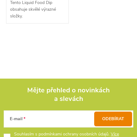
Tento Liquid Food Dip
obsahuje skvělé výrazné
složky.
O
v
l
á
d
Mějte přehled o novinkách
a slevách
Z
a
c
á
E-mail
ODEBÍRAT
í
p
Souhlasím s podmínkami ochrany osobních údajů.
Více