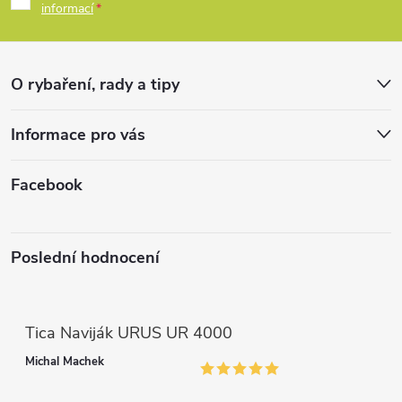
p
informací
a
r
t
v
O rybaření, rady a tipy
k
í
Informace pro vás
y
v
Facebook
ý
p
Poslední hodnocení
i
s
Tica Naviják URUS UR 4000
u
Michal Machek