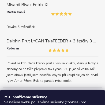
Mivardi Bivak Entrix XL
Martin Haniš
Dávám 5 hvězdiček
Delphin Prut LYCAN TeleFEEDER + 3 špičky 3 m, 80 g
Radovan
Pokud nėlkdo hledá krátký prut s vynikající akcí, který je lehký a
skladný co se týče přepravy tak Lycan 330 je jasná volba. Měl
jsem obavu jestli jsem neudělal chybu při koupi ale jen do první
ryby. Amur 76cm. Byla to paráda rybu zdolat.
Přijímáme online platby
PŠT, používáme sušenky!
Na našem webu používáme sušenky (cookies) pro