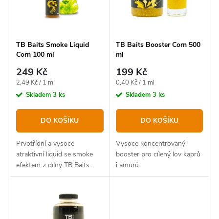
p
s
r
p
o
r
TB Baits Smoke Liquid
TB Baits Booster Corn 500
Corn 100 ml
ml
d
o
249 Kč
199 Kč
u
d
Měrná
Měrná
2,49 Kč / 1 ml
0,40 Kč / 1 ml
k
u
cena:
cena:
Skladem
3 ks
Skladem
3 ks
t
k
DO KOŠÍKU
DO KOŠÍKU
ů
t
ů
Prvotřídní a vysoce
Vysoce koncentrovaný
atraktivní liquid se smoke
booster pro cílený lov kaprů
efektem z dílny TB Baits.
i amurů.