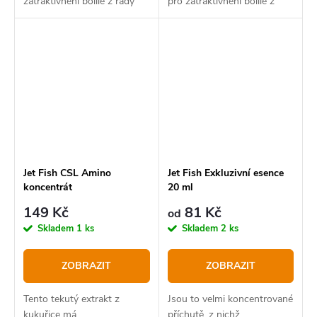
zatraktivnění boilie z řady
pro zatraktivnění boilie z
Speciál Amur.
řady Premium Classic. Lze je
však použít i na pelety,
partikly a method mixy. Při
chytání na...
Jet Fish CSL Amino
Jet Fish Exkluzivní esence
koncentrát
20 ml
149 Kč
81 Kč
od
Skladem
1 ks
Skladem
2 ks
ZOBRAZIT
ZOBRAZIT
Tento tekutý extrakt z
Jsou to velmi koncentrované
kukuřice má
příchutě, z nichž...