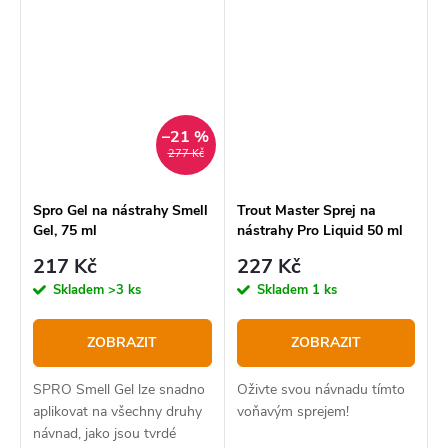
–21 %
277 Kč
Spro Gel na nástrahy Smell
Trout Master Sprej na
Gel, 75 ml
nástrahy Pro Liquid 50 ml
217 Kč
227 Kč
Skladem
>3 ks
Skladem
1 ks
ZOBRAZIT
ZOBRAZIT
SPRO Smell Gel lze snadno
Oživte svou návnadu tímto
aplikovat na všechny druhy
voňavým sprejem!
návnad, jako jsou tvrdé