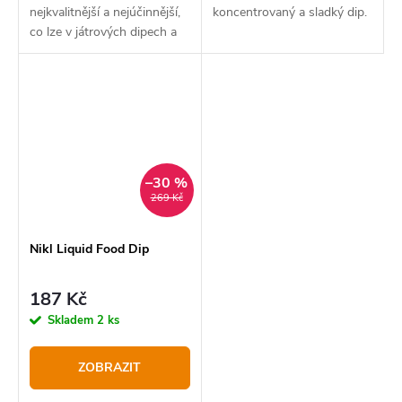
nejkvalitnější a nejúčinnější,
koncentrovaný a sladký dip.
co lze v játrových dipech a
boosterech nabídnout.
–30 %
269 Kč
Nikl Liquid Food Dip
187 Kč
Skladem
2 ks
ZOBRAZIT