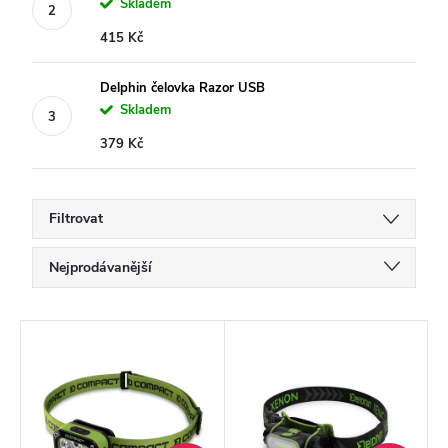
Skladem
415 Kč
Delphin čelovka Razor USB
Skladem
379 Kč
Filtrovat
Ř
Nejprodávanější
a
Doporučujeme
z
V
Nejlevnější
e
ý
Nejdražší
n
p
í
Abecedně
i