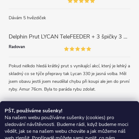
Dávám 5 hvězdiček
Delphin Prut LYCAN TeleFEEDER + 3 špičky 3 m, 80 g
Radovan
Pokud nėlkdo hledá krátký prut s vynikající akcí, který je lehký a
skladný co se týče přepravy tak Lycan 330 je jasná volba. Měl
jsem obavu jestli jsem neudělal chybu při koupi ale jen do první
ryby. Amur 76cm. Byla to paráda rybu zdolat.
Přijímáme online platby
PŠT, používáme sušenky!
Na našem webu používáme sušenky (cookies) pro
sledování návštěvnosti. Budeme rádi, když budeme moci
vědět, jak se na našem webu chováte a jak můžeme náš
web zlepšit. Popřípadě můžete sami zvolit, co nám