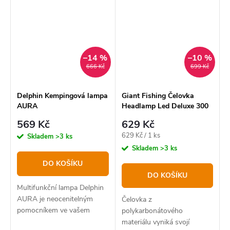
–14 %
–10 %
666 Kč
699 Kč
Delphin Kempingová lampa
Giant Fishing Čelovka
AURA
Headlamp Led Deluxe 300
569 Kč
629 Kč
Měrná
629 Kč / 1 ks
Skladem
>3 ks
cena:
Skladem
>3 ks
DO KOŠÍKU
DO KOŠÍKU
Multifunkční lampa Delphin
AURA je neocenitelným
Čelovka z
pomocníkem ve vašem
polykarbonátového
rybářském kempu. Nabízí 3
materiálu vyniká svojí