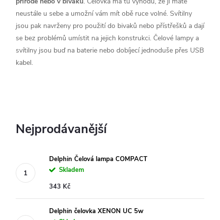
přírodě nebo v bivaku
. Čelovka má tu výhodu, že ji máte
neustále u sebe a umožní vám mít obě ruce volné. Svítilny
jsou pak navrženy pro použití do bivaků nebo přístřešků a dají
se bez problémů umístit na jejich konstrukci. Čelové lampy a
svítilny jsou buď na baterie nebo dobíjecí jednoduše přes USB
kabel.
Nejprodávanější
Delphin Čelová lampa COMPACT
Skladem
343 Kč
Delphin čelovka XENON UC 5w