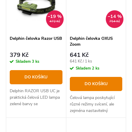
–19 %
–14 %
472 Kč
754 Kč
Delphin čelovka Razor USB
Delphin čelovka OXUS
Zoom
379 Kč
641 Kč
Měrná
641 Kč / 1 ks
Skladem
3 ks
cena:
Skladem
2 ks
DO KOŠÍKU
DO KOŠÍKU
Delphin RAZOR USB UC je
praktická čelová LED lampa
Čelová lampa poskytující
zelené barvy se
různé režimy svícení, ale
zabudovanou Li-Ion baterií,
zejména nastavitelný
jejíž kapacita je 500mAh.
světelný paprsek, díky
kterému si dokážete posvítit
také na objekty ve větší