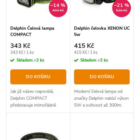
p
–14 %
–21 %
s
403 Kč
526 Kč
r
p
o
r
Delphin Čelová lampa
Delphin čelovka XENON UC
COMPACT
5w
d
o
343 Kč
415 Kč
u
d
Měrná
Měrná
343 Kč / 1 ks
415 Kč / 1 ks
k
u
cena:
cena:
Skladem
>3 ks
Skladem
>3 ks
t
k
DO KOŠÍKU
DO KOŠÍKU
ů
t
ů
Jak již název napovídá,
Moderní čelová lampa od
Delphin COMPACT
značky Delphin nabízí výkon
představuje mimořádně
5W a svítivost až 300lm.
kompaktní, nabíjecí čelovou
Dobíjení lampy je řešeno
lampu s nízkou hmotností,
přes USB-C kabel.