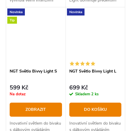
vyvinula velmi intenzivní
Light dominuje především
světlo s vysokým výkonem
bezkonkurenční cenou a
Novinka
Novinka
powerbanky a zároveň
vysokou kvalitou.
možností solárního napájení.
Tip
NGT Světlo Bivvy Light S
NGT Světlo Bivvy Light L
599 Kč
699 Kč
Na dotaz
Skladem
2 ks
ZOBRAZIT
DO KOŠÍKU
Inovativní světlem do bivaku
Inovativní světlem do bivaku
s dálkovým ovládáním
s dálkovým ovládáním