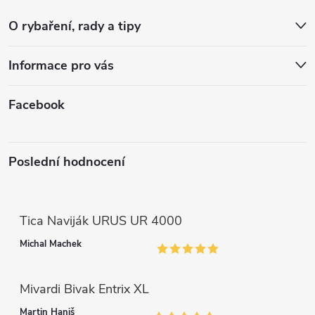
t
v
O rybaření, rady a tipy
k
í
Informace pro vás
y
v
Facebook
ý
p
Poslední hodnocení
i
s
Tica Naviják URUS UR 4000
u
Michal Machek
Mivardi Bivak Entrix XL
Martin Haniš