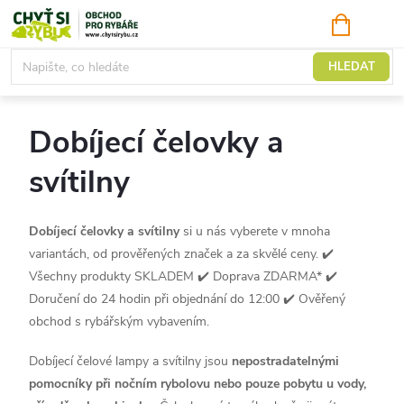
Přejít
NÁKUPNÍ
KOŠÍK
na
obsah
Čelovky a svítilny
HLEDAT
Dobíjecí čelovky a
svítilny
Dobíjecí čelovky a svítilny
si u nás vyberete v mnoha
variantách, od prověřených značek a za skvělé ceny.
✔️
Všechny produkty SKLADEM ✔️ Doprava ZDARMA* ✔️
Doručení do 24 hodin při objednání do 12:00 ✔️ Ověřený
obchod s rybářským vybavením.
Dobíjecí čelové lampy a svítilny jsou
nepostradatelnými
pomocníky při nočním rybolovu nebo pouze pobytu u vody,