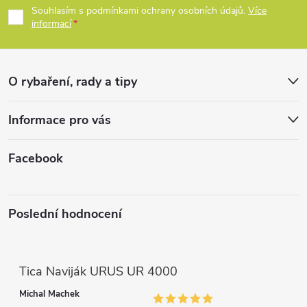
p
Souhlasím s podmínkami ochrany osobních údajů.
Více
p
informací
a
r
t
v
O rybaření, rady a tipy
k
í
Informace pro vás
y
v
Facebook
ý
p
Poslední hodnocení
i
s
Tica Naviják URUS UR 4000
u
Michal Machek