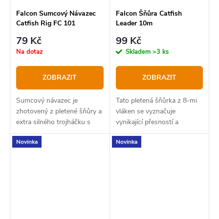
Falcon Sumcový Návazec
Falcon Šňůra Catfish
Catfish Rig FC 101
Leader 10m
79 Kč
99 Kč
Na dotaz
Skladem
>3 ks
ZOBRAZIT
ZOBRAZIT
Sumcový návazec je
Tato pletená šňůrka z 8-mi
zhotovený z pletené šňůry a
vláken se vyznačuje
extra silného trojháčku s
vynikající přesností a
jednoháčkem.
pevností. Je ideální pro lov
Novinka
Novinka
velkých sumců a pro použití
na výrobu koncového
návazce