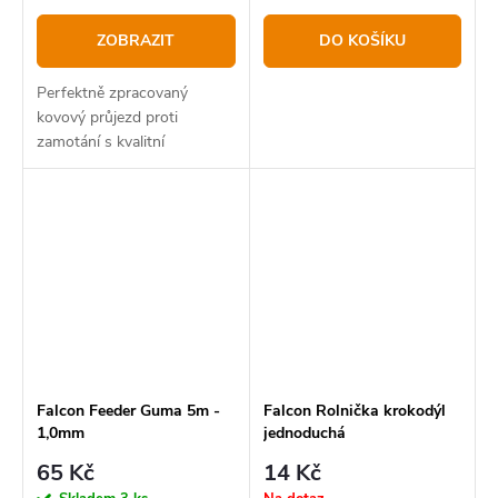
ZOBRAZIT
DO KOŠÍKU
Perfektně zpracovaný
kovový průjezd proti
zamotání s kvalitní
pevnostní karabinkou pro
krmítko.
Falcon Feeder Guma 5m -
Falcon Rolnička krokodýl
1,0mm
jednoduchá
65 Kč
14 Kč