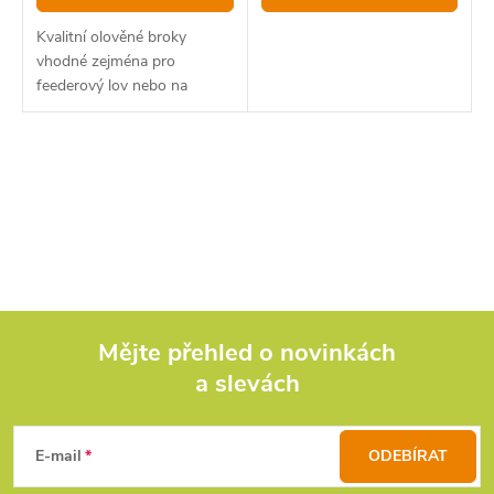
Kvalitní olověné broky
vhodné zejména pro
feederový lov nebo na
plavanou.
O
v
l
á
d
Mějte přehled o novinkách
a slevách
Z
a
c
á
E-mail
ODEBÍRAT
í