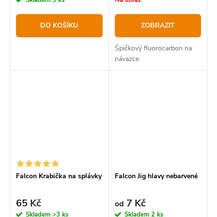
Skladem
3 ks
Na dotaz
DO KOŠÍKU
ZOBRAZIT
Špičkový fluorocarbon na
návazce
Falcon Krabička na splávky
Falcon Jig hlavy nebarvené
65 Kč
7 Kč
od
Skladem
>3 ks
Skladem
2 ks