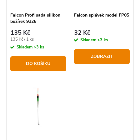
r
p
o
r
Falcon Profi sada silikon
Falcon splávek model FP05
bužírek 9326
d
o
135 Kč
32 Kč
u
d
Měrná
135 Kč / 1 ks
Skladem
>3 ks
k
u
cena:
Skladem
>3 ks
t
k
ZOBRAZIT
DO KOŠÍKU
ů
t
ů