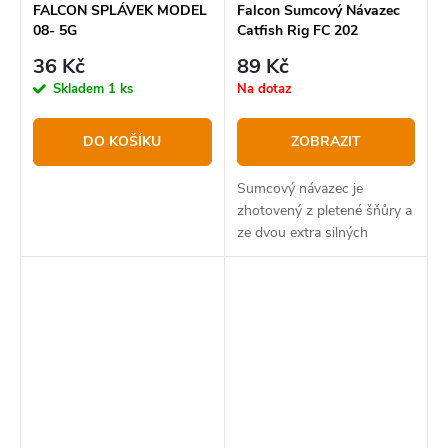
FALCON SPLÁVEK MODEL
Falcon Sumcový Návazec
08- 5G
Catfish Rig FC 202
36 Kč
89 Kč
Skladem
1 ks
Na dotaz
DO KOŠÍKU
ZOBRAZIT
Sumcový návazec je
zhotovený z pletené šňůry a
ze dvou extra silných
trojháčků.