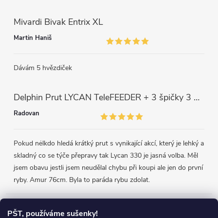
Mivardi Bivak Entrix XL
Martin Haniš
Dávám 5 hvězdiček
Delphin Prut LYCAN TeleFEEDER + 3 špičky 3 m, 80 g
Radovan
Pokud nėlkdo hledá krátký prut s vynikající akcí, který je lehký a
skladný co se týče přepravy tak Lycan 330 je jasná volba. Měl
jsem obavu jestli jsem neudělal chybu při koupi ale jen do první
ryby. Amur 76cm. Byla to paráda rybu zdolat.
Přijímáme online platby
PŠT, používáme sušenky!