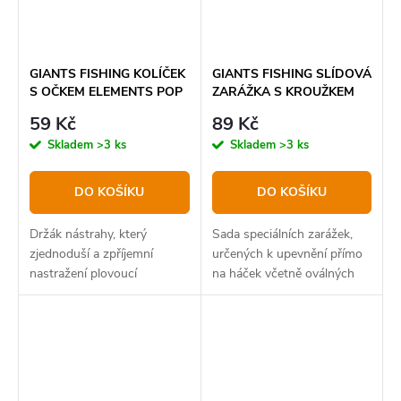
GIANTS FISHING KOLÍČEK
GIANTS FISHING SLÍDOVÁ
S OČKEM ELEMENTS POP
ZARÁŽKA S KROUŽKEM
UP PEGS 10MM, 10KS
CONE RING STOP
59 Kč
89 Kč
TRANSLUCENT GREEN
Skladem
>3 ks
Skladem
>3 ks
WITH OVAL RING 4,5MM
DO KOŠÍKU
DO KOŠÍKU
Držák nástrahy, který
Sada speciálních zarážek,
zjednoduší a zpříjemní
určených k upevnění přímo
nastražení plovoucí
na háček včetně oválných
nástrahy.
kroužků.