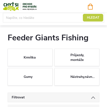
Přejít
NÁKUPNÍ
KOŠÍK
na
obsah
Feeder
HLEDAT
Feeder Giants Fishing
Průjezdy,
Krmítka
montáže
Gumy
Nástrahy,návnady
Filtrovat