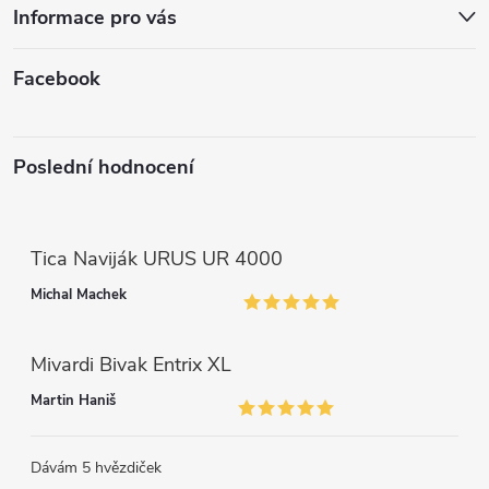
í
Informace pro vás
y
v
Facebook
ý
p
Poslední hodnocení
i
s
Tica Naviják URUS UR 4000
u
Michal Machek
Mivardi Bivak Entrix XL
Martin Haniš
Dávám 5 hvězdiček