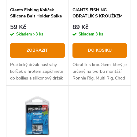
p
o
r
Giants Fishing Kolíček
GIANTS FISHING
Silicone Bait Holder Spike
OBRATLÍK S KROUŽKEM
d
o
SWIVEL WITH RING,
59 Kč
89 Kč
u
VEL.14
d
Skladem
>3 ks
Skladem
3 ks
k
u
t
k
ZOBRAZIT
DO KOŠÍKU
ů
t
Praktický držák nástrahy,
Obratlík s kroužkem, který je
ů
kolíček s hrotem zapíchnete
určený na tvorbu montáží
do boilies a silikonový držák
Ronnie Rig, Multi Rig, Chod
napíchnete na háček.
„D“ a pod.
Nástrahu máte díky tomu
rychle nastraženou pod
háčkem.