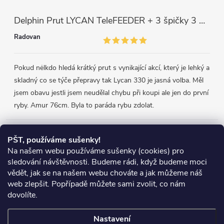
Delphin Prut LYCAN TeleFEEDER + 3 špičky 3 m, 80 g
Radovan
Pokud nėlkdo hledá krátký prut s vynikající akcí, který je lehký a
skladný co se týče přepravy tak Lycan 330 je jasná volba. Měl
jsem obavu jestli jsem neudělal chybu při koupi ale jen do první
ryby. Amur 76cm. Byla to paráda rybu zdolat.
Přijímáme online platby
PŠT, používáme sušenky!
Na našem webu používáme sušenky (cookies) pro
sledování návštěvnosti. Budeme rádi, když budeme moci
vědět, jak se na našem webu chováte a jak můžeme náš
web zlepšit. Popřípadě můžete sami zvolit, co nám
Heureka.cz
Obchodní podmínky
Reklamace
dovolíte.
Podmínky ochrany osobních údajů
Zboží.cz
Doprava
Nastavení