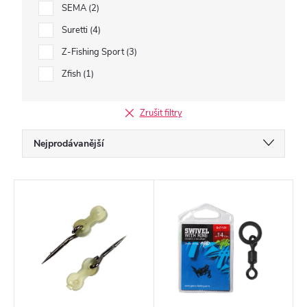
SEMA
2
Suretti
4
Z-Fishing Sport
3
Zfish
1
Zrušit filtry
Ř
Nejprodávanější
a
Doporučujeme
z
V
Nejlevnější
e
ý
Nejdražší
n
p
í
Abecedně
i
p
s
r