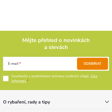
O
v
l
á
d
Mějte přehled o novinkách
a slevách
Z
a
c
á
E-mail
ODEBÍRAT
í
p
Souhlasím s podmínkami ochrany osobních údajů.
Více
p
informací
a
r
t
v
O rybaření, rady a tipy
k