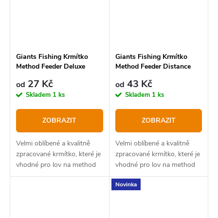
Giants Fishing Krmítko
Giants Fishing Krmítko
Method Feeder Deluxe
Method Feeder Distance
27 Kč
43 Kč
od
od
Skladem
1 ks
Skladem
1 ks
ZOBRAZIT
ZOBRAZIT
Velmi oblíbené a kvalitně
Velmi oblíbené a kvalitně
zpracované krmítko, které je
zpracované krmítko, které je
vhodné pro lov na method
vhodné pro lov na method
feeder nebo lehkou
feeder nebo lehkou
Novinka
kaprařinu.
kaprařinu.