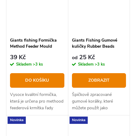
Giants fishing Formička
Giants Fishing Gumové
Method Feeder Mould
kuličky Rubber Beads
Distance
Transparent Green
39 Kč
25 Kč
od
Skladem
>3 ks
Skladem
>3 ks
DO KOŠÍKU
ZOBRAZIT
Vysoce kvalitní formička,
Špičkově zpracované
která je určena pro methood
gumové korálky, které
feederová krmítka řady
můžete použít jako
Distance v zátěžích 70 až 90
bezpečnou zarážku na
Novinka
Novinka
gramů.
montáž.