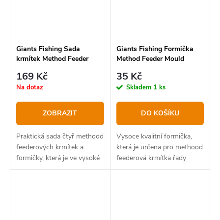
Giants Fishing Sada
Giants Fishing Formička
krmítek Method Feeder
Method Feeder Mould
Deluxe Set 4+1 (
Deluxe
169 Kč
35 Kč
30+40+50+60g )
Na dotaz
Skladem
1 ks
ZOBRAZIT
DO KOŠÍKU
Praktická sada čtyř methood
Vysoce kvalitní formička,
feederových krmítek a
která je určena pro methood
formičky, která je ve vysoké
feederová krmítka řady
kvalitě a balena v dárkovém
Deluxe v zátěžích 20 až 60
blistru.
gramů.