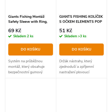
Giants Fishing Montáž
GIANTS FISHING KOLÍČEK
Safety Sleeve with Ring,
S OČKEM ELEMENTS POP
Clip a Swivel
UP PEGS 5MM, 10KS
69 Kč
51 Kč
Skladem
2 ks
Skladem
>3 ks
DO KOŠÍKU
DO KOŠÍKU
Systém na průběžnou
Držák nástrahy, který
montáž, který obsahuje
zjednoduší a zpříjemní
bezpečnostní gumový
nastražení plovoucí
převlek, kroužek na
nástrahy.
upevnění multi klipu a
kovový klip.