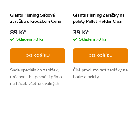
Giants Fishing Slídová
Giants Fishing Zarážky na
zarážka s kroužkem Cone
pelety Pellet Holder Clear
Ring Stop clear with Oval
89 Kč
39 Kč
Ring 4,5 mm
Skladem
>3 ks
Skladem
>3 ks
DO KOŠÍKU
DO KOŠÍKU
Sada speciálních zarážek,
Čiré prodlužovací zarážky na
určených k upevnění přímo
boilie a pelety.
na háček včetně oválných
kroužků.