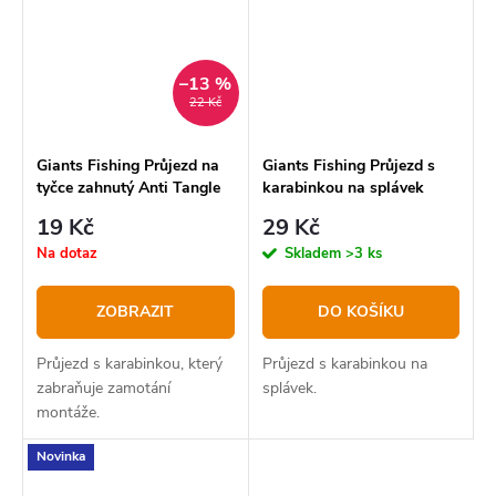
–13 %
22 Kč
Giants Fishing Průjezd na
Giants Fishing Průjezd s
tyčce zahnutý Anti Tangle
karabinkou na splávek
Sliding Float Attachment
19 Kč
29 Kč
Na dotaz
Skladem
>3 ks
ZOBRAZIT
DO KOŠÍKU
Průjezd s karabinkou, který
Průjezd s karabinkou na
zabraňuje zamotání
splávek.
montáže.
Novinka