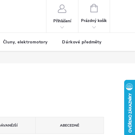
NÁKUPNÍ
KOŠÍK
Prázdný košík
Přihlášení
Čluny, elektromotory
Dárkové předměty
Dětské r
ÁVANĚJŠÍ
ABECEDNĚ