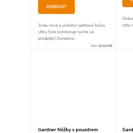
t
ZOBRAZIT
ů
Dokon
ryby 
Zcela nová a unikátní splétaná šnůra
Ultra Sink kombinuje rychle se
potápějící Dyneema -
flourocarbonový splétaný základ
Kód:
GUS25/B
obohacen tungstenovým
impregnovaným povrchem pro...
Gardner Nůžky s pouzdrem
Gard