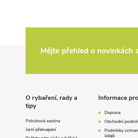
l
á
d
a
Z
Mějte přehled o novinkách
c
á
í
p
p
r
a
O rybaření, rady a
Informace pro
tipy
v
t
Doprava
k
Pstruhová sezóna
Obchodní podmí
í
Jarní překvapení
y
Podmínky ochran
údajů