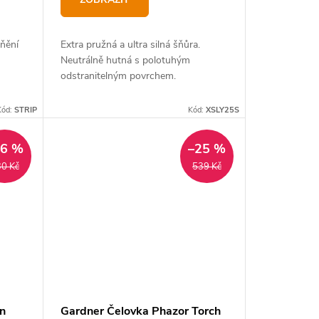
aňění
Extra pružná a ultra silná šňůra.
Neutrálně hutná s polotuhým
odstranitelným povrchem.
 a
Kód:
STRIP
Kód:
XSLY25S
16 %
–25 %
0 Kč
539 Kč
n
Gardner Čelovka Phazor Torch