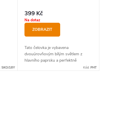
399 Kč
Na dotaz
ZOBRAZIT
Tato čelovka je vybavena
dvouúrovňovým bílým světlem z
hlavního paprsku a perfektně
vyváženým širokoúhlým červeným
:
SKO/18Y
Kód:
PHT
světlem.