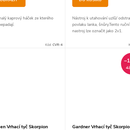
alý kaprový háček ze kterého
Nástroj k utahování uzlů/ odstr
nepadají.
povlaku lanka, šnůry.Tento ruční
nastroj lze označit jako 2v1.
Odstraňujě vrchní povlak šňůr a
zárověn utahuje uzly bez použití
Kód:
CVR-4
poškození...
–
43
en Vrhací tyč Skorpion
Gardner Vrhací tyč Skorpio