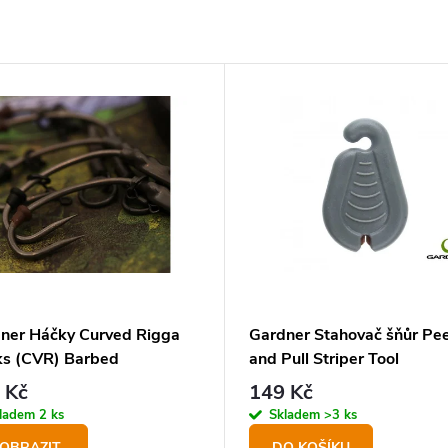
ner Háčky Curved Rigga
Gardner Stahovač šňůr Pee
s (CVR) Barbed
and Pull Striper Tool
 Kč
149 Kč
ladem
2 ks
Skladem
>3 ks
OBRAZIT
DO KOŠÍKU