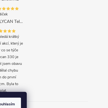
iček
Delphin Prut LYCAN TeleFEEDER + 3 špičky 3 m, 80 g
ledá krátký
í akcí, který je
 co se týče
ycan 330 je
ěl jsem obavu
dělal chybu
en do první
m. Byla to
olat.
ouhlasím