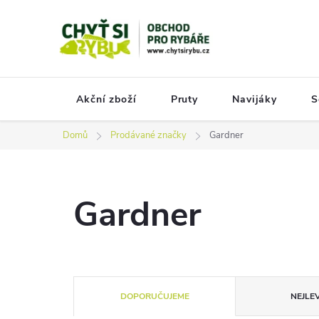
Přejít
na
obsah
Akční zboží
Pruty
Navijáky
S
Domů
Prodávané značky
Gardner
Gardner
Ř
DOPORUČUJEME
NEJLEV
a