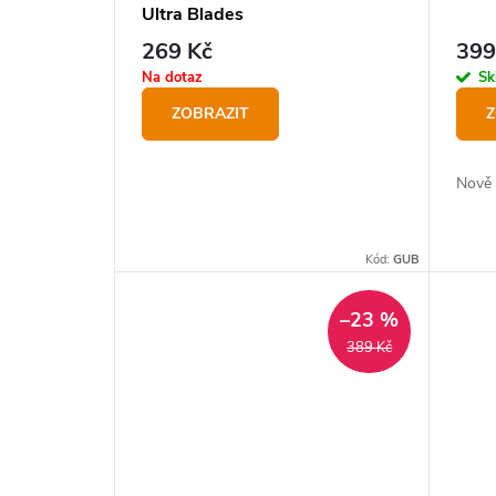
Ultra Blades
269 Kč
399
Na dotaz
Sk
ZOBRAZIT
Z
Nově 
Kód:
GUB
–23 %
389 Kč