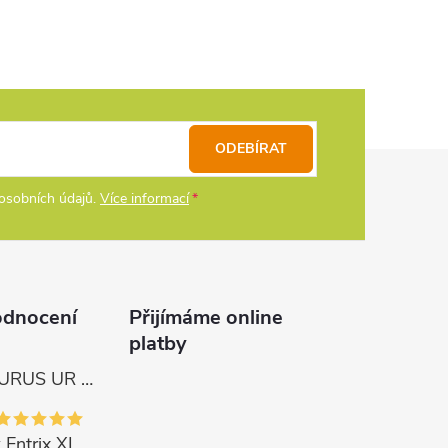
ODEBÍRAT
osobních údajů.
Více informací
odnocení
Přijímáme online
platby
Tica Naviják URUS UR 4000
 Entrix XL