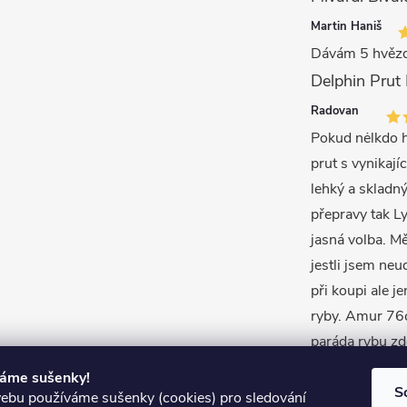
Martin Haniš
Dávám 5 hvězd
Radovan
Pokud nėlkdo h
prut s vynikajíc
lehký a skladný
přepravy tak L
jasná volba. M
jestli jsem neu
při koupi ale j
ryby. Amur 76c
paráda rybu zd
váme sušenky!
S
bu používáme sušenky (cookies) pro sledování