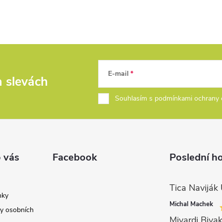
E-mail
a slevách
Souhlasím s podmínkami ochrany 
 vás
Facebook
Poslední h
nky
Michal Machek
y osobních
Mivardi Bivak