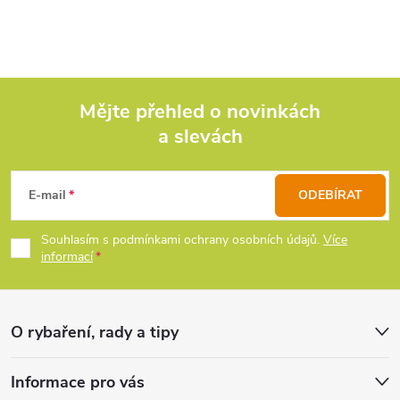
Mějte přehled o novinkách
a slevách
Z
á
E-mail
ODEBÍRAT
p
Souhlasím s podmínkami ochrany osobních údajů.
Více
informací
a
t
O rybaření, rady a tipy
í
Informace pro vás