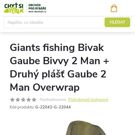
Přejít
NÁKUPNÍ
KOŠÍK
na
obsah
Camping
HLEDAT
Giants fishing Bivak
Gaube Bivvy 2 Man +
Druhý plášť Gaube 2
Man Overwrap
Neohodnoceno
Podrobnosti hodnocení
Kód produktu:
G-22043-G-22044