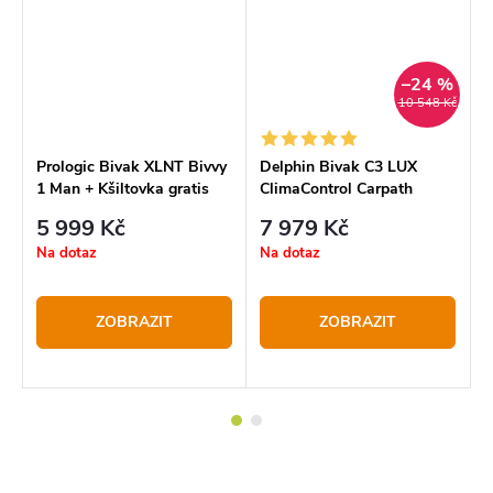
%
–24 %
č
10 548 Kč
Prologic Bivak XLNT Bivvy
Delphin Bivak C3 LUX
G
1 Man + Kšiltovka gratis
ClimaControl Carpath
B
5 999 Kč
7 979 Kč
M
3
Na dotaz
Na dotaz
c
N
ZOBRAZIT
ZOBRAZIT