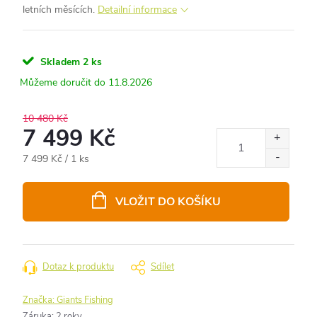
letních měsících.
Detailní informace
Skladem
2 ks
11.8.2026
10 480 Kč
7 499 Kč
Měrná
7 499 Kč / 1 ks
cena:
VLOŽIT DO KOŠÍKU
Dotaz k produktu
Sdílet
Značka:
Giants Fishing
Záruka
:
2 roky