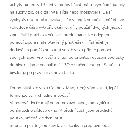
úchyty na pruty. Přední vchodová část má tři výměnné panely
na suchý zip, celo zakrytá, slída nebo moskytiéra. Další
vychytávkou tohoto bivaku je, že v nepřízni počasí můžete ve
vchodové části vytvořit okénko, díky použití dvojitých jezdců
zipu. Další praktická věc, celí přední panel lze odepnout
pomocí zipu a máte otevřený přístřešek. Přístřešek je
dodáván s podlážkou, která se k bivaku připne pomocí
suchých zipů. Pro lepší a snadnou orientaci osazení podlážky
do bivaku, jsme nechali našít 3D označení vstupu. Součástí
bivaku je přepravní nylonová taška.
Druhý plášť k bivaku Gaube 2 Man, který Vám zajistí, lepší
termo izolaci v chladném počasí.
Vchodové dveře mají nepromokavý panel, moskytiéru a
odnímatelné slídové okno. V přední části jsou praktická
poutka, určená k držení prutu.
Součástí pláště jsou zavrtávací kolíky a přepravní obal.