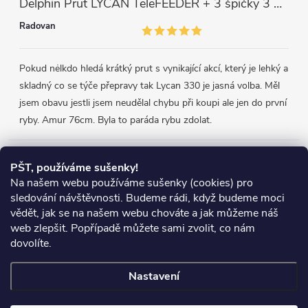
Delphin Prut LYCAN TeleFEEDER + 3 špičky 3 m, 80 g
Radovan
Pokud nėlkdo hledá krátký prut s vynikající akcí, který je lehký a
skladný co se týče přepravy tak Lycan 330 je jasná volba. Měl
jsem obavu jestli jsem neudělal chybu při koupi ale jen do první
ryby. Amur 76cm. Byla to paráda rybu zdolat.
Přijímáme online platby
PŠT, používáme sušenky!
Na našem webu používáme sušenky (cookies) pro
sledování návštěvnosti. Budeme rádi, když budeme moci
vědět, jak se na našem webu chováte a jak můžeme náš
web zlepšit. Popřípadě můžete sami zvolit, co nám
Heureka.cz
Obchodní podmínky
Reklamace
dovolíte.
Podmínky ochrany osobních údajů
Zboží.cz
Doprava
Nastavení
Copyright 2026
Chyť si rybu
. Všechna práva vyhrazena.