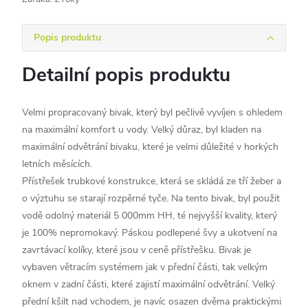
Popis produktu
Detailní popis produktu
Velmi propracovaný bivak, který byl pečlivě vyvíjen s ohledem
na maximální komfort u vody. Velký důraz, byl kladen na
maximální odvětrání bivaku, které je velmi důležité v horkých
letních měsících.
Přístřešek trubkové konstrukce, která se skládá ze tří žeber a
o výztuhu se starají rozpěrné tyče. Na tento bivak, byl použit
vodě odolný materiál 5 000mm HH, té nejvyšší kvality, který
je 100% nepromokavý. Páskou podlepené švy a ukotvení na
zavrtávací kolíky, které jsou v ceně přístřešku. Bivak je
vybaven větracím systémem jak v přední části, tak velkým
oknem v zadní části, které zajistí maximální odvětrání. Velký
přední kšilt nad vchodem, je navíc osazen dvěma praktickými