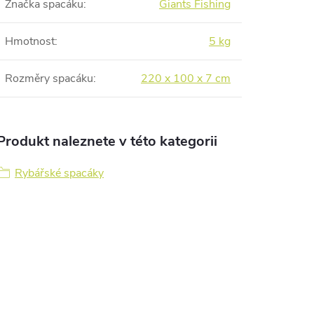
Značka spacáku
:
Giants Fishing
Hmotnost
:
5 kg
Rozměry spacáku
:
220 x 100 x 7 cm
Produkt naleznete v této kategorii
Rybářské spacáky