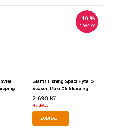
–10 %
2 990 Kč
 pytel
Giants Fishing Spací Pytel 5
Mivardi Sp
leeping
Season Maxi XS Sleeping
Bag
2 690 Kč
1 529 K
Na dotaz
Skladem
ZOBRAZIT
DO KOŠ