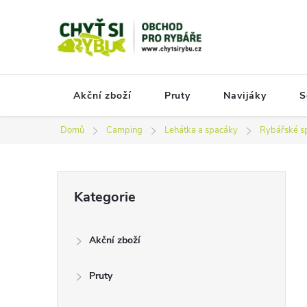
Přejít
na
obsah
Akční zboží
Pruty
Navijáky
S
Domů
Camping
Lehátka a spacáky
Rybářské s
P
Přeskočit
Kategorie
kategorie
o
s
Akční zboží
t
r
Pruty
a