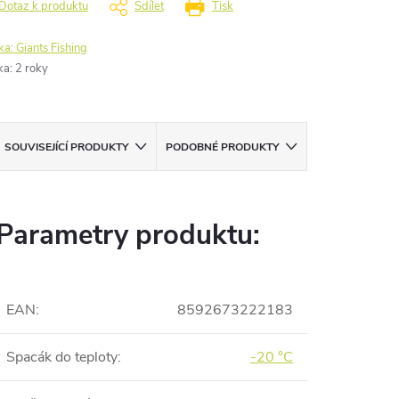
Dotaz k produktu
Sdílet
Tisk
ka:
Giants Fishing
ka
:
2 roky
SOUVISEJÍCÍ PRODUKTY
PODOBNÉ PRODUKTY
Parametry produktu:
EAN
:
8592673222183
Spacák do teploty
:
-20 °C