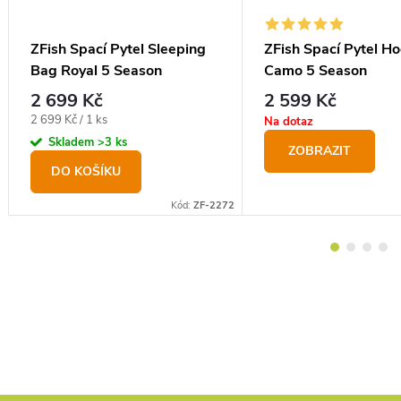
ZFish Spací Pytel Sleeping
ZFish Spací Pytel H
Bag Royal 5 Season
Camo 5 Season
2 699 Kč
2 599 Kč
Měrná
2 699 Kč / 1 ks
Na dotaz
cena:
Skladem
>3 ks
ZOBRAZIT
DO KOŠÍKU
S
Kód:
ZF-2272