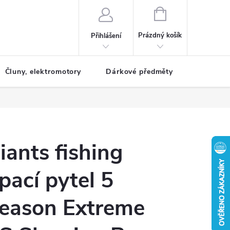
NÁKUPNÍ
KOŠÍK
Prázdný košík
Přihlášení
Čluny, elektromotory
Dárkové předměty
Dětské r
iants fishing
pací pytel 5
eason Extreme