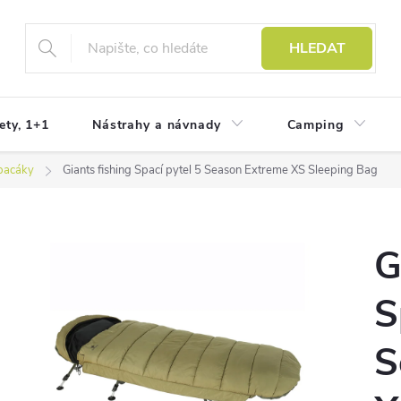
HLEDAT
ety, 1+1
Nástrahy a návnady
Camping
pacáky
Giants fishing Spací pytel 5 Season Extreme XS Sleeping Bag
G
S
S