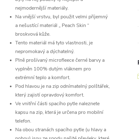
nejmodernější materiály.
Na vnější vrstvu, byl použit velmi příjemný
a nešustící materiál „ Peach Skin “
broskvová kůže.
Tento materiál má tyto vlastnosti, je
nepromokavý a dýchatelný.
Plně prošívaný microfleece černé barvy a
vyplněn 100% dutým vláknem pro
extrémní teplo a komfort.
Pod hlavou je na zip odnímatelný polštářek,
který zajistí opravdový komfort.
Ve vnitřní části spacího pytle naleznete
kapsu na zip, která je určena pro mobilní
telefon.
Na obou stranách spacího pytle (u hlavy a
nohou) jsou ze spodu našité převleky, které