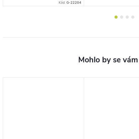
A
Kód:
G-22204