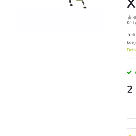
X
Kód 
Třet
kde 
Deta
2
Měr
cena