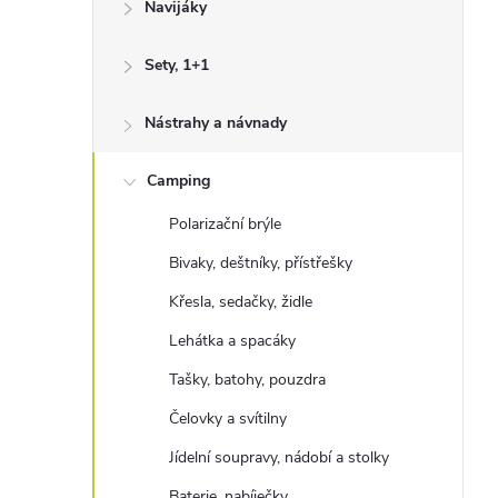
Navijáky
n
n
Sety, 1+1
í
Nástrahy a návnady
p
a
Camping
n
Polarizační brýle
e
Bivaky, deštníky, přístřešky
l
Křesla, sedačky, židle
Lehátka a spacáky
Tašky, batohy, pouzdra
Čelovky a svítilny
Jídelní soupravy, nádobí a stolky
Baterie, nabíječky