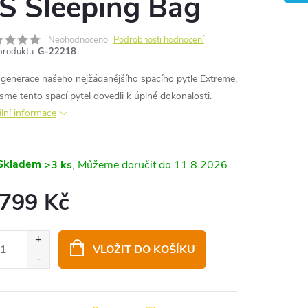
S Sleeping Bag
Neohodnoceno
Podrobnosti hodnocení
produktu:
G-22218
í generace našeho nejžádanějšího spacího pytle Extreme,
jsme tento spací pytel dovedli k úplné dokonalosti.
ilní informace
Skladem
>3 ks
11.8.2026
 799 Kč
ná
:
VLOŽIT DO KOŠÍKU