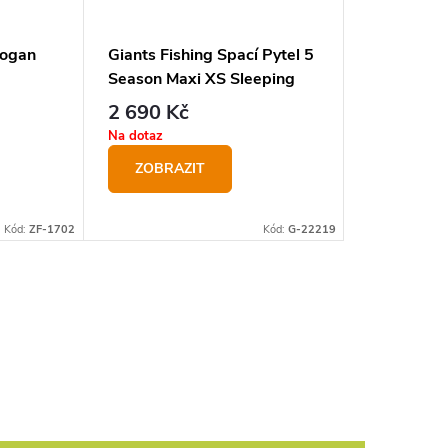
oogan
Giants Fishing Spací Pytel 5
Suretti Sp
Season Maxi XS Sleeping
Bag
2 690 Kč
999 Kč
Na dotaz
Na dotaz
ZOBRAZIT
ZOBRA
Kód:
ZF-1702
Kód:
G-22219