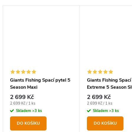
Giants Fishing Spací pytel 5
Giants Fishing Spací
Season Maxi
Extreme 5 Season S
Bag
2 699 Kč
2 699 Kč
Měrná
Měrná
2 699 Kč / 1 ks
2 699 Kč / 1 ks
cena:
cena:
Skladem
>3 ks
Skladem
>3 ks
DO KOŠÍKU
DO KOŠÍKU