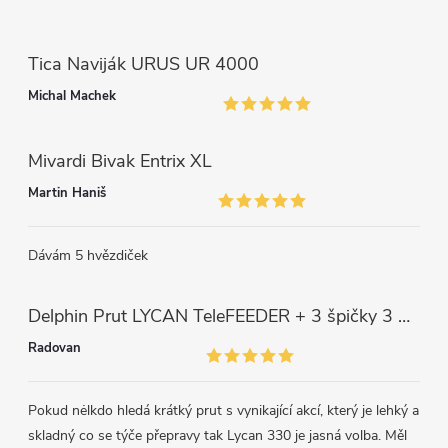
i
s
Tica Naviják URUS UR 4000
u
Michal Machek
Mivardi Bivak Entrix XL
Martin Haniš
Dávám 5 hvězdiček
Delphin Prut LYCAN TeleFEEDER + 3 špičky 3 m, 80 g
Radovan
Pokud nėlkdo hledá krátký prut s vynikající akcí, který je lehký a
skladný co se týče přepravy tak Lycan 330 je jasná volba. Měl