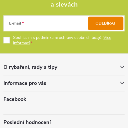
a slevách
Z
a
c
á
E-mail
ODEBÍRAT
í
p
Souhlasím s podmínkami ochrany osobních údajů.
Více
p
informací
a
r
t
v
O rybaření, rady a tipy
k
í
Informace pro vás
y
v
Facebook
ý
p
Poslední hodnocení