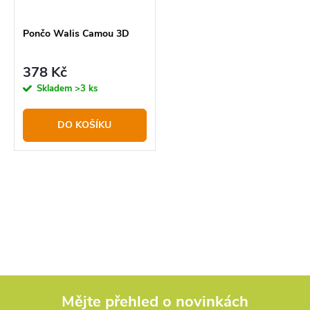
r
p
o
r
Pončo Walis Camou 3D
d
o
378 Kč
u
d
Skladem
>3 ks
k
u
t
k
DO KOŠÍKU
ů
t
ů
O
v
l
á
d
Mějte přehled o novinkách