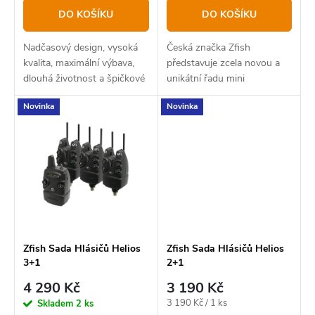
t
k
DO KOŠÍKU
DO KOŠÍKU
ů
t
Nadčasový design, vysoká
Česká značka Zfish
ů
kvalita, maximální výbava,
představuje zcela novou a
dlouhá životnost a špičkové
unikátní řadu mini
zpracování. To je základní
signalizátorů záběru pod
Novinka
Novinka
charakteristika modelu
názvem Merkur. Hlásiče jsou
hlásičů Prime od české
velice jednoduché na
značky Zfish. U hlásičů...
ovládání, lze u nich
regulovat...
Zfish Sada Hlásičů Helios
Zfish Sada Hlásičů Helios
3+1
2+1
4 290 Kč
3 190 Kč
Měrná
3 190 Kč / 1 ks
Skladem
2 ks