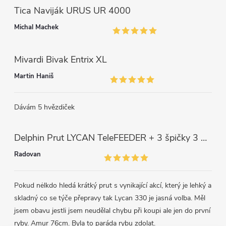
s
Tica Naviják URUS UR 4000
u
Michal Machek
Mivardi Bivak Entrix XL
Martin Haniš
Dávám 5 hvězdiček
Delphin Prut LYCAN TeleFEEDER + 3 špičky 3 m, 80 g
Radovan
Pokud nėlkdo hledá krátký prut s vynikající akcí, který je lehký a
skladný co se týče přepravy tak Lycan 330 je jasná volba. Měl
jsem obavu jestli jsem neudělal chybu při koupi ale jen do první
ryby. Amur 76cm. Byla to paráda rybu zdolat.