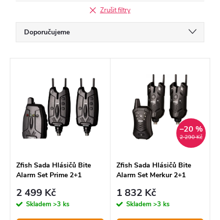
Zrušit filtry
Ř
Doporučujeme
a
Nejlevnější
z
V
Nejdražší
e
ý
Nejprodávanější
n
p
í
Abecedně
i
p
–20 %
s
2 290 Kč
r
p
o
r
Zfish Sada Hlásičů Bite
Zfish Sada Hlásičů Bite
Alarm Set Prime 2+1
Alarm Set Merkur 2+1
d
o
2 499 Kč
1 832 Kč
u
d
Skladem
>3 ks
Skladem
>3 ks
k
u