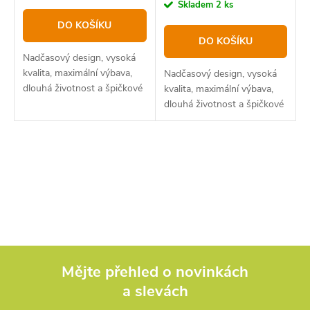
cena:
Skladem
2 ks
DO KOŠÍKU
DO KOŠÍKU
Nadčasový design, vysoká
kvalita, maximální výbava,
Nadčasový design, vysoká
dlouhá životnost a špičkové
kvalita, maximální výbava,
zpracování. To je základní
dlouhá životnost a špičkové
charakteristika modelu
zpracování. To je základní
Helios, nejvyšší řady hlásičů
charakteristika modelu
od české značky...
Helios, nejvyšší řady hlásičů
O
od české značky...
v
l
á
d
Mějte přehled o novinkách
a slevách
Z
a