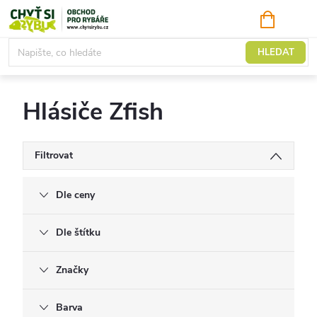
Přejít
NÁKUPNÍ
KOŠÍK
na
obsah
Hlásiče záběru
HLEDAT
Hlásiče Zfish
Filtrovat
Dle ceny
Dle štítku
Značky
Barva