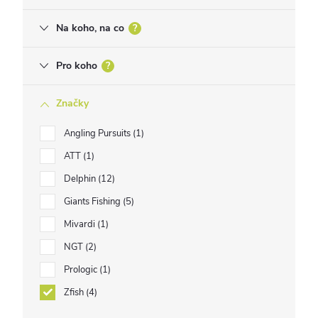
Na koho, na co
?
Pro koho
?
Značky
Angling Pursuits
1
ATT
1
Delphin
12
Giants Fishing
5
Mivardi
1
NGT
2
Prologic
1
Zfish
4