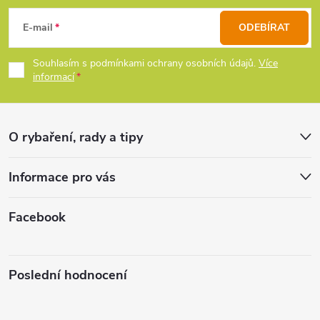
c
á
E-mail
ODEBÍRAT
í
p
Souhlasím s podmínkami ochrany osobních údajů.
Více
p
informací
a
r
t
v
O rybaření, rady a tipy
k
í
Informace pro vás
y
v
Facebook
ý
p
Poslední hodnocení
i