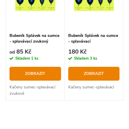
í
Abecedně
i
p
s
r
p
o
r
Bubeník Splávek na sumce
Bubeník Splávek na sumce
- splavávací zvukový
- splavávací
d
o
85 Kč
180 Kč
u
od
d
Skladem
1 ks
Skladem
3 ks
k
u
t
k
ZOBRAZIT
ZOBRAZIT
ů
t
Kačeny sumec-splavávací
Kačeny sumec-splavávací
ů
zvukové
O
v