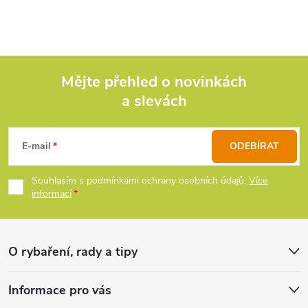
l
á
d
Mějte přehled o novinkách
a slevách
Z
a
c
á
E-mail
ODEBÍRAT
í
p
Souhlasím s podmínkami ochrany osobních údajů.
Více
p
informací
a
r
t
v
O rybaření, rady a tipy
k
í
Informace pro vás
y