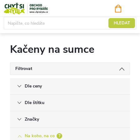
Přejít
NÁKUPNÍ
KOŠÍK
na
obsah
Kačeny
HLEDAT
Kačeny na sumce
Filtrovat
Dle ceny
Dle štítku
Značky
Na koho, na co
?