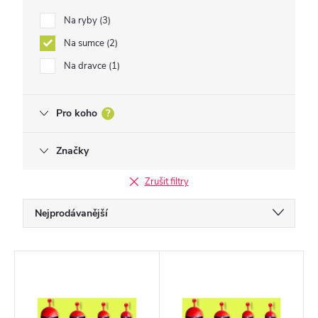
Na ryby
3
Na sumce
2
Na dravce
1
Pro koho
?
Značky
Zrušit filtry
Ř
Nejprodávanější
a
Doporučujeme
z
V
Nejlevnější
e
ý
Nejdražší
n
p