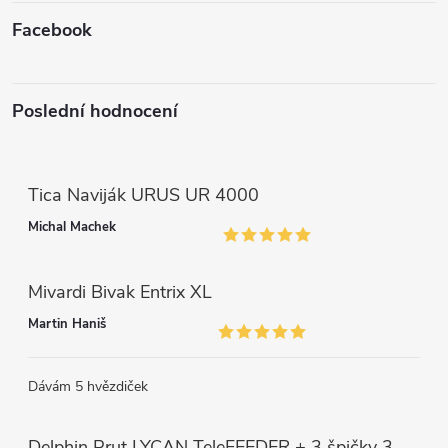
v
Facebook
ý
p
Poslední hodnocení
i
s
Tica Naviják URUS UR 4000
u
Michal Machek
Mivardi Bivak Entrix XL
Martin Haniš
Dávám 5 hvězdiček
Delphin Prut LYCAN TeleFEEDER + 3 špičky 3 m, 80 g