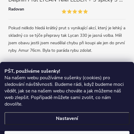
Radovan
Pokud nėlkdo hledá krátký prut s vynikající akcí, který je lehký a
skladný co se týče přepravy tak Lycan 330 je jasná volba. Měl
jsem obavu jestli jsem neudělal chybu při koupi ale jen do první
ryby. Amur 76cm. Byla to paráda rybu zdolat.
Přijímáme online platby
PŠT, používáme sušenky!
Na našem webu používáme sušenky (cookies) pro
sledování návštěvnosti. Budeme rádi, když budeme moci
vědět, jak se na našem webu chováte a jak můžeme náš
web zlepšit. Popřípadě můžete sami zvolit, co nám
Heureka.cz
Obchodní podmínky
Reklamace
dovolíte.
Podmínky ochrany osobních údajů
Zboží.cz
Doprava
Nastavení
Copyright 2026
Chyť si rybu
. Všechna práva vyhrazena.