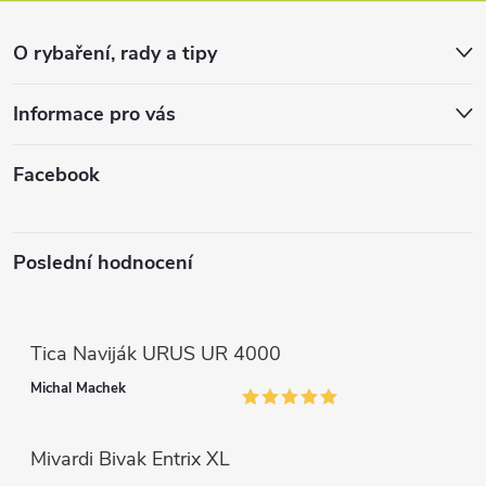
r
t
v
O rybaření, rady a tipy
k
í
Informace pro vás
y
v
Facebook
ý
p
Poslední hodnocení
i
s
Tica Naviják URUS UR 4000
u
Michal Machek
Mivardi Bivak Entrix XL