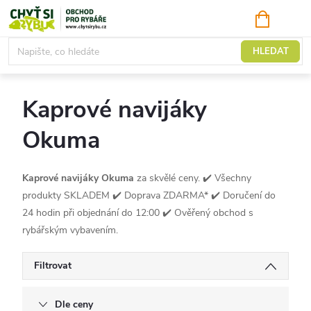
Přejít
NÁKUPNÍ
KOŠÍK
na
obsah
Kaprové navijáky
HLEDAT
Kaprové navijáky
Okuma
Kaprové navijáky Okuma
za skvělé ceny. ✔️ Všechny
produkty SKLADEM ✔️ Doprava ZDARMA* ✔️ Doručení do
24 hodin při objednání do 12:00 ✔️ Ověřený obchod s
rybářským vybavením.
Filtrovat
Dle ceny