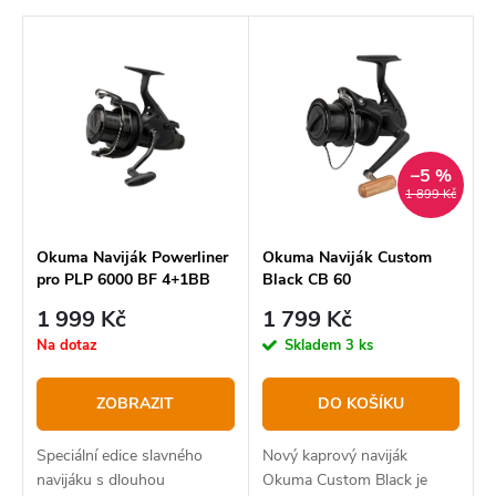
Nejlevnější
z
V
Nejdražší
e
ý
Nejprodávanější
n
p
í
Abecedně
i
p
–5 %
s
1 899 Kč
r
p
o
r
Okuma Naviják Powerliner
Okuma Naviják Custom
pro PLP 6000 BF 4+1BB
Black CB 60
d
o
1 999 Kč
1 799 Kč
u
d
Na dotaz
Skladem
3 ks
k
u
t
k
ZOBRAZIT
DO KOŠÍKU
ů
t
Speciální edice slavného
Nový kaprový naviják
ů
navijáku s dlouhou
Okuma Custom Black je