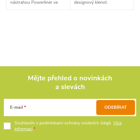
nástrahou Powerliner ve
designový klenot.
velmi trendy kosmetice
„Custom Black“ ve Velké
Británii.
O
v
l
á
d
Mějte přehled o novinkách
a slevách
Z
a
c
á
E-mail
ODEBÍRAT
í
p
Souhlasím s podmínkami ochrany osobních údajů.
Více
p
informací
a