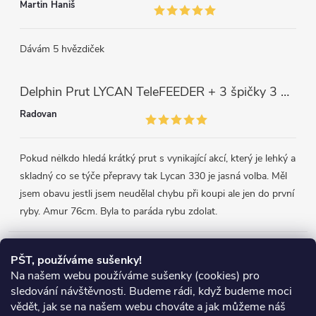
Martin Haniš
Dávám 5 hvězdiček
Delphin Prut LYCAN TeleFEEDER + 3 špičky 3 m, 80 g
Radovan
Pokud nėlkdo hledá krátký prut s vynikající akcí, který je lehký a
skladný co se týče přepravy tak Lycan 330 je jasná volba. Měl
jsem obavu jestli jsem neudělal chybu při koupi ale jen do první
ryby. Amur 76cm. Byla to paráda rybu zdolat.
Přijímáme online platby
PŠT, používáme sušenky!
Na našem webu používáme sušenky (cookies) pro
sledování návštěvnosti. Budeme rádi, když budeme moci
vědět, jak se na našem webu chováte a jak můžeme náš