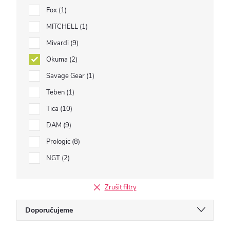
Fox
1
MITCHELL
1
Mivardi
9
Okuma
2
Savage Gear
1
Teben
1
Tica
10
DAM
9
Prologic
8
NGT
2
Zrušit filtry
Ř
Doporučujeme
a