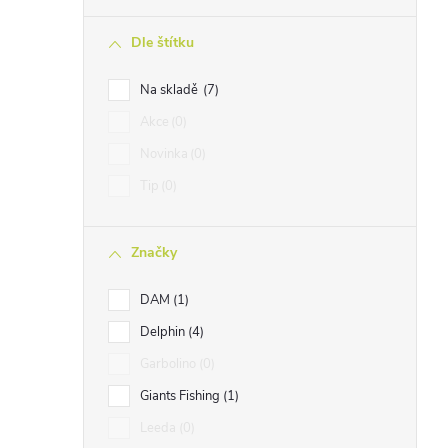
n
Dle štítku
n
í
Na skladě
7
p
Akce
0
a
Novinka
0
n
Tip
0
e
l
Značky
DAM
1
Delphin
4
Garbolino
0
Giants Fishing
1
Leeda
0