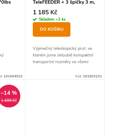
0lbs
TeleFEEDER + 3 špičky 3 m,
80 g
1 185 Kč
Skladem
>3 ks
DO KOŠÍKU
Výjimečný teleskopický prut, ve
ký
kterém jsme skloubili kompaktní
m
transportní rozměry se všemi
požadavky kvalitního feederového
prutu. Přesně tyto parametry v
d:
101004531
Kód:
101003231
sobě nese LYCAN...
–14 %
1 499 Kč