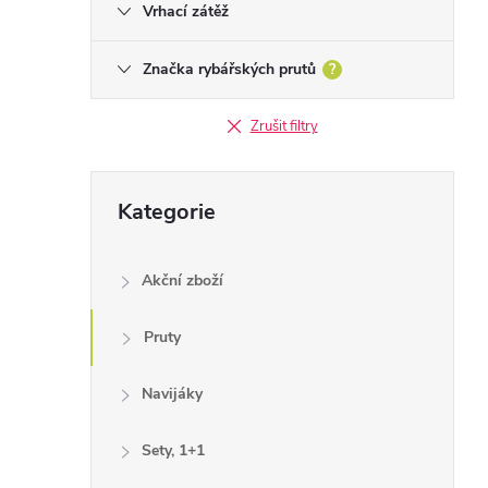
Vrhací zátěž
Značka rybářských prutů
?
Zrušit filtry
Přeskočit
Kategorie
kategorie
Akční zboží
Pruty
Navijáky
Sety, 1+1