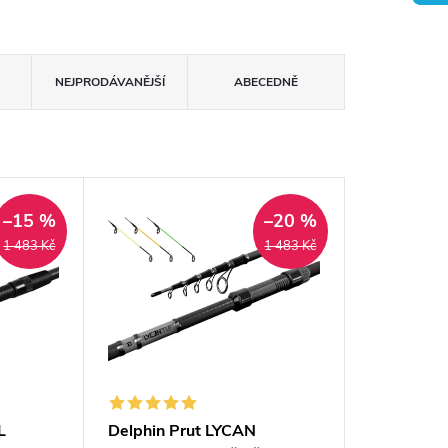
NEJPRODÁVANĚJŠÍ
ABECEDNĚ
–15 %
–20 %
1 483 Kč
1 483 Kč
L
Delphin Prut LYCAN