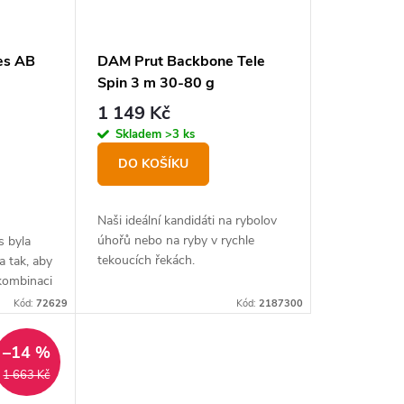
ies AB
DAM Prut Backbone Tele
Spin 3 m 30-80 g
1 149 Kč
Skladem
>3 ks
DO KOŠÍKU
Naši ideální kandidáti na rybolov
úhořů nebo na ryby v rychle
s byla
tekoucích řekách.
a tak, aby
 kombinaci
Kód:
72629
Kód:
2187300
–14 %
1 663 Kč