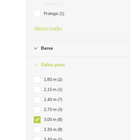
Mivardi
0
Prologic
1
Všechny značky
Barva
Délka prutu
1,80 m
2
2,10 m
1
2,40 m
7
2,70 m
3
3,00 m
8
3,30 m
8
3,40 m
1