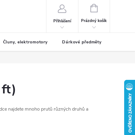
NÁKUPNÍ
KOŠÍK
Prázdný košík
Přihlášení
Čluny, elektromotory
Dárkové předměty
Dětské r
ft)
bídce najdete mnoho prutů různých druhů a