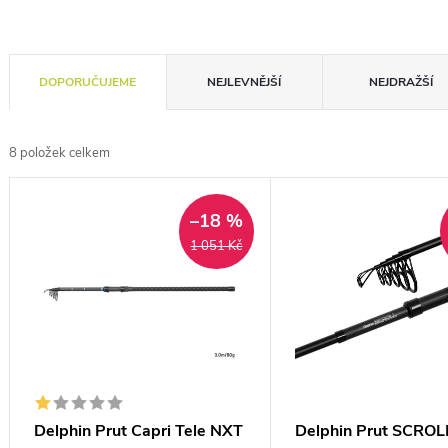
Ř
DOPORUČUJEME
NEJLEVNĚJŠÍ
NEJDRAŽŠÍ
a
z
8
položek celkem
e
V
n
ý
–18 %
í
1 051 Kč
p
p
i
r
s
o
p
d
r
u
o
Delphin Prut Capri Tele NXT
Delphin Prut SCROL
k