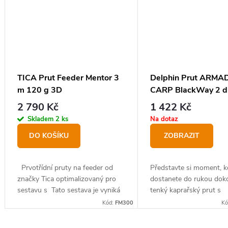
TICA Prut Feeder Mentor 3
Delphin Prut ARMA
m 120 g 3D
CARP BlackWay 2 dí
2,5lbs
2 790 Kč
1 422 Kč
Skladem
2 ks
Na dotaz
DO KOŠÍKU
ZOBRAZIT
Prvotřídní pruty na feeder od
Představte si moment, k
značky Tica optimalizovaný pro
dostanete do rukou dok
sestavu s Tato sestava je vyniká
tenký kaprařský prut s
nejen vysokým výkonem, ale i
bezkonkurenční akcí, v
Kód:
FM300
Kó
samotným designem navijáku i
elegantním dizajnem a c
prutu.