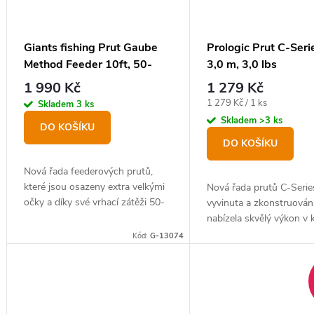
Giants fishing Prut Gaube
Prologic Prut C-Ser
Method Feeder 10ft, 50-
3,0 m, 3,0 lbs
150g
1 990 Kč
1 279 Kč
Měrná
1 279 Kč / 1 ks
Skladem
3 ks
cena:
Skladem
>3 ks
DO KOŠÍKU
DO KOŠÍKU
Nová řada feederových prutů,
které jsou osazeny extra velkými
Nová řada prutů C-Serie
očky a díky své vrhací zátěži 50-
vyvinuta a zkonstruován
150 g, je vhodný na lov kaprů s
nabízela skvělý výkon v
většími krmítky.
se stylem a vlastnostmi.
Kód:
G-13074