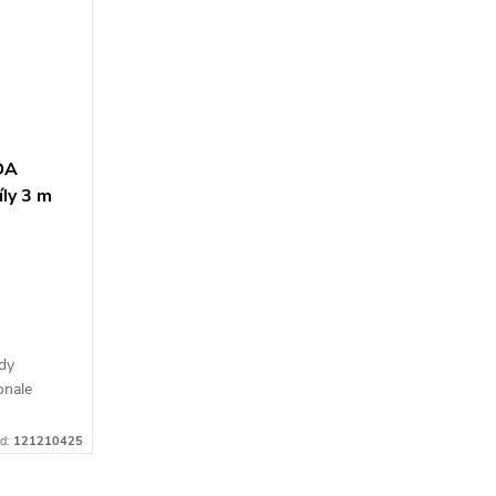
DA
ly 3 m
dy
onale
yváženým
d:
121210425
enovkou.