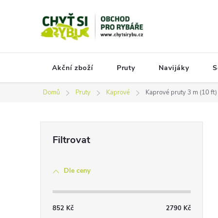
Přejít
na
obsah
Akční zboží
Pruty
Navijáky
S
Domů
Pruty
Kaprové
Kaprové pruty 3 m (10 ft)
P
o
s
Dle ceny
t
r
a
852
Kč
2790
Kč