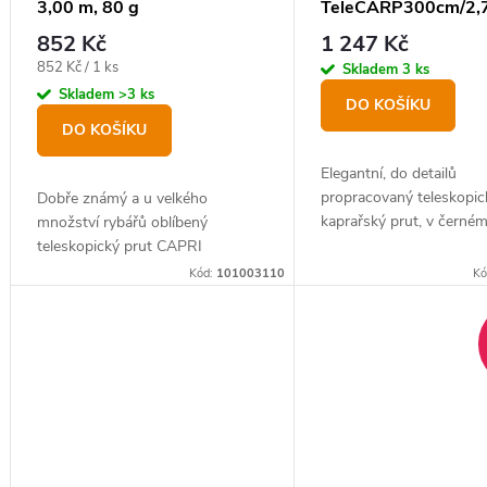
3,00 m, 80 g
TeleCARP300cm/2,7
d
t
852 Kč
1 247 Kč
u
ů
Měrná
852 Kč / 1 ks
Skladem
3 ks
k
cena:
Skladem
>3 ks
DO KOŠÍKU
t
DO KOŠÍKU
ů
Elegantní, do detailů
propracovaný teleskopic
Dobře známý a u velkého
kaprařský prut, v černé
množství rybářů oblíbený
provedení.
teleskopický prut CAPRI
tentokrát přinášíme s několika
Kód:
101003110
Kó
vylepšeními a designovými
úpravami pod názvem CAPRI Tele
NXT.