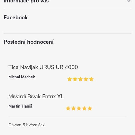
Informace pro vás
y
v
Facebook
ý
p
Poslední hodnocení
i
s
Tica Naviják URUS UR 4000
u
Michal Machek
Mivardi Bivak Entrix XL
Martin Haniš
Dávám 5 hvězdiček