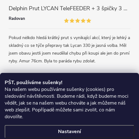
Delphin Prut LYCAN TeleFEEDER + 3 špičky 3 m, 80 g
Radovan
Pokud nėlkdo hledá krátký prut s vynikající akcí, který je lehký a
skladný co se týče přepravy tak Lycan 330 je jasná volba. Měl
jsem obavu jestli jsem neudělal chybu při koupi ale jen do první
ryby. Amur 76cm. Byla to paráda rybu zdolat.
Přijímáme online platby
PŠT, používáme sušenky!
Na našem webu používáme sušenky (cookies) pro
sledování návštěvnosti. Budeme rádi, když budeme moci
vědět, jak se na našem webu chováte a jak můžeme náš
web zlepšit. Popřípadě můžete sami zvolit, co nám
Heureka.cz
Obchodní podmínky
Reklamace
dovolíte.
Podmínky ochrany osobních údajů
Zboží.cz
Doprava
Nastavení