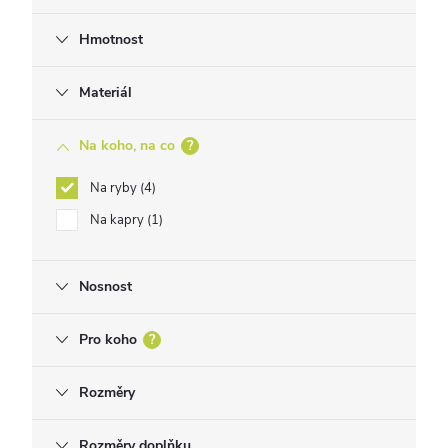
Hmotnost
Materiál
Na koho, na co
?
Na ryby
4
Na kapry
1
Nosnost
Pro koho
?
Rozměry
Rozměry doplňku