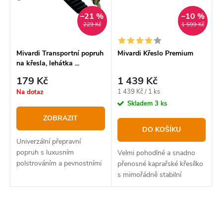
–21 %
–10 %
229 Kč
1 599 Kč
Mivardi Transportní popruh
Mivardi Křeslo Premium
na křesla, lehátka ...
179 Kč
1 439 Kč
Měrná
1 439 Kč / 1 ks
Na dotaz
cena:
Skladem
3 ks
ZOBRAZIT
DO KOŠÍKU
Univerzální přepravní
popruh s luxusním
Velmi pohodlné a snadno
polstrováním a pevnostními
přenosné kaprařské křesílko
přezkami.
s mimořádně stabilní
konstrukcí se čtyřmi
teleskopickými nohami.
O