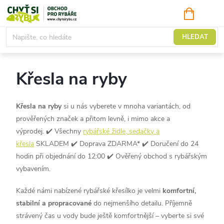
Přejít
NÁKUPNÍ
KOŠÍK
na
obsah
Křesla, sedačky, židle
HLEDAT
Křesla na ryby
Křesla na ryby
si u nás vyberete v mnoha variantách, od
prověřených značek a přitom levně, i mimo akce a
výprodej.
✔️
Všechny
rybářské židle, sedačky a
křesla
SKLADEM ✔️ Doprava ZDARMA* ✔️ Doručení do 24
hodin při objednání do 12:00 ✔️ Ověřený obchod s rybářským
vybavením.
Každé námi nabízené rybářské křesílko je
velmi
komfortní,
stabilní a propracované
do nejmenšího detailu. Příjemně
strávený čas u vody bude ještě komfortnější – vyberte si své