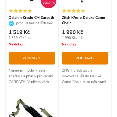
s
2 217 Kč
r
p
o
r
Delphin Křeslo CM Carpath
Zfish Křeslo Deluxe Camo
Chair
d
produkt bez dalších slev
o
1 519 Kč
1 990 Kč
u
d
Měrná
Měrná
1 519 Kč / 1 ks
1 990 Kč / 1 ks
k
u
cena:
cena:
Na dotaz
Na dotaz
t
k
ZOBRAZIT
ZOBRAZIT
ů
t
ů
Nejmenší model křesla
ZFISH představuje
značky Delphin v provedení
inovované křeslo Deluxe
CARPATH. V ničem však
Camo Chair. Je to náš starý
nezaostává za svými většími
známý bestseller v novém
bratry. Delphin CM je velmi
kabátě.
komfortní, stabilní a
propracované křeslo do...