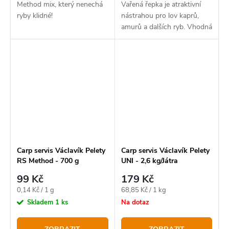
Method mix, který nenechá
Vařená řepka je atraktivní
ryby klidné!
nástrahou pro lov kaprů,
amurů a dalších ryb. Vhodná
je pro použití do vnadících
směsí a method mixů.
Carp servis Václavík Pelety
Carp servis Václavík Pelety
RS Method - 700 g
UNI - 2,6 kg/Játra
99 Kč
179 Kč
Měrná
Měrná
0,14 Kč / 1 g
68,85 Kč / 1 kg
cena:
cena:
Skladem
1 ks
Na dotaz