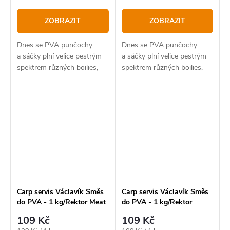
ZOBRAZIT
ZOBRAZIT
Dnes se PVA punčochy
Dnes se PVA punčochy
a sáčky plní velice pestrým
a sáčky plní velice pestrým
spektrem různých boilies,
spektrem různých boilies,
pelet a všemožných dalších
pelet a všemožných dalších
věcí. Je to ohromě úspěšný
věcí.
trend, který přináší při
použití...
Carp servis Václavík Směs
Carp servis Václavík Směs
do PVA - 1 kg/Rektor Meat
do PVA - 1 kg/Rektor
Sweet
109 Kč
109 Kč