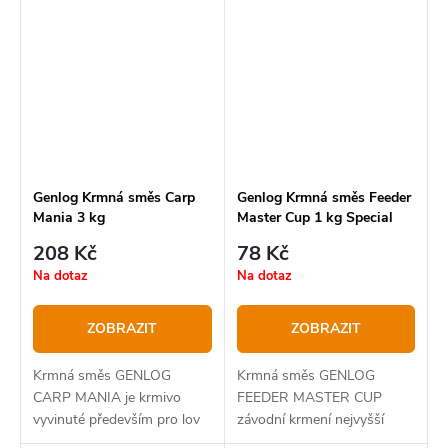
Genlog Krmná směs Carp
Genlog Krmná směs Feeder
Mania 3 kg
Master Cup 1 kg Special
Bream SportLine
208 Kč
78 Kč
Na dotaz
Na dotaz
ZOBRAZIT
ZOBRAZIT
Krmná směs GENLOG
Krmná směs GENLOG
CARP MANIA je krmivo
FEEDER MASTER CUP
vyvinuté především pro lov
závodní krmení nejvyšší
kaprů.
kvality.