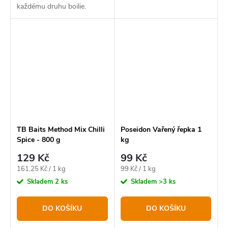
každému druhu boilie.
TB Baits Method Mix Chilli
Poseidon Vařený řepka 1
Spice - 800 g
kg
129 Kč
99 Kč
Měrná
Měrná
161,25 Kč / 1 kg
99 Kč / 1 kg
cena:
cena:
Skladem
2 ks
Skladem
>3 ks
DO KOŠÍKU
DO KOŠÍKU