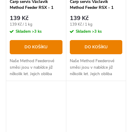
Carp servis Václavík
Carp servis Václavík
Method Feeder RSX - 1
Method Feeder RSX - 1
kg/Satan
kg/Jahoda-Mango-Chilli
139 Kč
139 Kč
Měrná
Měrná
139 Kč / 1 kg
139 Kč / 1 kg
cena:
cena:
Skladem
>3 ks
Skladem
>3 ks
DO KOŠÍKU
DO KOŠÍKU
Naše Method Feederové
Naše Method Feederové
směsi jsou v nabídce již
směsi jsou v nabídce již
několik let. Jejich obliba
několik let. Jejich obliba
stoupá překvapivým
stoupá překvapivým
způsobem a přesně toto byl
způsobem a přesně toto byl
důvod k postavení nové,
důvod k postavení nové,
modernější a především
modernější a především
výkonnější...
výkonnější...