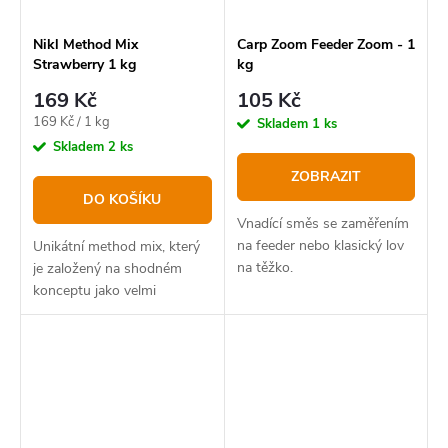
Nikl Method Mix
Carp Zoom Feeder Zoom - 1
Strawberry 1 kg
kg
169 Kč
105 Kč
Měrná
169 Kč / 1 kg
Skladem
1 ks
cena:
Skladem
2 ks
ZOBRAZIT
DO KOŠÍKU
Vnadící směs se zaměřením
na feeder nebo klasický lov
Unikátní method mix, který
na těžko.
je založený na shodném
konceptu jako velmi
úspěšné boilies Strawberry.