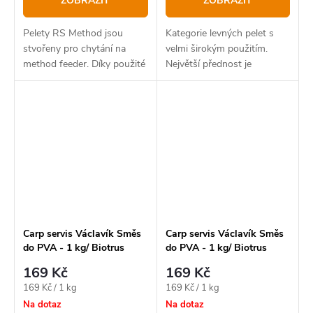
ZOBRAZIT
ZOBRAZIT
Pelety RS Method jsou
Kategorie levných pelet s
stvořeny pro chytání na
velmi širokým použitím.
method feeder. Díky použité
Největší přednost je
technologii výroby je lze
schopnost nasáknout do
velmi snadno připravit pro
sebe v krátkém čase nemalé
nalisování do krmítek, kde
množství atraktorů, i husté
dobře drží a ve...
konzistence.
Carp servis Václavík Směs
Carp servis Václavík Směs
do PVA - 1 kg/ Biotrus
do PVA - 1 kg/ Biotrus
Meat
Sweet
169 Kč
169 Kč
Měrná
Měrná
169 Kč / 1 kg
169 Kč / 1 kg
cena:
cena:
Na dotaz
Na dotaz