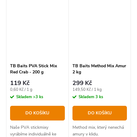
TB Baits PVA Stick Mix
TB Baits Method Mix Amur
Red Crab - 200 g
2 kg
119 Kč
299 Kč
Měrná
Měrná
0,60 Kč / 1 g
149,50 Kč / 1 kg
cena:
cena:
Skladem
>3 ks
Skladem
3 ks
DO KOŠÍKU
DO KOŠÍKU
Naše PVA stickmixy
Method mix, který nenechá
vyrábíme individuálně ke
amury v klidu.