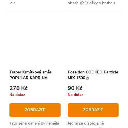
lov.
obsahující složky s hrubou
strukturou.
Traper Krmítková směs
Poseidon COOKED Particle
POPULAR KAPR NA
MIX 1500 g
TEKOUCÍ VODU 5 kg
278 Kč
90 Kč
Na dotaz
Na dotaz
ZOBRAZIT
ZOBRAZIT
Tato série krmení by neměla
Jedná se o speciálně