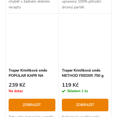
chybět v žádném dobrém
upravený 100% přírodní
receptu
drcený partikl
Traper Krmítková směs
Traper Krmítková směs
POPULAR KAPR NA
METHOD FEEDER 750 g
NETEKOUCÍ VODU 5 kg
239 Kč
119 Kč
Na dotaz
Skladem
1 ks
ZOBRAZIT
ZOBRAZIT