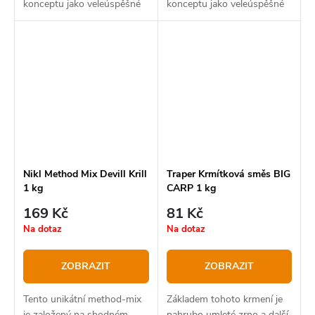
konceptu jako veleúspěšné
konceptu jako veleúspěšné
boilies Gigantica.
boilies Kill Krill Obsahuje
stejné atraktory a aktivní
látky a je použitelný v každé
situaci
Nikl Method Mix Devill Krill
Traper Krmítková směs BIG
1 kg
CARP 1 kg
169 Kč
81 Kč
Na dotaz
Na dotaz
ZOBRAZIT
ZOBRAZIT
Tento unikátní method-mix
Základem tohoto krmení je
je založený na shodném
nahrubo umleté zrno a další