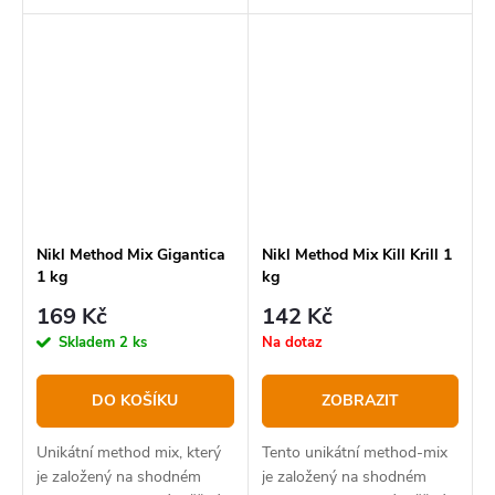
sahá po hotových směsích
bez nutnosti zasahovat do
jejich přípravy.
Nikl Method Mix Gigantica
Nikl Method Mix Kill Krill 1
1 kg
kg
169 Kč
142 Kč
Skladem
2 ks
Na dotaz
DO KOŠÍKU
ZOBRAZIT
Unikátní method mix, který
Tento unikátní method-mix
je založený na shodném
je založený na shodném