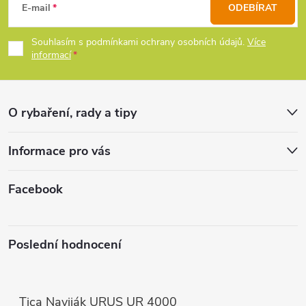
á
E-mail
ODEBÍRAT
í
p
Souhlasím s podmínkami ochrany osobních údajů.
Více
p
informací
a
r
t
v
O rybaření, rady a tipy
k
í
Informace pro vás
y
v
Facebook
ý
p
Poslední hodnocení
i
s
Tica Naviják URUS UR 4000