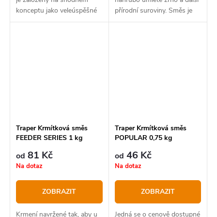
konceptu jako veleúspěšné
přírodní suroviny. Směs je
boilies Devill Krill. Obsahuje
tepelně zpracována, takže
stejné atraktory a aktivní
přísady neztrácejí svou chuť
látky a je použitelný v každé
a mají jasnou a trvalou vůni.
situaci jako...
Traper Krmítková směs
Traper Krmítková směs
FEEDER SERIES 1 kg
POPULAR 0,75 kg
81 Kč
46 Kč
od
od
Na dotaz
Na dotaz
ZOBRAZIT
ZOBRAZIT
Krmení navržené tak, aby u
Jedná se o cenově dostupné