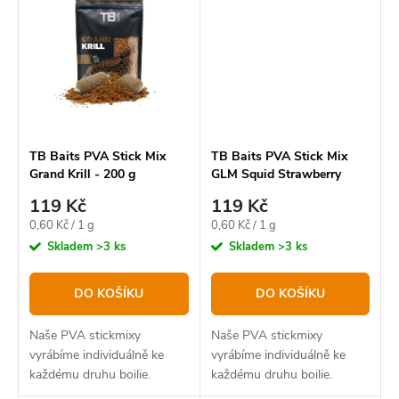
TB Baits PVA Stick Mix
TB Baits PVA Stick Mix
Grand Krill - 200 g
GLM Squid Strawberry
-200g
119 Kč
119 Kč
Měrná
Měrná
0,60 Kč / 1 g
0,60 Kč / 1 g
cena:
cena:
Skladem
>3 ks
Skladem
>3 ks
DO KOŠÍKU
DO KOŠÍKU
Naše PVA stickmixy
Naše PVA stickmixy
vyrábíme individuálně ke
vyrábíme individuálně ke
každému druhu boilie.
každému druhu boilie.