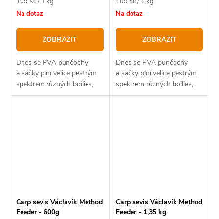
Měrná
Měrná
109 Kč / 1 kg
109 Kč / 1 kg
cena:
cena:
Na dotaz
Na dotaz
ZOBRAZIT
ZOBRAZIT
Dnes se PVA punčochy
Dnes se PVA punčochy
a sáčky plní velice pestrým
a sáčky plní velice pestrým
spektrem různých boilies,
spektrem různých boilies,
pelet a všemožných dalších
pelet a všemožných dalších
věcí.
věcí.
Carp sevis Václavík Method
Carp sevis Václavík Method
Feeder - 600g
Feeder - 1,35 kg