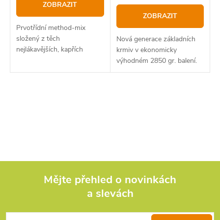
ZOBRAZIT
ZOBRAZIT
Prvotřídní method-mix
složený z těch
Nová generace základních
nejlákavějších, kapřích
krmiv v ekonomicky
dobrot. Díky enormnímu
výhodném 2850 gr. balení.
obsahu koření a dalších
rozpustných složek je
vhodný pro použití
O
v každém ročním období,
v
l
á
d
Mějte přehled o novinkách
a slevách
Z
a
c