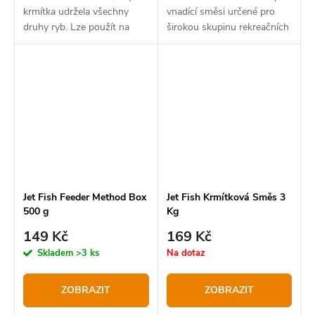
krmítka udržela všechny
vnadící směsi určené pro
druhy ryb. Lze použít na
širokou skupinu rekreačních
řece, rybníku nebo velkých
rybářů na vodách s mírným
údolních nárdžích. Přidávejte
tlakem. Přestože se jedná o
do krmení vodu za
velmi levné krmení,
současného míchání
rozhodně lze říci, že...
Jet Fish Feeder Method Box
Jet Fish Krmítková Směs 3
500 g
Kg
149 Kč
169 Kč
Skladem
>3 ks
Na dotaz
ZOBRAZIT
ZOBRAZIT