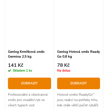
Genlog Krmítková směs
Genlog Hotová směs Ready
Germina 2,5 kg
Go 0,8 kg
141 Kč
78 Kč
Skladem
1 ks
Na dotaz
ZOBRAZIT
ZOBRAZIT
Profesionální a všestranná
Hotové směsi ReadyGo'”
směs pro vnadění ryb ve
jsou reakcí na potřeby trhu,
všech typech vod.
kde stále větší počet rybářů