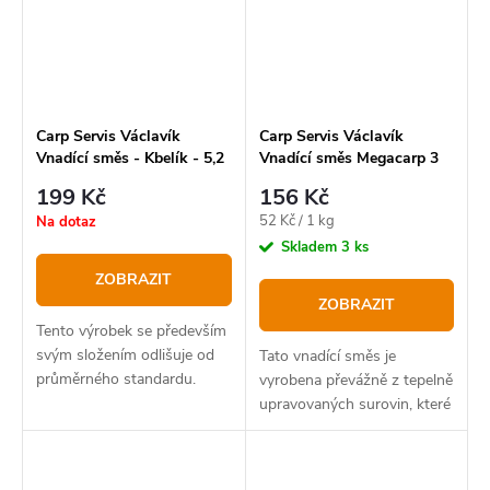
Carp Servis Václavík
Carp Servis Václavík
Vnadící směs - Kbelík - 5,2
Vnadící směs Megacarp 3
l
kg
199 Kč
156 Kč
Měrná
52 Kč / 1 kg
Na dotaz
cena:
Skladem
3 ks
ZOBRAZIT
ZOBRAZIT
Tento výrobek se především
svým složením odlišuje od
Tato vnadící směs je
průměrného standardu.
vyrobena převážně z tepelně
upravovaných surovin, které
velmi aktivně působí na
vjemy ryb.