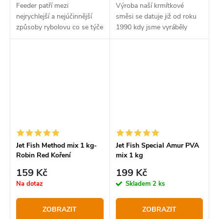
Feeder patří mezi
Výroba naší krmítkové
nejrychlejší a nejúčinnější
směsi se datuje již od roku
způsoby rybolovu co se týče
1990 kdy jsme vyráběly
počtu záběru.
obrovskou škálu všech
možných směsí do krmítek a
byly rybáři velmi žádané a
úspěšné.
Jet Fish Method mix 1 kg-
Jet Fish Special Amur PVA
Robin Red Koření
mix 1 kg
159 Kč
199 Kč
Na dotaz
Skladem
2 ks
ZOBRAZIT
ZOBRAZIT