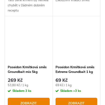
Tato série krmení by neměla
Exkluzivní vnadící směs
chybět v žádném dobrém
receptu
Poseidon Krmítková směs
Poseidon Krmítková směs
Groundbait mix 5kg
Extreme Groundbait 1 kg
269 Kč
69 Kč
Měrná
Měrná
53,80 Kč / 1 kg
69 Kč / 1 kg
cena:
cena:
Skladem
3 ks
Skladem
>3 ks
ZOBRAZIT
ZOBRAZIT