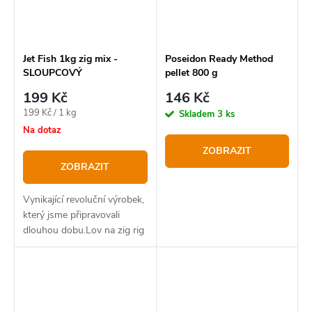
Jet Fish 1kg zig mix -
Poseidon Ready Method
SLOUPCOVÝ
pellet 800 g
199 Kč
146 Kč
Měrná
199 Kč / 1 kg
Skladem
3 ks
cena:
Na dotaz
ZOBRAZIT
ZOBRAZIT
Vynikající revoluční výrobek,
který jsme připravovali
dlouhou dobu.Lov na zig rig
zaznamenal za poslední roky
obrovský boom díky své
účinnosti.