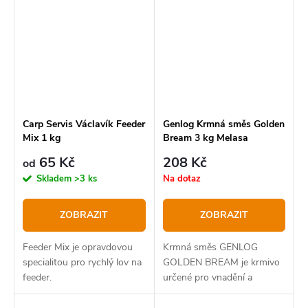
Carp Servis Václavík Feeder
Genlog Krmná směs Golden
Mix 1 kg
Bream 3 kg Melasa
65 Kč
208 Kč
od
Skladem
>3 ks
Na dotaz
ZOBRAZIT
ZOBRAZIT
Feeder Mix je opravdovou
Krmná směs GENLOG
specialitou pro rychlý lov na
GOLDEN BREAM je krmivo
feeder.
určené pro vnadění a
chytání velkých cejnů.