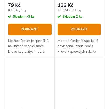
79 Kč
136 Kč
Měrná
Měrná
0,13 Kč / 1 g
100,74 Kč / 1 kg
cena:
cena:
Skladem
>3 ks
Skladem
2 ks
ZOBRAZIT
ZOBRAZIT
Method feeder je speciálně
Method feeder je speciálně
navlhčená vnadící směs
navlhčená vnadící směs
k lovu kaprovitých ryb. J
k lovu kaprovitých ryb. Je
složena z širokého spektra
tepelně upravených surovin,
které jsou zárukou vysoké
atraktivity.