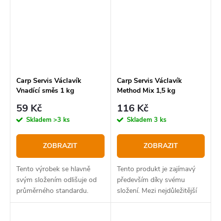
Carp Servis Václavík
Carp Servis Václavík
Vnadící směs 1 kg
Method Mix 1,5 kg
59 Kč
116 Kč
Skladem
>3 ks
Skladem
3 ks
ZOBRAZIT
ZOBRAZIT
Tento výrobek se hlavně
Tento produkt je zajímavý
svým složením odlišuje od
především díky svému
průměrného standardu.
složení. Mezi nejdůležitější
složky patří lisovaná semena
do vloček, které ryby milují.