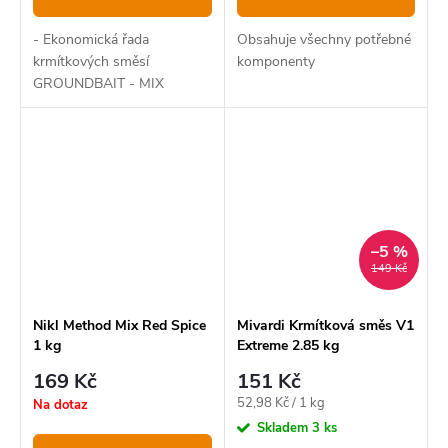
- Ekonomická řada
Obsahuje všechny potřebné
krmítkových směsí
komponenty
GROUNDBAIT - MIX
–5 %
149 Kč
Nikl Method Mix Red Spice
Mivardi Krmítková směs V1
1 kg
Extreme 2.85 kg
169 Kč
151 Kč
Měrná
52,98 Kč / 1 kg
Na dotaz
cena:
Skladem
3 ks