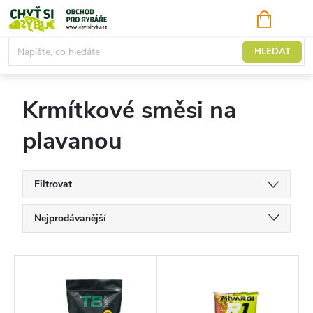
Přejít
NÁKUPNÍ
KOŠÍK
na
obsah
Krmítkové směsi
HLEDAT
Krmítkové směsi na
plavanou
Filtrovat
Ř
Nejprodávanější
a
Doporučujeme
z
V
Nejlevnější
e
ý
Nejdražší
n