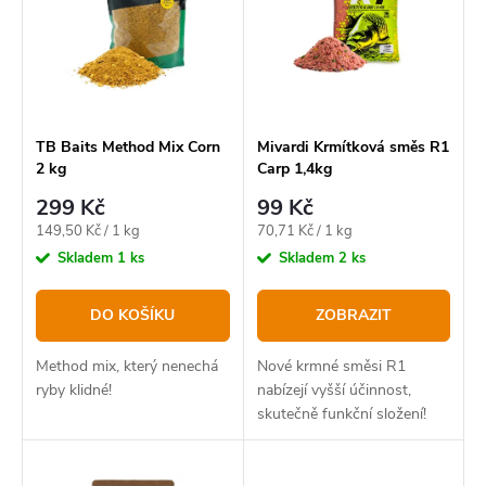
p
í
Abecedně
i
p
s
r
p
o
r
TB Baits Method Mix Corn
Mivardi Krmítková směs R1
2 kg
Carp 1,4kg
d
o
299 Kč
99 Kč
u
d
Měrná
Měrná
149,50 Kč / 1 kg
70,71 Kč / 1 kg
k
u
cena:
cena:
Skladem
1 ks
Skladem
2 ks
t
k
DO KOŠÍKU
ZOBRAZIT
ů
t
ů
Method mix, který nenechá
Nové krmné směsi R1
ryby klidné!
nabízejí vyšší účinnost,
skutečně funkční složení!