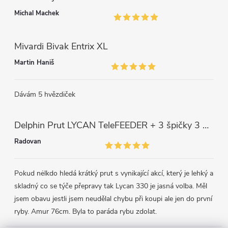
u
Michal Machek
Mivardi Bivak Entrix XL
Martin Haniš
Dávám 5 hvězdiček
Delphin Prut LYCAN TeleFEEDER + 3 špičky 3 m, 80 g
Radovan
Pokud nėlkdo hledá krátký prut s vynikající akcí, který je lehký a
skladný co se týče přepravy tak Lycan 330 je jasná volba. Měl
jsem obavu jestli jsem neudělal chybu při koupi ale jen do první
ryby. Amur 76cm. Byla to paráda rybu zdolat.