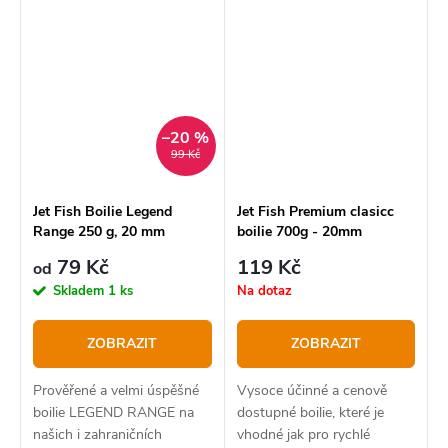
rybolov.
extraktů a skutečných vajec.
–20 %
99 Kč
Jet Fish Boilie Legend
Jet Fish Premium clasicc
Range 250 g, 20 mm
boilie 700g - 20mm
79 Kč
119 Kč
od
Skladem
1 ks
Na dotaz
ZOBRAZIT
ZOBRAZIT
Prověřené a velmi úspěšné
Vysoce účinné a cenově
boilie LEGEND RANGE na
dostupné boilie, které je
našich i zahraničních
vhodné jak pro rychlé