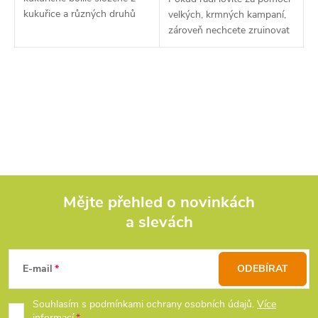
kukuřice a různých druhů
velkých, krmných kampaní,
kukuřičných produktů.
zároveň nechcete zruinovat
Chybělo zde ale atraktivnější
svoji peněženku, je tu pro
boosterované boilie.
Vás Economic boilies.
O
v
l
á
d
Mějte přehled o novinkách
a slevách
Z
a
c
á
E-mail
ODEBÍRAT
í
p
Souhlasím s podmínkami ochrany osobních údajů.
Více
p
informací