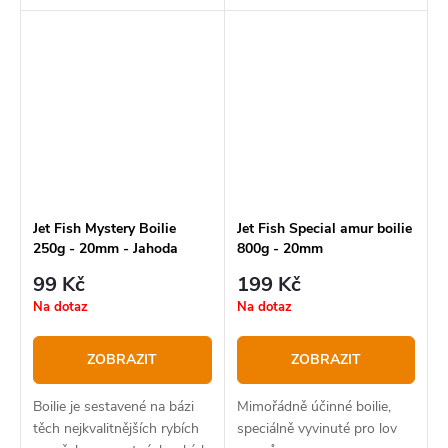
vodách, nově v průměru 20
chytání, tak i pro masivní
mm!
zakrmování. Toto boilie je
sestavené na bázi 50/50,
doplněné o ptačí zoby a...
Jet Fish Mystery Boilie
Jet Fish Special amur boilie
250g - 20mm - Jahoda
800g - 20mm
Moruše
99 Kč
199 Kč
Na dotaz
Na dotaz
ZOBRAZIT
ZOBRAZIT
Boilie je sestavené na bázi
Mimořádně účinné boilie,
těch nejkvalitnějších rybích
speciálně vyvinuté pro lov