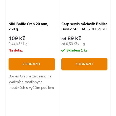
Nikl Boilie Crab 20 mm,
Carp servis Václavík Boilies
250 g
Boss2 SPECIÁL - 200 g, 20
mm
109 Kč
89 Kč
od
Měrná
Měrná
0,44 Kč / 1 g
od 0,53 Kč / 1 g
cena:
cena:
Na dotaz
Skladem
1 ks
ZOBRAZIT
ZOBRAZIT
Boilies Crab je založeno na
kvalitních rostlinných
moučkách s vyšším podílem
konopné mouky.
Podstatnou součástí jsou
také masové a rybí moučky
a hlavně vysoká dávka...