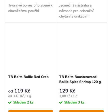
Trvanlivé boilies připravené k
Jedinečná nástraha a
okamžitému použití.
návnada pro celoroční
chytání s unikátním
složením.
TB Baits Boilie Red Crab
TB Baits Boosterované
Boilie Spice Shrimp 120 g
20-24 mm
119 Kč
129 Kč
od
Měrná
Měrná
od 0,48 Kč / 1 g
1,08 Kč / 1 g
cena:
cena:
Skladem
2 ks
Skladem
3 ks