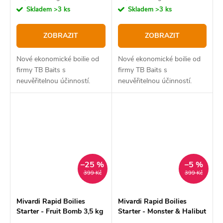
cena:
cena:
Skladem
>3 ks
Skladem
>3 ks
ZOBRAZIT
ZOBRAZIT
Nové ekonomické boilie od
Nové ekonomické boilie od
firmy TB Baits s
firmy TB Baits s
neuvěřitelnou účinností.
neuvěřitelnou účinností.
–25 %
–5 %
399 Kč
399 Kč
Mivardi Rapid Boilies
Mivardi Rapid Boilies
Starter - Fruit Bomb 3,5 kg
Starter - Monster & Halibut
3,5 kg