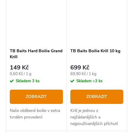
tuto mezeru v našem...
TB Baits Hard Boilie Grand
TB Baits Boilie Krill 10 kg
Krill
149 Kč
699 Kč
Měrná
Měrná
0,60 Kč / 1 g
69,90 Kč / 1 kg
cena:
cena:
Skladem
3 ks
Skladem
>3 ks
ZOBRAZIT
ZOBRAZIT
Naše oblíbené boilie v extra
Krill je jednou z
tvrdém provedení.
nejžádanějších a
nejpoužívanějších příchutí
pro cílený lov kaprů. Proto