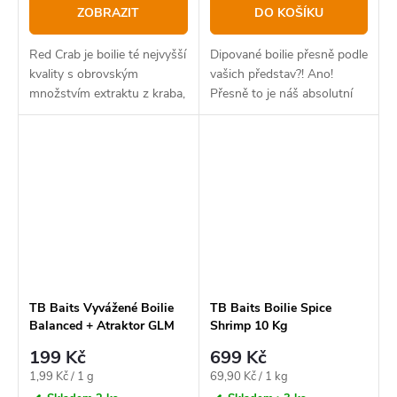
ZOBRAZIT
DO KOŠÍKU
Red Crab je boilie té nejvyšší
Dipované boilie přesně podle
kvality s obrovským
vašich představ?! Ano!
množstvím extraktu z kraba,
Přesně to je náš absolutní
vysokým obsahem proteinů,
bestseller v novém balení.
originál Robin Redu značky
Haiths a dalších doplňujících
přísad.
TB Baits Vyvážené Boilie
TB Baits Boilie Spice
Balanced + Atraktor GLM
Shrimp 10 Kg
Squid Strawberry 100 g, 24
199 Kč
699 Kč
mm,
Měrná
Měrná
1,99 Kč / 1 g
69,90 Kč / 1 kg
cena:
cena: