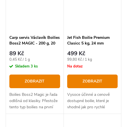
Carp servis Václavík Boilies
Jet Fish Boilie Premium
Boss2 MAGIC - 200 g, 20
Clasicc 5 kg, 24 mm
mm
89 Kč
499 Kč
Měrná
Měrná
0,45 Kč / 1 g
99,80 Kč / 1 kg
cena:
cena:
Skladem
3 ks
Na dotaz
ZOBRAZIT
ZOBRAZIT
Boilies Boss2 Magic je řada
Vysoce účinné a cenově
odlišná od klasiky. Přestože
dostupné boilie, které je
tento typ boilies na první
vhodné jak pro rychlé
pohled budí dojem
chytání, tak i pro masivní
jednoduchého složení, opak
zakrmování.
je pravdou.