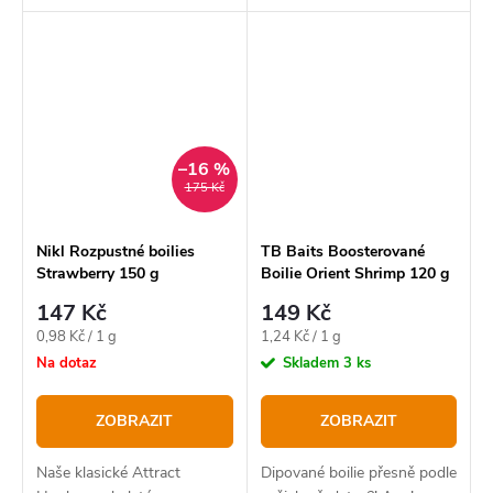
–16 %
175 Kč
Nikl Rozpustné boilies
TB Baits Boosterované
Strawberry 150 g
Boilie Orient Shrimp 120 g
147 Kč
149 Kč
Měrná
Měrná
0,98 Kč / 1 g
1,24 Kč / 1 g
cena:
cena:
Na dotaz
Skladem
3 ks
ZOBRAZIT
ZOBRAZIT
Naše klasické Attract
Dipované boilie přesně podle