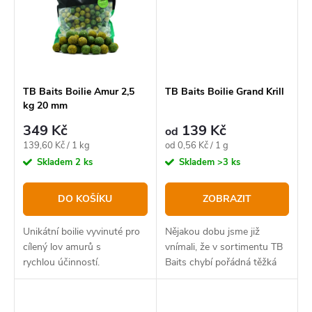
TB Baits Boilie Amur 2,5
TB Baits Boilie Grand Krill
kg 20 mm
349 Kč
139 Kč
od
Měrná
Měrná
139,60 Kč / 1 kg
od 0,56 Kč / 1 g
cena:
cena:
Skladem
2 ks
Skladem
>3 ks
DO KOŠÍKU
ZOBRAZIT
Unikátní boilie vyvinuté pro
Nějakou dobu jsme již
cílený lov amurů s
vnímali, že v sortimentu TB
rychlou účinností.
Baits chybí pořádná těžká
čistokrevná masovka. Proto
jsme poslední rok strávili
vývojem nové řady, která