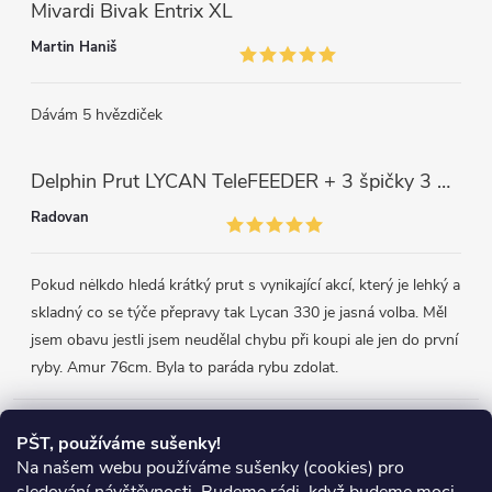
Mivardi Bivak Entrix XL
Martin Haniš
Dávám 5 hvězdiček
Delphin Prut LYCAN TeleFEEDER + 3 špičky 3 m, 80 g
Radovan
Pokud nėlkdo hledá krátký prut s vynikající akcí, který je lehký a
skladný co se týče přepravy tak Lycan 330 je jasná volba. Měl
jsem obavu jestli jsem neudělal chybu při koupi ale jen do první
ryby. Amur 76cm. Byla to paráda rybu zdolat.
Přijímáme online platby
PŠT, používáme sušenky!
Na našem webu používáme sušenky (cookies) pro