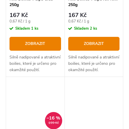
250g
250g
167 Kč
167 Kč
Měrná
Měrná
0,67 Kč / 1 g
0,67 Kč / 1 g
cena:
cena:
Skladem
1 ks
Skladem
2 ks
ZOBRAZIT
ZOBRAZIT
Silně nadipované a atraktivní
Silně nadipované a atraktivní
boilies, které je určeno pro
boilies, které je určeno pro
okamžité použití.
okamžité použití.
–16 %
199 Kč