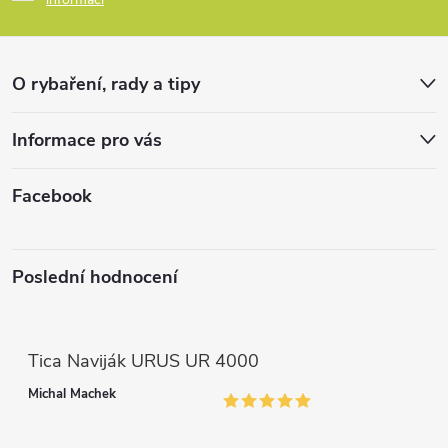
a
r
t
v
O rybaření, rady a tipy
k
í
Informace pro vás
y
v
Facebook
ý
p
Poslední hodnocení
i
s
Tica Naviják URUS UR 4000
u
Michal Machek