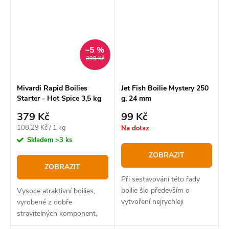
–5 %
399 Kč
Mivardi Rapid Boilies
Jet Fish Boilie Mystery 250
Starter - Hot Spice 3,5 kg
g, 24 mm
379 Kč
99 Kč
Měrná
108,29 Kč / 1 kg
Na dotaz
cena:
Skladem
>3 ks
ZOBRAZIT
ZOBRAZIT
Při sestavování této řady
boilie šlo především o
Vysoce atraktivní boilies,
vytvoření nejrychleji
vyrobené z dobře
fungující nástrahy na
stravitelných komponent,
krátkodobý i střednědobý
ptačích zobů, rybích