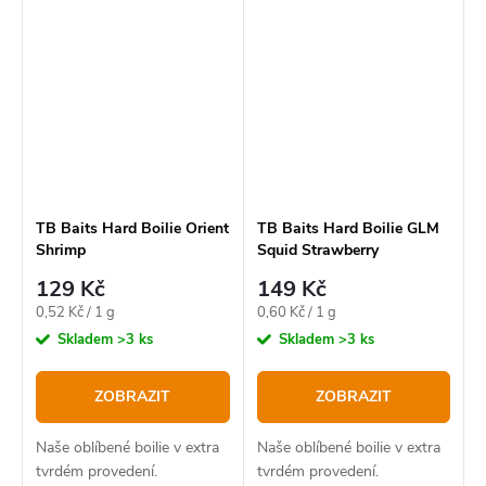
přinášíme na trh
ekonomickou variantu
krmné řady nesoucí název
Krill.
TB Baits Hard Boilie Orient
TB Baits Hard Boilie GLM
Shrimp
Squid Strawberry
129 Kč
149 Kč
Měrná
Měrná
0,52 Kč / 1 g
0,60 Kč / 1 g
cena:
cena:
Skladem
>3 ks
Skladem
>3 ks
ZOBRAZIT
ZOBRAZIT
Naše oblíbené boilie v extra
Naše oblíbené boilie v extra
tvrdém provedení.
tvrdém provedení.