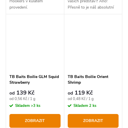
Hookers v kulatém
vašich představ?! Ano!
provedení.
Přesně to je náš absolutní
bestseller v novém balení.
TB Baits Boilie GLM Squid
TB Baits Boilie Orient
Strawberry
Shrimp
139 Kč
119 Kč
od
od
Měrná
Měrná
od 0,56 Kč / 1 g
od 0,48 Kč / 1 g
cena:
cena:
Skladem
>3 ks
Skladem
2 ks
ZOBRAZIT
ZOBRAZIT