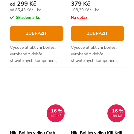
299 Kč
379 Kč
od
Měrná
Měrná
od 85,43 Kč / 1 kg
108,29 Kč / 1 kg
cena:
cena:
Skladem
3 ks
Na dotaz
ZOBRAZIT
ZOBRAZIT
Vysoce atraktivní boilies,
Vysoce atraktivní boilies,
vyrobené z dobře
vyrobené z dobře
stravitelných komponent,
stravitelných komponent,
ptačích zobů, rybích
ptačích zobů, rybích
extraktů a skutečných vajec.
extraktů a skutečných vajec.
–16 %
–16 %
199 Kč
199 Kč
Nikl Boilies v dipu Crab
Nikl Boilies v dipu Kill Krill