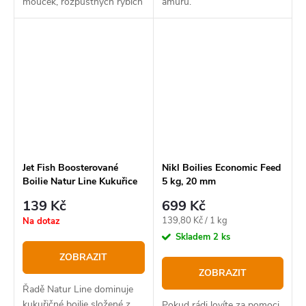
mouček, rozpustných rybích
amurů.
produktů,
Jet Fish Boosterované
Nikl Boilies Economic Feed
Boilie Natur Line Kukuřice
5 kg, 20 mm
250 ml ,20 mm
139 Kč
699 Kč
Měrná
139,80 Kč / 1 kg
Na dotaz
cena:
Skladem
2 ks
ZOBRAZIT
ZOBRAZIT
Řadě Natur Line dominuje
kukuřičné boilie složené z
Pokud rádi lovíte za pomoci