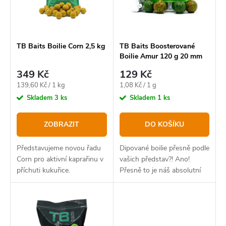
p
s
r
p
o
r
TB Baits Boilie Corn 2,5 kg
TB Baits Boosterované
Boilie Amur 120 g 20 mm
d
o
349 Kč
129 Kč
u
d
Měrná
Měrná
139,60 Kč / 1 kg
1,08 Kč / 1 g
k
u
cena:
cena:
Skladem
3 ks
Skladem
1 ks
t
k
ZOBRAZIT
DO KOŠÍKU
ů
t
ů
Představujeme novou řadu
Dipované boilie přesně podle
Corn pro aktivní kaprařinu v
vašich představ?! Ano!
příchuti kukuřice.
Přesně to je náš absolutní
bestseller v novém balení.