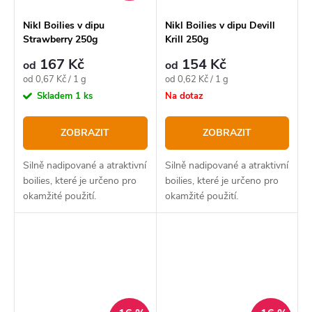
Nikl Boilies v dipu
Nikl Boilies v dipu Devill
Strawberry 250g
Krill 250g
167 Kč
154 Kč
od
od
Měrná
Měrná
od 0,67 Kč / 1 g
od 0,62 Kč / 1 g
cena:
cena:
Skladem
1 ks
Na dotaz
ZOBRAZIT
ZOBRAZIT
Silně nadipované a atraktivní
Silně nadipované a atraktivní
boilies, které je určeno pro
boilies, které je určeno pro
okamžité použití.
okamžité použití.