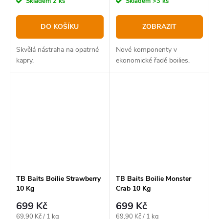
Skladem
2 ks
Skladem
>3 ks
DO KOŠÍKU
ZOBRAZIT
Skvělá nástraha na opatrné
Nové komponenty v
kapry.
ekonomické řadě boilies.
TB Baits Boilie Strawberry
TB Baits Boilie Monster
10 Kg
Crab 10 Kg
699 Kč
699 Kč
Měrná
Měrná
69,90 Kč / 1 kg
69,90 Kč / 1 kg