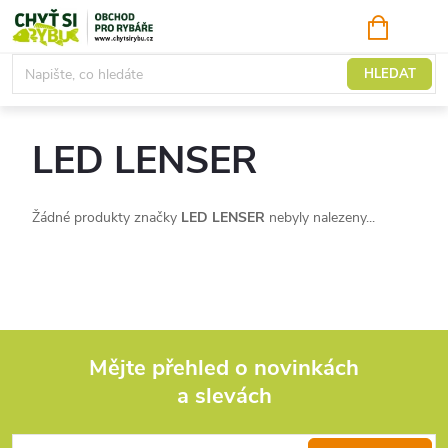
Přejít
NÁKUPNÍ
KOŠÍK
na
obsah
Prodávané značky
HLEDAT
LED LENSER
Žádné produkty značky
LED LENSER
nebyly nalezeny...
Mějte přehled o novinkách
a slevách
Z