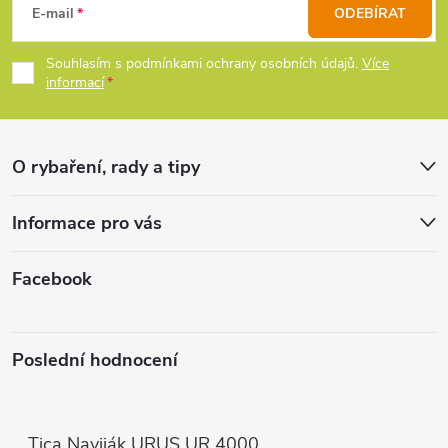
á
E-mail
ODEBÍRAT
p
Souhlasím s podmínkami ochrany osobních údajů.
Více
informací
a
t
O rybaření, rady a tipy
í
Informace pro vás
Facebook
Poslední hodnocení
Tica Naviják URUS UR 4000