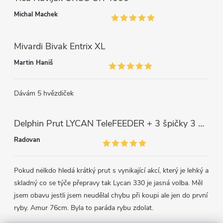
Michal Machek
Mivardi Bivak Entrix XL
Martin Haniš
Dávám 5 hvězdiček
Delphin Prut LYCAN TeleFEEDER + 3 špičky 3 m, 80 g
Radovan
Pokud nėlkdo hledá krátký prut s vynikající akcí, který je lehký a
skladný co se týče přepravy tak Lycan 330 je jasná volba. Měl
jsem obavu jestli jsem neudělal chybu při koupi ale jen do první
ryby. Amur 76cm. Byla to paráda rybu zdolat.