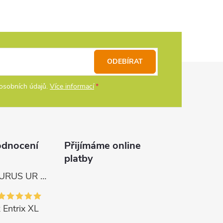
ODEBÍRAT
osobních údajů.
Více informací
odnocení
Přijímáme online
platby
Tica Naviják URUS UR 4000
 Entrix XL