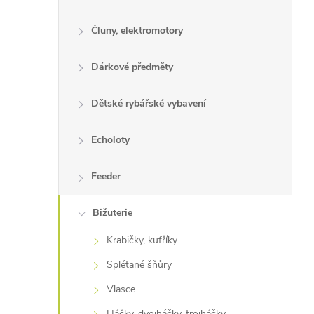
Čluny, elektromotory
Dárkové předměty
Dětské rybářské vybavení
Echoloty
Feeder
Bižuterie
Krabičky, kufříky
Splétané šňůry
Vlasce
Háčky, dvojháčky, trojháčky