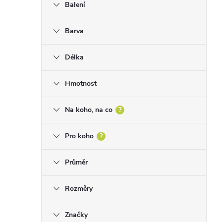
Balení
n
n
Barva
í
p
Délka
a
Hmotnost
n
e
Na koho, na co
?
l
Pro koho
?
Průměr
Rozměry
Značky