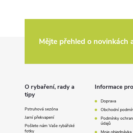
Z
Mějte přehled o novinkách
á
p
a
O rybaření, rady a
Informace pro
tipy
t
Doprava
Pstruhová sezóna
Obchodní podmí
í
Jarní překvapení
Podmínky ochran
údajů
Pošlete nám Vaše rybářské
fotky
Moje objednávka