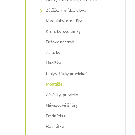
Zátěže, krmítka, olova
Karabinky, obratlíky
Kroužky, systémky
Držáky nástrah
Zarážky
Hadičky
Jehly,vrtáčky,provlékače
Montáže
Závěsky, převleky
Návazcové šňůry
Dezinfekce
Rovnátka