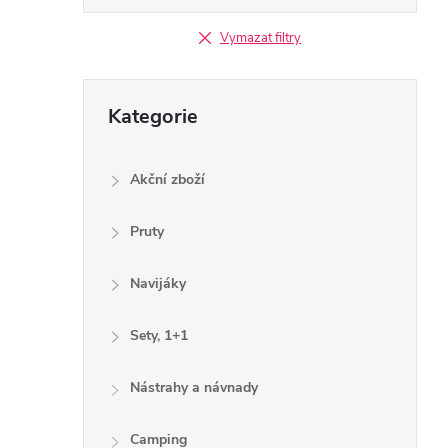
Vymazat filtry
Přeskočit
Kategorie
kategorie
Akční zboží
Pruty
Navijáky
Sety, 1+1
Nástrahy a návnady
Camping