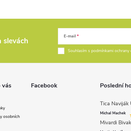
E-mail
a slevách
Souhlasím s podmínkami ochrany 
 vás
Facebook
Poslední h
nky
Michal Machek
y osobních
Mivardi Bivak