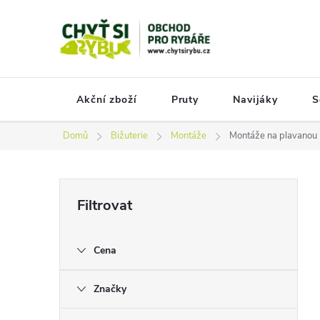
Přejít
na
obsah
Akční zboží
Pruty
Navijáky
S
Domů
Bižuterie
Montáže
Montáže na plavanou
P
o
s
Cena
t
r
Značky
a