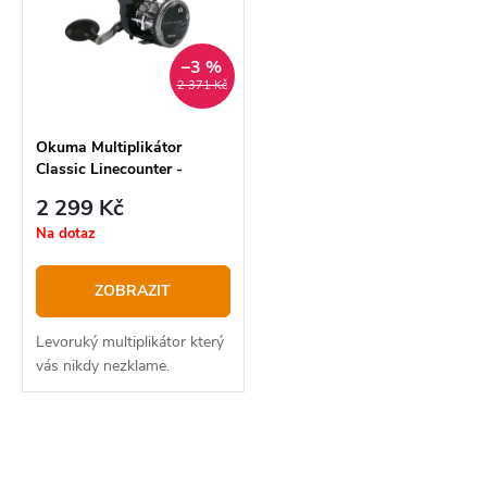
p
í
Abecedně
i
p
–3 %
s
2 371 Kč
r
p
o
r
Okuma Multiplikátor
Classic Linecounter -
d
o
30DLXa
2 299 Kč
u
d
Na dotaz
k
u
t
k
ZOBRAZIT
ů
t
Levoruký multiplikátor který
ů
vás nikdy nezklame.
O