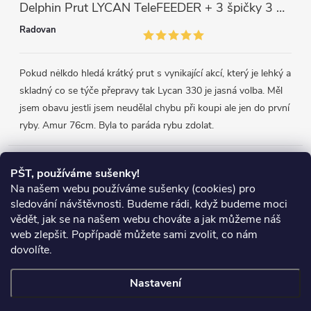
Delphin Prut LYCAN TeleFEEDER + 3 špičky 3 m, 80 g
Radovan
Pokud nėlkdo hledá krátký prut s vynikající akcí, který je lehký a
skladný co se týče přepravy tak Lycan 330 je jasná volba. Měl
jsem obavu jestli jsem neudělal chybu při koupi ale jen do první
ryby. Amur 76cm. Byla to paráda rybu zdolat.
Přijímáme online platby
PŠT, používáme sušenky!
Na našem webu používáme sušenky (cookies) pro
sledování návštěvnosti. Budeme rádi, když budeme moci
vědět, jak se na našem webu chováte a jak můžeme náš
web zlepšit. Popřípadě můžete sami zvolit, co nám
Heureka.cz
Obchodní podmínky
Reklamace
dovolíte.
Podmínky ochrany osobních údajů
Zboží.cz
Doprava
Nastavení