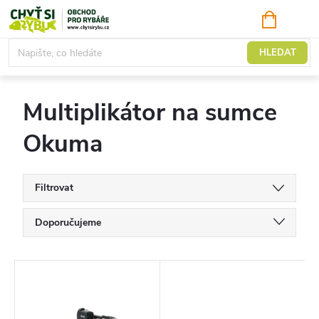
Přejít
NÁKUPNÍ
KOŠÍK
na
obsah
Multiplikátor na sumce
HLEDAT
Multiplikátor na sumce
Okuma
Filtrovat
Ř
Doporučujeme
a
Nejlevnější
z
V
Nejdražší
e
ý
Nejprodávanější
n