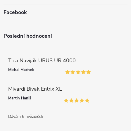
y
v
Facebook
ý
p
Poslední hodnocení
i
s
Tica Naviják URUS UR 4000
u
Michal Machek
Mivardi Bivak Entrix XL
Martin Haniš
Dávám 5 hvězdiček