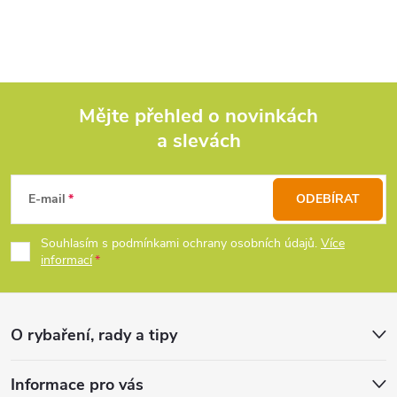
v
l
á
d
Mějte přehled o novinkách
a slevách
Z
a
c
á
E-mail
ODEBÍRAT
í
p
Souhlasím s podmínkami ochrany osobních údajů.
Více
p
informací
a
r
t
v
O rybaření, rady a tipy
k
í
Informace pro vás