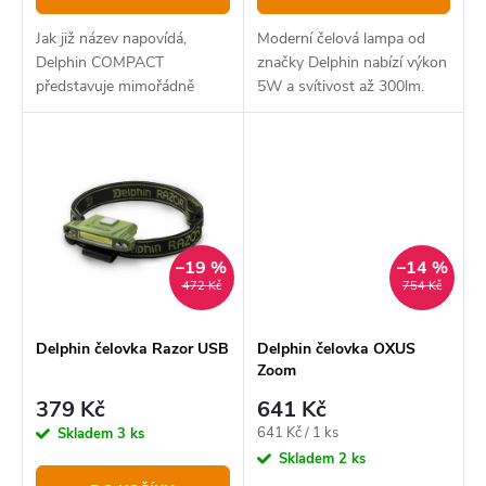
ů
t
ů
Jak již název napovídá,
Moderní čelová lampa od
Delphin COMPACT
značky Delphin nabízí výkon
představuje mimořádně
5W a svítivost až 300lm.
kompaktní, nabíjecí čelovou
Dobíjení lampy je řešeno
lampu s nízkou hmotností,
přes USB-C kabel.
–19 %
–14 %
472 Kč
754 Kč
Delphin čelovka Razor USB
Delphin čelovka OXUS
Zoom
379 Kč
641 Kč
Měrná
641 Kč / 1 ks
Skladem
3 ks
cena:
Skladem
2 ks