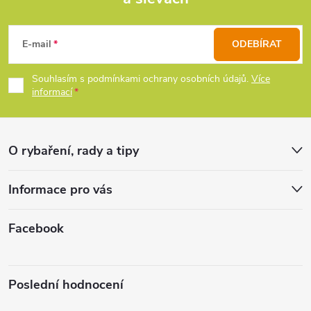
Z
a
c
á
E-mail
ODEBÍRAT
í
p
Souhlasím s podmínkami ochrany osobních údajů.
Více
p
informací
a
r
t
v
O rybaření, rady a tipy
k
í
Informace pro vás
y
v
Facebook
ý
p
Poslední hodnocení