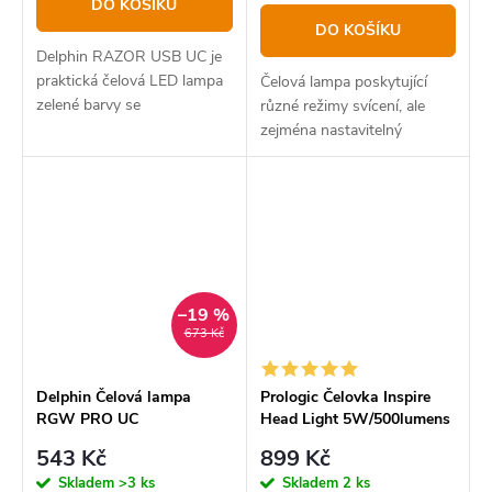
DO KOŠÍKU
DO KOŠÍKU
Delphin RAZOR USB UC je
praktická čelová LED lampa
Čelová lampa poskytující
zelené barvy se
různé režimy svícení, ale
zabudovanou Li-Ion baterií,
zejména nastavitelný
jejíž kapacita je 500mAh.
světelný paprsek, díky
kterému si dokážete posvítit
také na objekty ve větší
dálce.
–19 %
673 Kč
Delphin Čelová lampa
Prologic Čelovka Inspire
RGW PRO UC
Head Light 5W/500lumens
543 Kč
899 Kč
Skladem
>3 ks
Skladem
2 ks