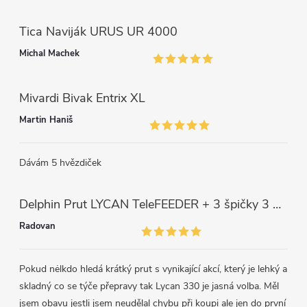
i
s
Tica Naviják URUS UR 4000
u
Michal Machek
Mivardi Bivak Entrix XL
Martin Haniš
Dávám 5 hvězdiček
Delphin Prut LYCAN TeleFEEDER + 3 špičky 3 m, 80 g
Radovan
Pokud nėlkdo hledá krátký prut s vynikající akcí, který je lehký a
skladný co se týče přepravy tak Lycan 330 je jasná volba. Měl
jsem obavu jestli jsem neudělal chybu při koupi ale jen do první