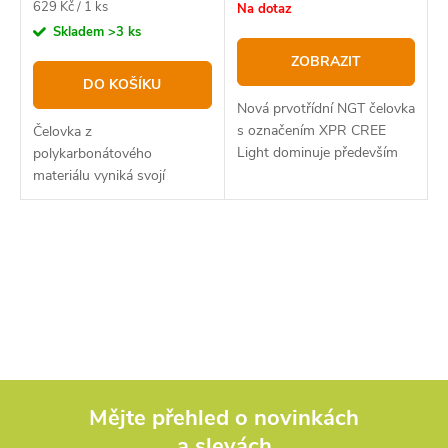
Měrná
629 Kč / 1 ks
Na dotaz
cena:
Skladem
>3 ks
ZOBRAZIT
DO KOŠÍKU
Nová prvotřídní NGT čelovka
s označením XPR CREE
Čelovka z
Light dominuje především
polykarbonátového
bezkonkurenční cenou a
materiálu vyniká svojí
vysokou kvalitou.
lehkostí, využitím a rychlým
nabíjením. Pět možných
funkcí pro konkrétní využití.
O
Díky pohybovému sensoru
je použití čelovky...
v
l
á
d
Mějte přehled o novinkách
a slevách