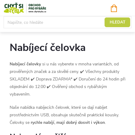
Přejít
NÁKUPNÍ
KOŠÍK
na
obsah
Čelovky a svítilny
HLEDAT
Nabíjecí čelovka
Nabíjecí čelovky
si u nás vyberete v mnoha variantách, od
prověřených značek a za skvělé ceny.
✔️ Všechny produkty
SKLADEM ✔️ Doprava ZDARMA* ✔️ Doručení do 24 hodin při
objednání do 12:00 ✔️ Ověřený obchod s rybářským
vybavením.
Naše nabídka nabíjecích čelovek, které se dají nabíjet
prostřednictvím USB, obsahuje skutečně praktické kousky.
Čelovky se
rychle nabíjí, mají dobrý dosvit i výkon
.