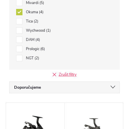
Mivardi
5
Okuma
4
Tica
2
Wychwood
1
DAM
4
Prologic
6
NGT
2
Zrušit filtry
Ř
Doporučujeme
a
Nejlevnější
z
V
Nejdražší
e
ý
Nejprodávanější
n
p