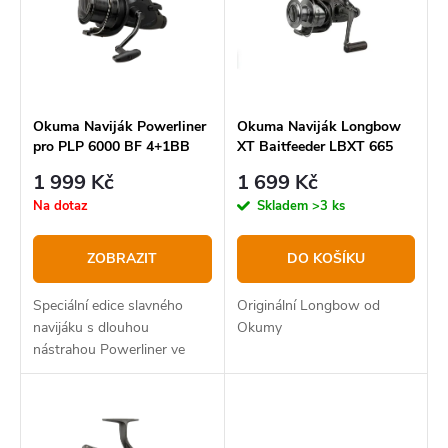
í
Abecedně
i
p
s
r
p
o
r
Okuma Naviják Powerliner
Okuma Naviják Longbow
pro PLP 6000 BF 4+1BB
XT Baitfeeder LBXT 665
d
o
1 999 Kč
1 699 Kč
u
d
Na dotaz
Skladem
>3 ks
k
u
t
k
ZOBRAZIT
DO KOŠÍKU
ů
t
Speciální edice slavného
Originální Longbow od
ů
navijáku s dlouhou
Okumy
nástrahou Powerliner ve
velmi trendy kosmetice
„Custom Black“ ve Velké
Británii.