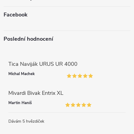
y
v
Facebook
ý
p
Poslední hodnocení
i
s
Tica Naviják URUS UR 4000
u
Michal Machek
Mivardi Bivak Entrix XL
Martin Haniš
Dávám 5 hvězdiček