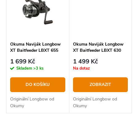
Okuma Naviják Longbow
Okuma Naviják Longbow
XT Baitfeeder LBXT 655
XT Baitfeeder LBXT 630
1 699 Kč
1 499 Kč
Skladem
>3 ks
Na dotaz
DO KOŠÍKU
ZOBRAZIT
Originální Longbow od
Originální Longbow od
Okumy
Okumy
O