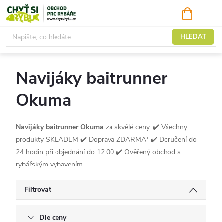
Přejít
NÁKUPNÍ
KOŠÍK
na
obsah
Naviják baitrunner
HLEDAT
Navijáky baitrunner
Okuma
Navijáky baitrunner Okuma
za skvělé ceny. ✔️ Všechny
produkty SKLADEM ✔️ Doprava ZDARMA* ✔️ Doručení do
24 hodin při objednání do 12:00 ✔️ Ověřený obchod s
rybářským vybavením.
Filtrovat
Dle ceny