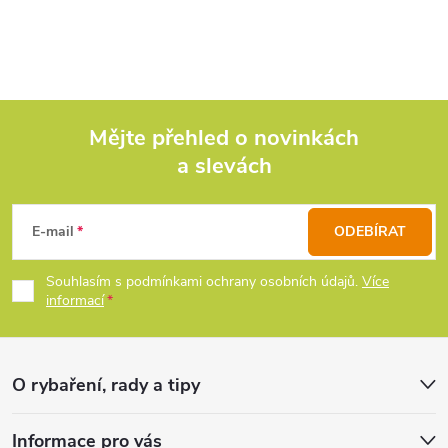
v
l
á
d
Mějte přehled o novinkách
a slevách
Z
a
c
á
E-mail
ODEBÍRAT
í
p
Souhlasím s podmínkami ochrany osobních údajů.
Více
p
informací
a
r
t
v
O rybaření, rady a tipy
k
í
Informace pro vás