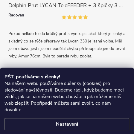
Delphin Prut LYCAN TeleFEEDER + 3 špičky 3 m, 80 g
Radovan
Pokud nėlkdo hledá krátký prut s vynikající akcí, který je lehký a
skladný co se týče přepravy tak Lycan 330 je jasná volba. Měl
jsem obavu jestli jsem neudělal chybu při koupi ale jen do první
ryby. Amur 76cm. Byla to paráda rybu zdolat.
Přijímáme online platby
PŠT, používáme sušenky!
Na našem webu používáme sušenky (cookies) pro
sledování návštěvnosti. Budeme rádi, když budeme moci
vědět, jak se na našem webu chováte a jak můžeme náš
web zlepšit. Popřípadě můžete sami zvolit, co nám
Heureka.cz
Obchodní podmínky
Reklamace
dovolíte.
Podmínky ochrany osobních údajů
Zboží.cz
Doprava
Nastavení