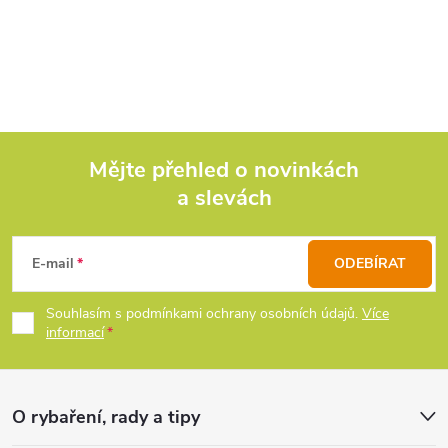
Mějte přehled o novinkách
a slevách
Z
á
E-mail
ODEBÍRAT
p
Souhlasím s podmínkami ochrany osobních údajů.
Více
informací
a
t
O rybaření, rady a tipy