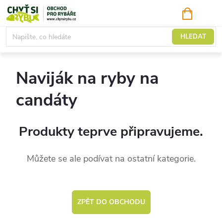
Přejít
NÁKUPNÍ
KOŠÍK
na
obsah
Naviják na ryby
HLEDAT
Naviják na ryby na
candáty
Produkty teprve připravujeme.
Můžete se ale podívat na ostatní kategorie.
ZPĚT DO OBCHODU