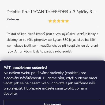
Delphin Prut LYCAN TeleFEEDER + 3 špičky 3 m, 80 g
Radovan
Pokud nėlkdo hledá krátký prut s vynikající akcí, který je lehký a
skladný co se týče přepravy tak Lycan 330 je jasná volba. Měl
jsem obavu jestli jsem neudělal chybu při koupi ale jen do první
ryby. Amur 76cm. Byla to paráda rybu zdolat.
Přijímáme online platby
PŠT, používáme sušenky!
Na našem webu používáme sušenky (cookies) pro
sledování návštěvnosti. Budeme rádi, když budeme moci
vědět, jak se na našem webu chováte a jak můžeme náš
web zlepšit. Popřípadě můžete sami zvolit, co nám
Heureka.cz
Obchodní podmínky
Reklamace
dovolíte.
Podmínky ochrany osobních údajů
Zboží.cz
Doprava
Nastavení