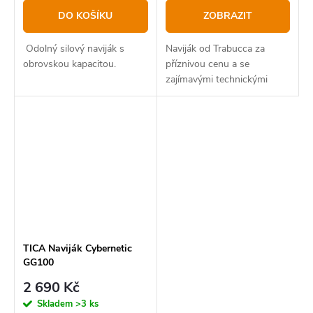
DO KOŠÍKU
ZOBRAZIT
Odolný silový naviják s
Naviják od Trabucca za
obrovskou kapacitou.
příznivou cenu a se
zajímavými technickými
vlastnostmi.
TICA Naviják Cybernetic
GG100
2 690 Kč
Skladem
>3 ks