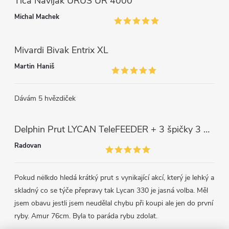
Tica Naviják URUS UR 4000
u
Michal Machek
Mivardi Bivak Entrix XL
Martin Haniš
Dávám 5 hvězdiček
Delphin Prut LYCAN TeleFEEDER + 3 špičky 3 m, 80 g
Radovan
Pokud nėlkdo hledá krátký prut s vynikající akcí, který je lehký a
skladný co se týče přepravy tak Lycan 330 je jasná volba. Měl
jsem obavu jestli jsem neudělal chybu při koupi ale jen do první
ryby. Amur 76cm. Byla to paráda rybu zdolat.