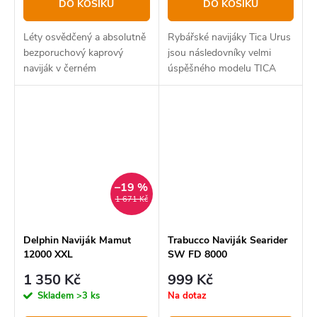
DO KOŠÍKU
DO KOŠÍKU
Léty osvědčený a absolutně
Rybářské navijáky Tica Urus
bezporuchový kaprový
jsou následovníky velmi
naviják v černém
úspěšného modelu TICA
matném designu.
GAA určené pro mořský i
sladkovodní rybolov.
–19 %
1 671 Kč
Delphin Naviják Mamut
Trabucco Naviják Searider
12000 XXL
SW FD 8000
1 350 Kč
999 Kč
Skladem
>3 ks
Na dotaz