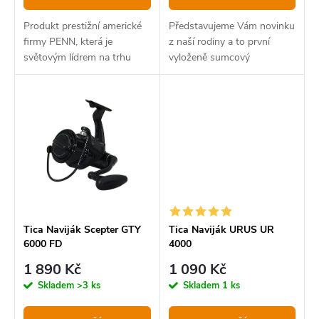
ů
t
Produkt prestižní americké
Představujeme Vám novinku
ů
firmy PENN, která je
z naší rodiny a to první
světovým lídrem na trhu
vyloženě sumcový
mořského a sumcové
naviják ZEUS ZX 8000.
rybolovu.
Tica Naviják Scepter GTY
Tica Naviják URUS UR
6000 FD
4000
1 890 Kč
1 090 Kč
Skladem
>3 ks
Skladem
1 ks