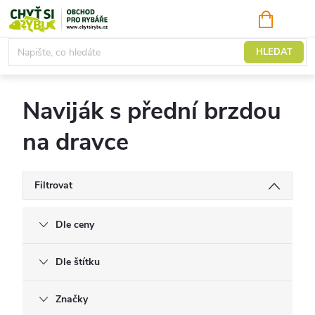
Přejít
NÁKUPNÍ
KOŠÍK
na
obsah
Přední brzda
HLEDAT
Naviják s přední brzdou
na dravce
Filtrovat
Dle ceny
Dle štítku
Značky