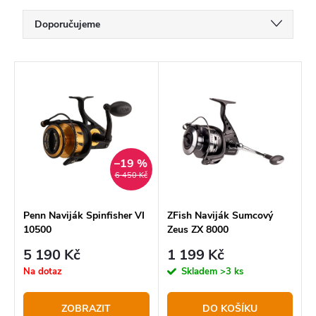
Ř
Doporučujeme
a
Nejlevnější
z
V
Nejdražší
e
ý
Nejprodávanější
n
p
í
Abecedně
i
p
–19 %
s
6 450 Kč
r
p
o
r
Penn Naviják Spinfisher VI
ZFish Naviják Sumcový
10500
Zeus ZX 8000
d
o
5 190 Kč
1 199 Kč
u
d
Na dotaz
Skladem
>3 ks
k
u
t
k
ZOBRAZIT
DO KOŠÍKU