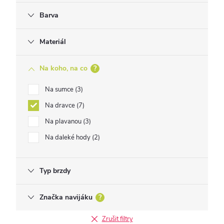
Barva
Materiál
Na koho, na co
?
Na sumce
3
Na dravce
7
Na plavanou
3
Na daleké hody
2
Typ brzdy
Značka navijáku
?
Zrušit filtry