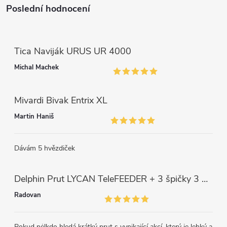
p
Poslední hodnocení
i
s
Tica Naviják URUS UR 4000
u
Michal Machek
Mivardi Bivak Entrix XL
Martin Haniš
Dávám 5 hvězdiček
Delphin Prut LYCAN TeleFEEDER + 3 špičky 3 m, 80 g
Radovan
Pokud nėlkdo hledá krátký prut s vynikající akcí, který je lehký a