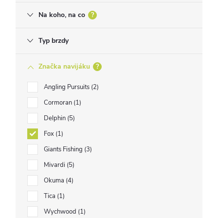
Na koho, na co
?
Typ brzdy
Značka navijáku
?
Angling Pursuits
2
Cormoran
1
Delphin
5
Fox
1
Giants Fishing
3
Mivardi
5
Okuma
4
Tica
1
Wychwood
1