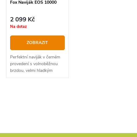
o
r
Fox Naviják EOS 10000
d
o
2 099 Kč
u
d
Na dotaz
k
u
t
k
ZOBRAZIT
ů
t
Perfektní naviják v černém
ů
provedení s volnoběžnou
brzdou, velmi hladkým
chodem, cívkou pro daleké
hody a malou hmotností.
Ideální pro lov na krátké a
O
středně dlouhé vzdálenosti
v
l
á