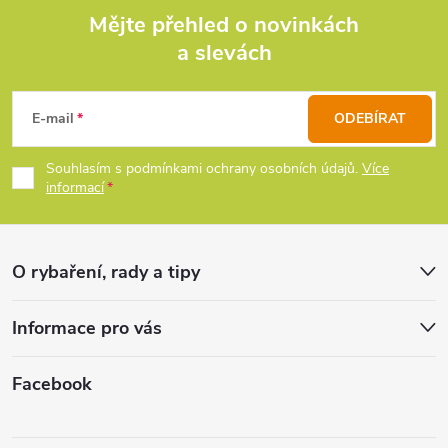
d
Mějte přehled o novinkách
a slevách
Z
a
c
á
E-mail
ODEBÍRAT
í
p
Souhlasím s podmínkami ochrany osobních údajů.
Více
p
informací
a
r
t
v
O rybaření, rady a tipy
k
í
Informace pro vás
y
v
Facebook
ý