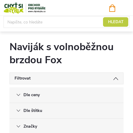
Přejít
NÁKUPNÍ
KOŠÍK
na
obsah
Naviják s volnoběžnou brzdou
HLEDAT
Naviják s volnoběžnou
brzdou Fox
Filtrovat
Dle ceny
Dle štítku
Značky