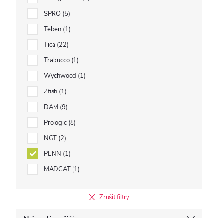
SPRO
5
Teben
1
Tica
22
Trabucco
1
Wychwood
1
Zfish
1
DAM
9
Prologic
8
NGT
2
PENN
1
MADCAT
1
Zrušit filtry
Ř