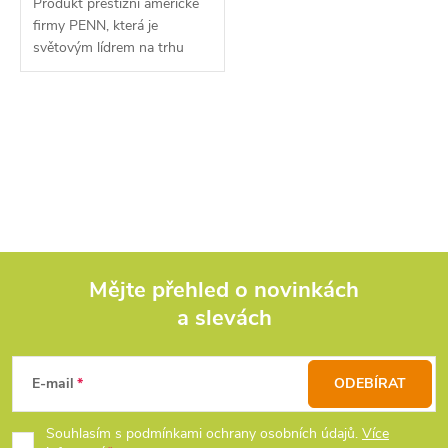
Produkt prestižní americké
ů
firmy PENN, která je
světovým lídrem na trhu
mořského a sumcové
rybolovu.
O
v
l
á
d
Mějte přehled o novinkách
a slevách
Z
a
c
á
E-mail
ODEBÍRAT
í
p
Souhlasím s podmínkami ochrany osobních údajů.
Více