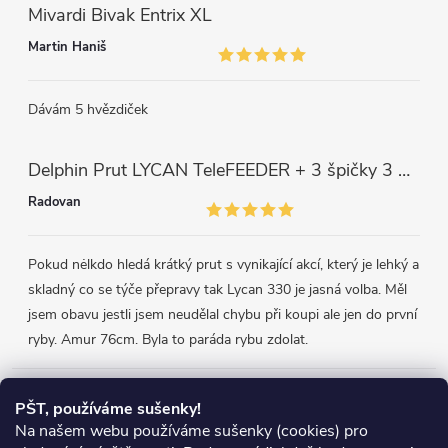
Mivardi Bivak Entrix XL
Martin Haniš
Dávám 5 hvězdiček
Delphin Prut LYCAN TeleFEEDER + 3 špičky 3 m, 80 g
Radovan
Pokud nėlkdo hledá krátký prut s vynikající akcí, který je lehký a
skladný co se týče přepravy tak Lycan 330 je jasná volba. Měl
jsem obavu jestli jsem neudělal chybu při koupi ale jen do první
ryby. Amur 76cm. Byla to paráda rybu zdolat.
Přijímáme online platby
PŠT, používáme sušenky!
Na našem webu používáme sušenky (cookies) pro