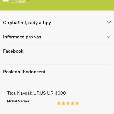
p
informací
a
r
t
v
O rybaření, rady a tipy
k
í
Informace pro vás
y
v
Facebook
ý
p
Poslední hodnocení
i
s
Tica Naviják URUS UR 4000
u
Michal Machek