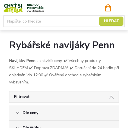
Přejít
NÁKUPNÍ
KOŠÍK
na
obsah
Navijáky
HLEDAT
Rybářské navijáky Penn
Navijáky Penn
za skvělé ceny. ✔️ Všechny produkty
SKLADEM ✔️ Doprava ZDARMA* ✔️ Doručení do 24 hodin při
objednání do 12:00 ✔️ Ověřený obchod s rybářským
vybavením.
Filtrovat
Dle ceny
Dle štítku