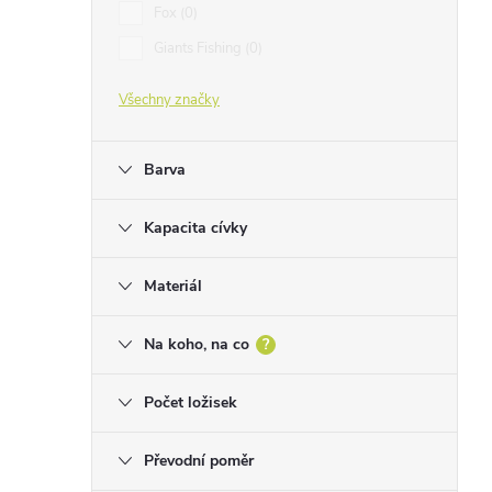
Fox
0
Giants Fishing
0
Všechny značky
Barva
Kapacita cívky
Materiál
Na koho, na co
?
Počet ložisek
Převodní poměr