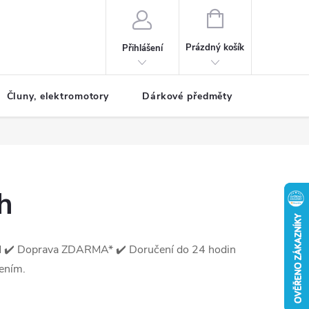
NÁKUPNÍ
KOŠÍK
Prázdný košík
Přihlášení
Čluny, elektromotory
Dárkové předměty
Dětské r
h
M ✔️ Doprava ZDARMA* ✔️ Doručení do 24 hodin
ením.