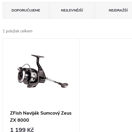
Ř
DOPORUČUJEME
NEJLEVNĚJŠÍ
NEJDRAŽŠÍ
a
z
1
položek celkem
e
V
n
ý
í
p
p
i
r
s
o
p
d
r
u
o
ZFish Naviják Sumcový Zeus
k
ZX 8000
d
t
1 199 Kč