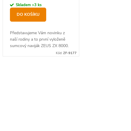
u
ů
Skladem
>3 ks
k
DO KOŠÍKU
t
ů
Představujeme Vám novinku z
naší rodiny a to první vyloženě
sumcový naviják ZEUS ZX 8000.
Kód:
ZF-9177
O
v
l
á
d