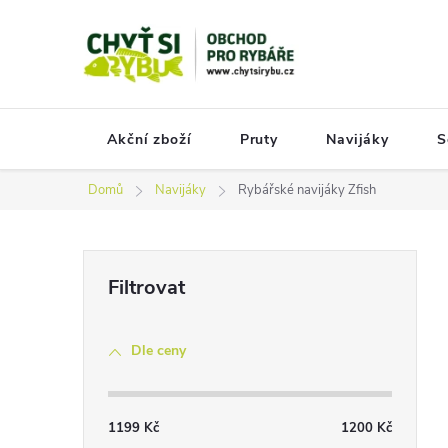
Přejít
na
obsah
Akční zboží
Pruty
Navijáky
S
Domů
Navijáky
Rybářské navijáky Zfish
P
o
s
Dle ceny
t
r
a
1199
Kč
1200
Kč