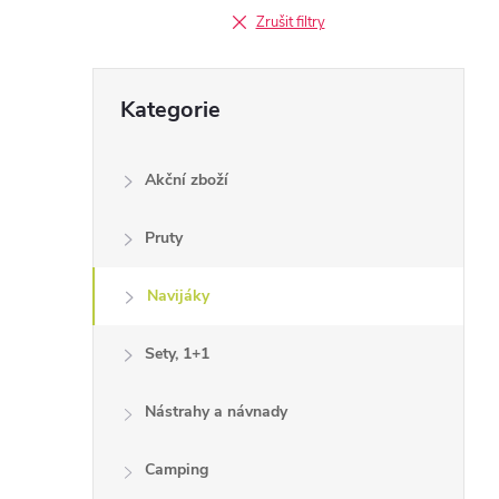
Zrušit filtry
Přeskočit
Kategorie
kategorie
Akční zboží
Pruty
Navijáky
Sety, 1+1
Nástrahy a návnady
Camping