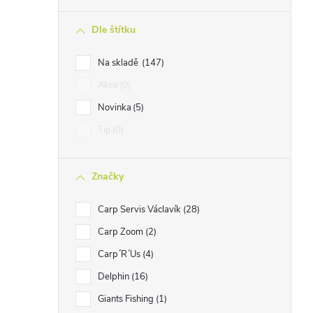
n
Dle štítku
n
í
Na skladě
147
p
Akce
0
a
Novinka
5
n
Tip
0
e
l
Značky
Carp Servis Václavík
28
Carp Zoom
2
Carp´R´Us
4
Delphin
16
Giants Fishing
1