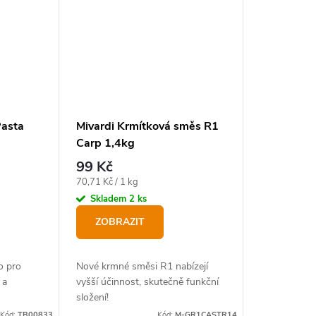
Pasta
Mivardi Krmítková směs R1
Carp 1,4kg
99 Kč
Měrná
70,71 Kč / 1 kg
cena:
Skladem
2 ks
ZOBRAZIT
o pro
Nové krmné směsi R1 nabízejí
 a
vyšší účinnost, skutečně funkční
složení!
Kód:
TB00833
Kód:
M-GR1CASTR14