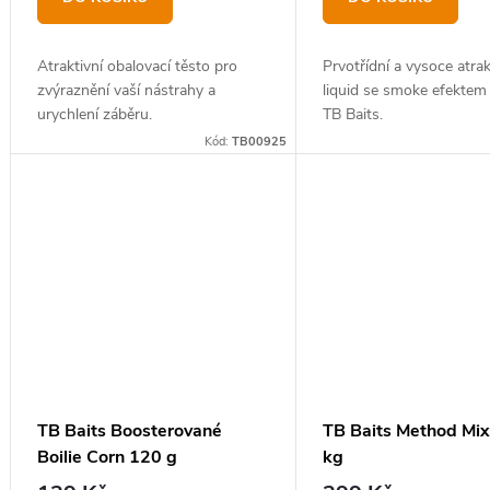
ů
Atraktivní obalovací těsto pro
Prvotřídní a vysoce atrak
zvýraznění vaší nástrahy a
liquid se smoke efektem 
urychlení záběru.
TB Baits.
Kód:
TB00925
TB Baits Boosterované
TB Baits Method Mix
Boilie Corn 120 g
kg