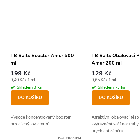
TB Baits Booster Amur 500
TB Baits Obalovací 
ml
Amur 200 ml
199 Kč
129 Kč
Měrná
Měrná
0,40 Kč / 1 ml
0,65 Kč / 1 ml
cena:
cena:
Skladem
3 ks
Skladem
>3 ks
DO KOŠÍKU
DO KOŠÍKU
Vysoce koncentrovaný booster
Atraktivní obalovací těst
pro cílený lov amurů.
zvýraznění vaší nástrahy
urychlení záběru.
Kód:
TB00834