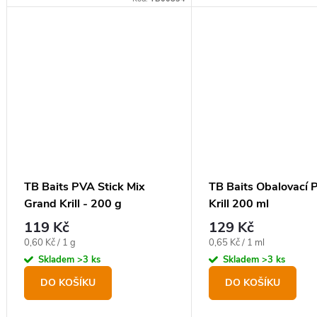
TB Baits PVA Stick Mix
TB Baits Obalovací 
Grand Krill - 200 g
Krill 200 ml
119 Kč
129 Kč
Měrná
Měrná
0,60 Kč / 1 g
0,65 Kč / 1 ml
cena:
cena:
Skladem
>3 ks
Skladem
>3 ks
DO KOŠÍKU
DO KOŠÍKU