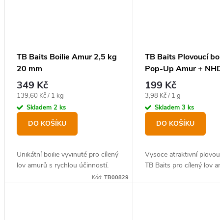
TB Baits Boilie Amur 2,5 kg
TB Baits Plovoucí boi
20 mm
Pop-Up Amur + NHD
16 mm
349 Kč
199 Kč
Měrná
Měrná
139,60 Kč / 1 kg
3,98 Kč / 1 g
cena:
cena:
Skladem
2 ks
Skladem
3 ks
DO KOŠÍKU
DO KOŠÍKU
Unikátní boilie vyvinuté pro cílený
Vysoce atraktivní plovouc
lov amurů s rychlou účinností.
TB Baits pro cílený lov 
Kód:
TB00829