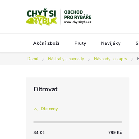
Přejít
na
obsah
Akční zboží
Pruty
Navijáky
S
Domů
Nástrahy a návnady
Návnady na kapry
P
o
s
Dle ceny
t
r
a
34
Kč
799
Kč