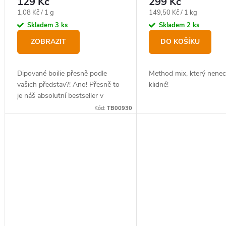
129 Kč
299 Kč
Měrná
Měrná
1,08 Kč / 1 g
149,50 Kč / 1 kg
cena:
cena:
Skladem
3 ks
Skladem
2 ks
ZOBRAZIT
DO KOŠÍKU
Dipované boilie přesně podle
Method mix, který nenec
vašich představ?! Ano! Přesně to
klidné!
je náš absolutní bestseller v
novém balení.
Kód:
TB00930