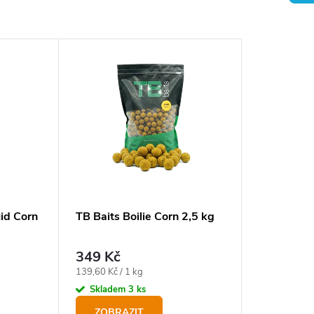
id Corn
TB Baits Boilie Corn 2,5 kg
349 Kč
Měrná
139,60 Kč / 1 kg
cena:
Skladem
3 ks
ZOBRAZIT