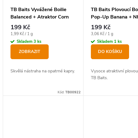
TB Baits Vyvážené Boilie
TB Baits Plovoucí Boi
Balanced + Atraktor Corn
Pop-Up Banana + 
100 g
g 16mm
199 Kč
199 Kč
Měrná
Měrná
1,99 Kč / 1 g
3,06 Kč / 1 g
cena:
cena:
Skladem
3 ks
Skladem
1 ks
ZOBRAZIT
DO KOŠÍKU
Skvělá nástraha na opatrné kapry.
Vysoce atraktivní plovouc
TB Baits.
Kód:
TB00922