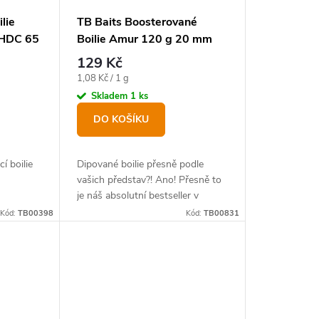
lie
TB Baits Boosterované
NHDC 65
Boilie Amur 120 g 20 mm
129 Kč
Měrná
1,08 Kč / 1 g
cena:
Skladem
1 ks
DO KOŠÍKU
í boilie
Dipované boilie přesně podle
vašich představ?! Ano! Přesně to
je náš absolutní bestseller v
novém balení.
Kód:
TB00398
Kód:
TB00831