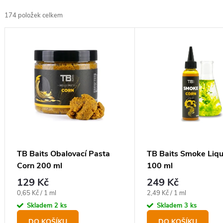
z
174
položek celkem
e
V
n
ý
í
p
p
i
r
s
o
p
d
r
u
o
TB Baits Obalovací Pasta
TB Baits Smoke Liqu
k
Corn 200 ml
100 ml
d
t
129 Kč
249 Kč
u
ů
Měrná
Měrná
0,65 Kč / 1 ml
2,49 Kč / 1 ml
k
cena:
cena:
Skladem
2 ks
Skladem
3 ks
t
DO KOŠÍKU
DO KOŠÍKU