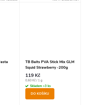
Pasta
TB Baits PVA Stick Mix GLM
Squid Strawberry -200g
119 Kč
Měrná
0,60 Kč / 1 g
cena:
Skladem
>3 ks
DO KOŠÍKU