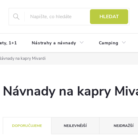
HLEDAT
ety, 1+1
Nástrahy a návnady
Camping
Návnady na kapry Mivardi
Návnady na kapry Miv
Ř
DOPORUČUJEME
NEJLEVNĚJŠÍ
NEJDRAŽŠÍ
a