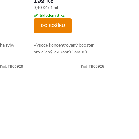
199 Kč
Měrná
0,40 Kč / 1 ml
cena:
Skladem
3 ks
DO KOŠÍKU
há ryby
Vysoce koncentrovaný booster
pro cílený lov kaprů i amurů.
Kód:
TB00929
Kód:
TB00926