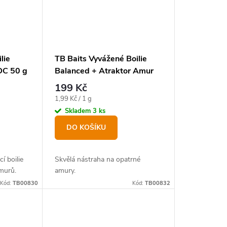
lie
TB Baits Vyvážené Boilie
C 50 g
Balanced + Atraktor Amur
100 g 20 mm
199 Kč
Měrná
1,99 Kč / 1 g
cena:
Skladem
3 ks
DO KOŠÍKU
í boilie
Skvělá nástraha na opatrné
amurů.
amury.
Kód:
TB00830
Kód:
TB00832