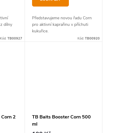
tivní
Představujeme novou řadu Corn
z dílny
pro aktivní kaprařinu v příchuti
kukuřice.
Kód:
TB00927
Kód:
TB00920
 Corn 2
TB Baits Booster Corn 500
ml