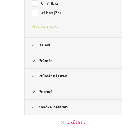
CHYTIL
2
Jet Fish
25
Všechny značky
Balení
Průměr
Průměr nástrah
Příchuť
Značka nástrah
Zrušit filtry