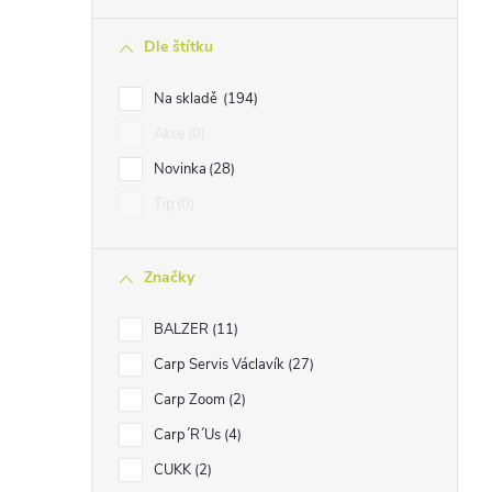
n
Dle štítku
n
í
Na skladě
194
p
Akce
0
a
Novinka
28
n
Tip
0
e
l
Značky
BALZER
11
Carp Servis Václavík
27
Carp Zoom
2
Carp´R´Us
4
CUKK
2