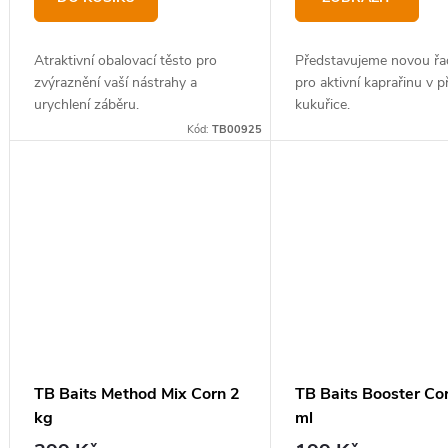
ů
Atraktivní obalovací těsto pro
Představujeme novou řa
zvýraznění vaší nástrahy a
pro aktivní kaprařinu v p
urychlení záběru.
kukuřice.
Kód:
TB00925
TB Baits Method Mix Corn 2
TB Baits Booster Co
kg
ml