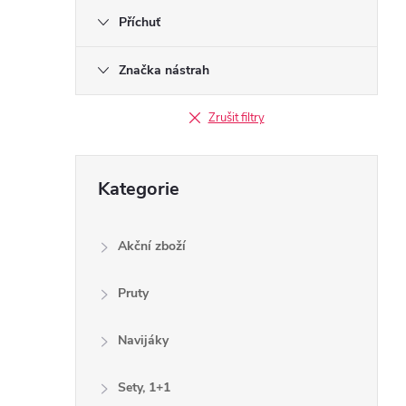
Příchuť
Značka nástrah
Zrušit filtry
Přeskočit
Kategorie
kategorie
Akční zboží
Pruty
Navijáky
Sety, 1+1