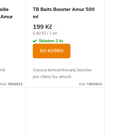
ilie
TB Baits Booster Amur 500
r Amur
ml
199 Kč
Měrná
0,40 Kč / 1 ml
cena:
Skladem
2 ks
DO KOŠÍKU
rné
Vysoce koncentrovaný booster
pro cílený lov amurů.
Kód:
TB00832
Kód:
TB00834