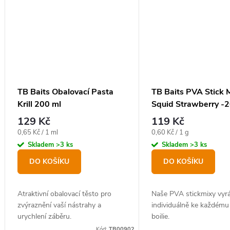
TB Baits Obalovací Pasta
TB Baits PVA Stick 
Krill 200 ml
Squid Strawberry -
129 Kč
119 Kč
Měrná
Měrná
0,65 Kč / 1 ml
0,60 Kč / 1 g
cena:
cena:
Skladem
>3 ks
Skladem
>3 ks
DO KOŠÍKU
DO KOŠÍKU
Atraktivní obalovací těsto pro
Naše PVA stickmixy vyr
zvýraznění vaší nástrahy a
individuálně ke každému
urychlení záběru.
boilie.
Kód:
TB00902