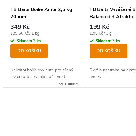
TB Baits Boilie Amur 2,5 kg
TB Baits Vyvážené Bo
20 mm
Balanced + Atrakto
100 g 20 mm
349 Kč
199 Kč
Měrná
Měrná
139,60 Kč / 1 kg
1,99 Kč / 1 g
cena:
cena:
Skladem
2 ks
Skladem
3 ks
DO KOŠÍKU
DO KOŠÍKU
Unikátní boilie vyvinuté pro cílený
Skvělá nástraha na opat
lov amurů s rychlou účinností.
amury.
Kód:
TB00829