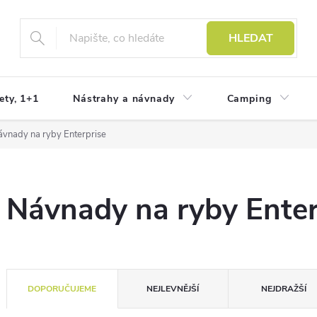
HLEDAT
ety, 1+1
Nástrahy a návnady
Camping
vnady na ryby Enterprise
Návnady na ryby Enter
Ř
DOPORUČUJEME
NEJLEVNĚJŠÍ
NEJDRAŽŠÍ
a