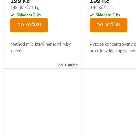
299 Kč
199 Kč
Měrná
Měrná
149,50 Kč / 1 kg
0,40 Kč / 1 ml
cena:
cena:
Skladem
2 ks
Skladem
3 ks
DO KOŠÍKU
DO KOŠÍKU
Method mix, který nenechá ryby
Vysoce koncentrovaný b
klidné!
pro cílený lov kaprů i am
Kód:
TB00929