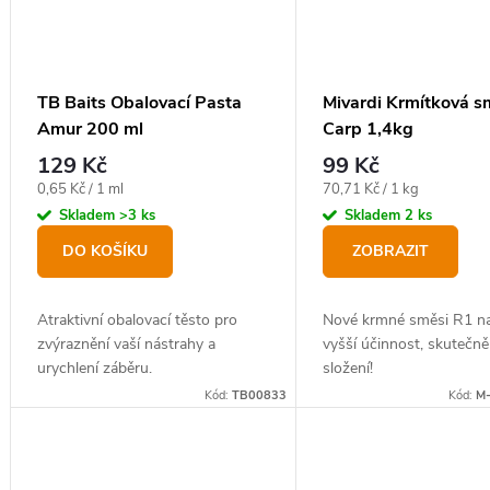
TB Baits Obalovací Pasta
Mivardi Krmítková 
Amur 200 ml
Carp 1,4kg
129 Kč
99 Kč
Měrná
Měrná
0,65 Kč / 1 ml
70,71 Kč / 1 kg
cena:
cena:
Skladem
>3 ks
Skladem
2 ks
DO KOŠÍKU
ZOBRAZIT
Atraktivní obalovací těsto pro
Nové krmné směsi R1 na
zvýraznění vaší nástrahy a
vyšší účinnost, skutečně
urychlení záběru.
složení!
Kód:
TB00833
Kód:
M