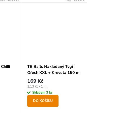
Chilli
TB Baits Nakládaný Tygří
Ořech XXL + Kreveta 150 ml
- Seafood
169 Kč
Měrná
1,13 Kč / 1 ml
cena:
Skladem
3 ks
DO KOŠÍKU