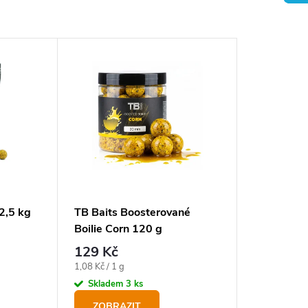
 2,5 kg
TB Baits Boosterované
Boilie Corn 120 g
129 Kč
Měrná
1,08 Kč / 1 g
cena:
Skladem
3 ks
ZOBRAZIT