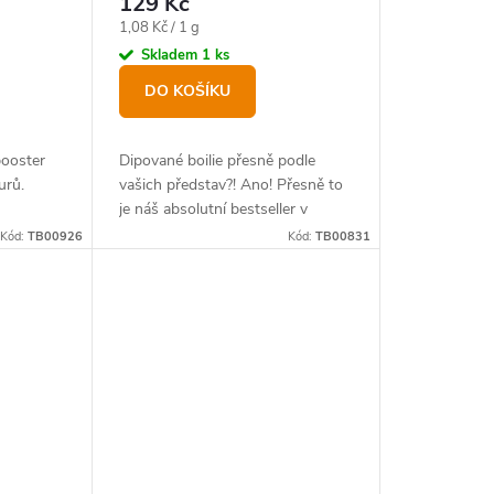
129 Kč
Měrná
1,08 Kč / 1 g
cena:
Skladem
1 ks
DO KOŠÍKU
ooster
Dipované boilie přesně podle
urů.
vašich představ?! Ano! Přesně to
je náš absolutní bestseller v
novém balení.
Kód:
TB00926
Kód:
TB00831