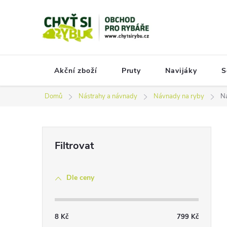
Přejít
na
obsah
Akční zboží
Pruty
Navijáky
S
Domů
Nástrahy a návnady
Návnady na ryby
Ná
P
o
s
Dle ceny
t
r
a
8
Kč
799
Kč