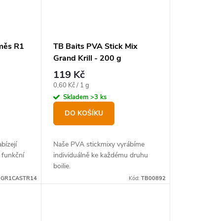
směs R1
TB Baits PVA Stick Mix
Grand Krill - 200 g
119 Kč
Měrná
0,60 Kč / 1 g
cena:
Skladem
>3 ks
DO KOŠÍKU
bízejí
Naše PVA stickmixy vyrábíme
 funkční
individuálně ke každému druhu
boilie.
-GR1CASTR14
Kód:
TB00892