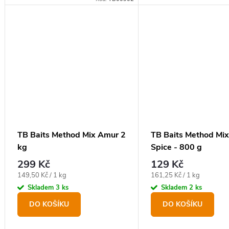
TB Baits Method Mix Amur 2
TB Baits Method Mix 
kg
Spice - 800 g
299 Kč
129 Kč
Měrná
Měrná
149,50 Kč / 1 kg
161,25 Kč / 1 kg
cena:
cena:
Skladem
3 ks
Skladem
2 ks
DO KOŠÍKU
DO KOŠÍKU