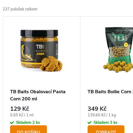
z
237
položek celkem
e
V
n
ý
í
p
p
i
r
s
o
p
d
r
u
o
TB Baits Obalovací Pasta
TB Baits Boilie Corn
k
Corn 200 ml
d
t
129 Kč
349 Kč
u
ů
Měrná
Měrná
0,65 Kč / 1 ml
139,60 Kč / 1 kg
k
cena:
cena:
Skladem
2 ks
Skladem
3 ks
t
DO KOŠÍKU
ZOBRAZIT