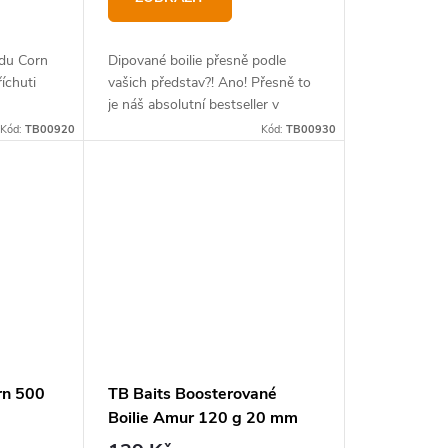
du Corn
Dipované boilie přesně podle
říchuti
vašich představ?! Ano! Přesně to
je náš absolutní bestseller v
novém balení.
Kód:
TB00920
Kód:
TB00930
rn 500
TB Baits Boosterované
Boilie Amur 120 g 20 mm