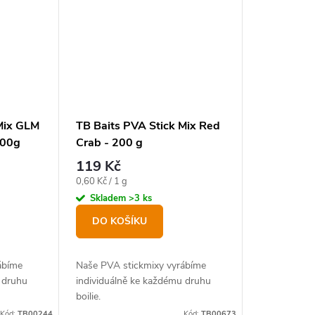
Mix GLM
TB Baits PVA Stick Mix Red
200g
Crab - 200 g
119 Kč
Měrná
0,60 Kč / 1 g
cena:
Skladem
>3 ks
DO KOŠÍKU
ábíme
Naše PVA stickmixy vyrábíme
 druhu
individuálně ke každému druhu
boilie.
Kód:
TB00244
Kód:
TB00673