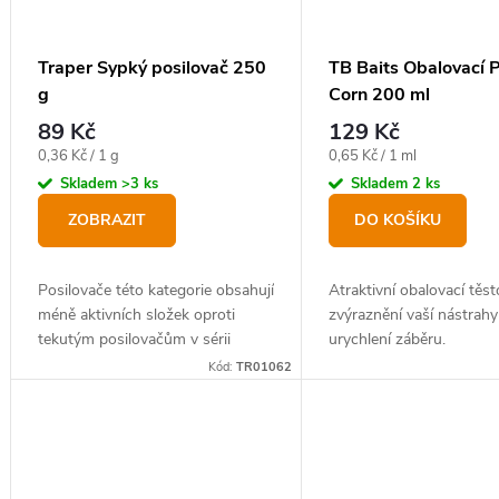
d
r
u
o
Traper Sypký posilovač 250
TB Baits Obalovací 
k
g
Corn 200 ml
d
t
89 Kč
129 Kč
u
ů
Měrná
Měrná
0,36 Kč / 1 g
0,65 Kč / 1 ml
k
cena:
cena:
Skladem
>3 ks
Skladem
2 ks
t
ZOBRAZIT
DO KOŠÍKU
ů
Posilovače této kategorie obsahují
Atraktivní obalovací těst
méně aktivních složek oproti
zvýraznění vaší nástrahy
tekutým posilovačům v sérii
urychlení záběru.
Aromatix, aktivátorům Gold a
Kód:
TR01062
sypkým posilovačům Koncentrat.