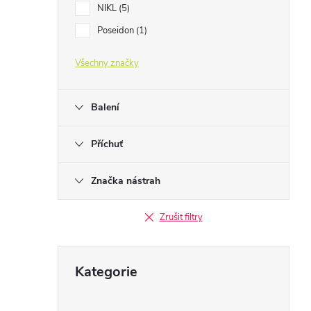
NIKL
5
Poseidon
1
Všechny značky
Balení
Příchuť
Značka nástrah
Zrušit filtry
Přeskočit
Kategorie
kategorie