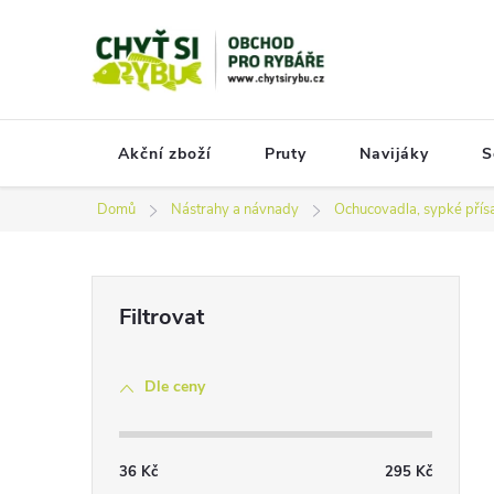
Přejít
na
obsah
Akční zboží
Pruty
Navijáky
S
Domů
Nástrahy a návnady
Ochucovadla, sypké přís
P
o
s
Dle ceny
t
r
a
36
Kč
295
Kč