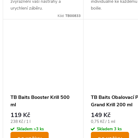
zvýraznění vaší nástrahy a
individuálně ke každému
urychlení záběru.
boilie.
Kód:
TB00833
TB Baits Booster Krill 500
TB Baits Obalovací 
ml
Grand Krill 200 ml
119 Kč
149 Kč
Měrná
Měrná
238 Kč / 1 l
0,75 Kč / 1 ml
cena:
cena:
Skladem
>3 ks
Skladem
3 ks