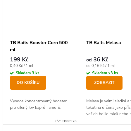
TB Baits Booster Corn 500
TB Baits Melasa
ml
199 Kč
36 Kč
od
Měrná
Měrná
0,40 Kč / 1 ml
od 0,16 Kč / 1 ml
cena:
cena:
Skladem
3 ks
Skladem
>3 ks
DO KOŠÍKU
ZOBRAZIT
Vysoce koncentrovaný booster
Melasa je velmi sladká a
pro cílený lov kaprů i amurů.
tekutina určena jako pří
vašich boilie mixů nebo s 
boosterovat vaše hotov
Kód:
TB00926
pro zvýšení jeho atraktivi