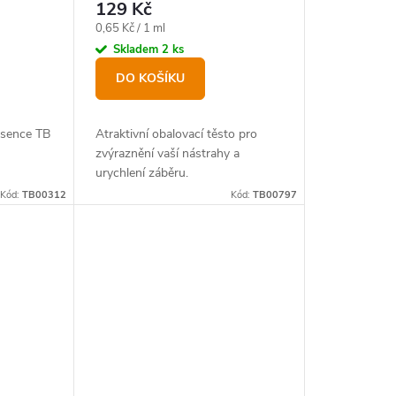
129 Kč
Měrná
0,65 Kč / 1 ml
cena:
Skladem
2 ks
DO KOŠÍKU
esence TB
Atraktivní obalovací těsto pro
zvýraznění vaší nástrahy a
urychlení záběru.
Kód:
TB00312
Kód:
TB00797