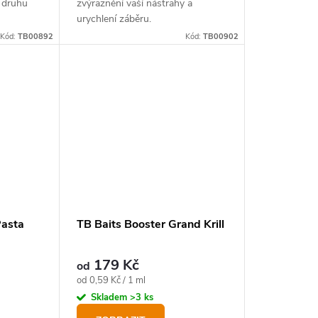
 druhu
zvýraznění vaší nástrahy a
urychlení záběru.
Kód:
TB00892
Kód:
TB00902
Pasta
TB Baits Booster Grand Krill
179 Kč
od
Měrná
od 0,59 Kč / 1 ml
cena:
Skladem
>3 ks