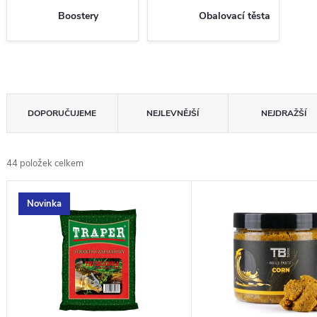
Boostery
Obalovací těsta
Ř
DOPORUČUJEME
NEJLEVNĚJŠÍ
NEJDRAŽŠÍ
a
z
44
položek celkem
e
V
n
Novinka
ý
í
p
p
i
r
s
o
p