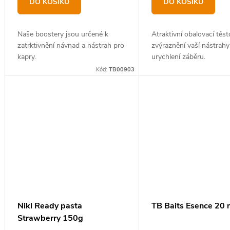
DO KOŠÍKU
DO KOŠÍKU
Naše boostery jsou určené k
Atraktivní obalovací těst
zatrktivnění návnad a nástrah pro
zvýraznění vaší nástrahy
kapry.
urychlení záběru.
Kód:
TB00903
Nikl Ready pasta
TB Baits Esence 20 
Strawberry 150g