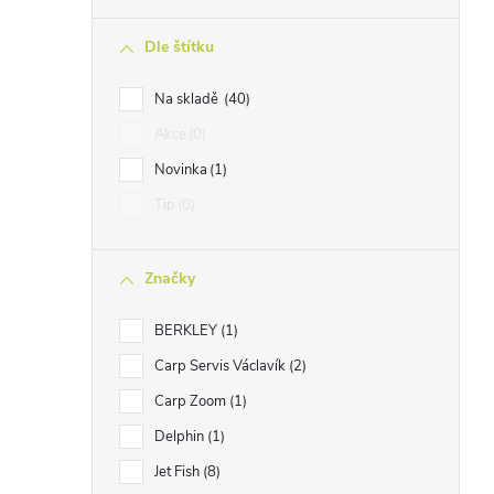
n
Dle štítku
n
í
Na skladě
40
p
Akce
0
a
Novinka
1
n
Tip
0
e
l
Značky
BERKLEY
1
Carp Servis Václavík
2
Carp Zoom
1
Delphin
1
Jet Fish
8