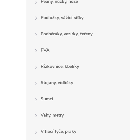
Peany, nůžky, nože
Podložky, vážící síťky
Podběráky, vezírky, čeřeny
PVA
Řízkovnice, kbelíky
Stojany, vidličky
Sumci
Váhy, metry
Vrhací tyče, praky