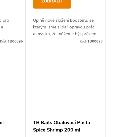
ZOBRAZIT
o pro
Úplně nové složení boosteru, se
 a
kterým jsme si dali opravdu práci
a myslím, že můžeme být právem
hrdí!
Kód:
TB00895
Kód:
TB00893
ml
TB Baits Obalovací Pasta
Spice Shrimp 200 ml