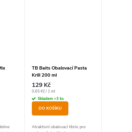
Mix
TB Baits Obalovací Pasta
Krill 200 ml
129 Kč
Měrná
0,65 Kč / 1 ml
cena:
Skladem
>3 ks
DO KOŠÍKU
ábíme
Atraktivní obalovací těsto pro