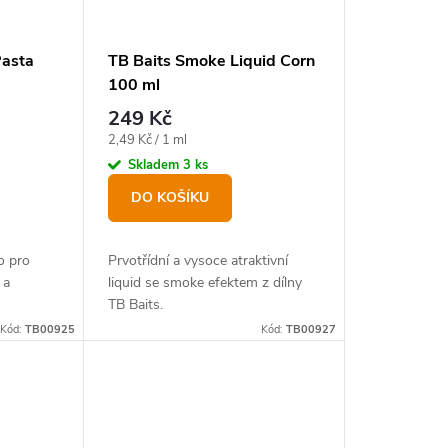
Pasta
TB Baits Smoke Liquid Corn
100 ml
249 Kč
Měrná
2,49 Kč / 1 ml
cena:
Skladem
3 ks
DO KOŠÍKU
o pro
Prvotřídní a vysoce atraktivní
 a
liquid se smoke efektem z dílny
TB Baits.
Kód:
TB00925
Kód:
TB00927