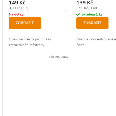
149 Kč
139 Kč
Měrná
Měrná
0,99 Kč / 1 g
6,95 Kč / 1 ml
cena:
cena:
Na dotaz
Skladem
1 ks
ZOBRAZIT
ZOBRAZIT
Obalovací těsto pro finální
Vysoce koncentrované 
zatraktivnění nástrahy.
Baits.
Kód:
2002064