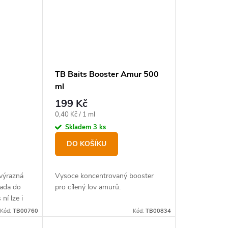
TB Baits Booster Amur 500
ml
199 Kč
Měrná
0,40 Kč / 1 ml
cena:
Skladem
3 ks
DO KOŠÍKU
 výrazná
Vysoce koncentrovaný booster
sada do
pro cílený lov amurů.
ní lze i
é krmení
Kód:
TB00760
Kód:
TB00834
ty.