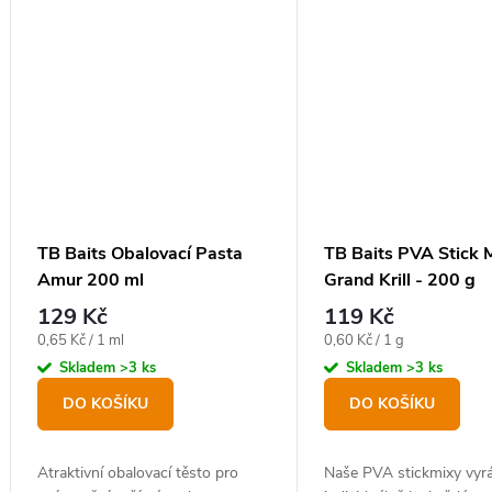
TB Baits Obalovací Pasta
TB Baits PVA Stick 
Amur 200 ml
Grand Krill - 200 g
129 Kč
119 Kč
Měrná
Měrná
0,65 Kč / 1 ml
0,60 Kč / 1 g
cena:
cena:
Skladem
>3 ks
Skladem
>3 ks
DO KOŠÍKU
DO KOŠÍKU
Atraktivní obalovací těsto pro
Naše PVA stickmixy vyr