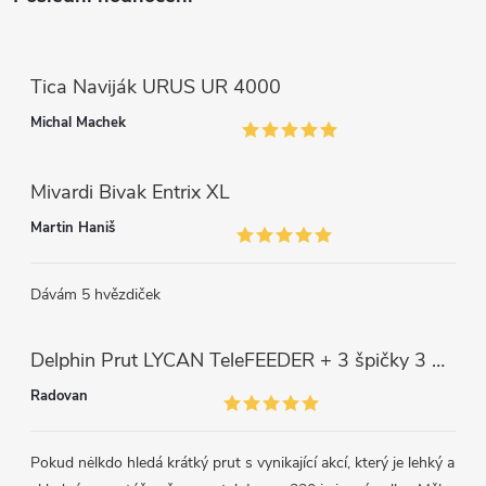
i
s
Tica Naviják URUS UR 4000
u
Michal Machek
Mivardi Bivak Entrix XL
Martin Haniš
Dávám 5 hvězdiček
Delphin Prut LYCAN TeleFEEDER + 3 špičky 3 m, 80 g
Radovan
Pokud nėlkdo hledá krátký prut s vynikající akcí, který je lehký a