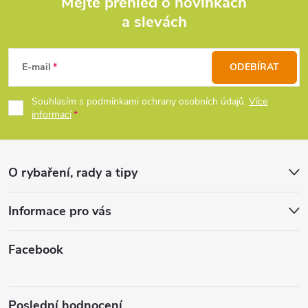
d
Mějte přehled o novinkách
a slevách
Z
a
c
á
E-mail
ODEBÍRAT
í
p
Souhlasím s podmínkami ochrany osobních údajů.
Více
p
informací
a
r
t
v
O rybaření, rady a tipy
k
í
Informace pro vás
y
v
Facebook
ý
p
Poslední hodnocení