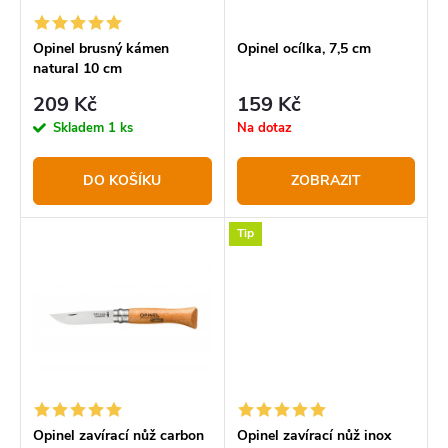
r
p
o
r
Opinel brusný kámen
Opinel ocílka, 7,5 cm
natural 10 cm
d
o
209 Kč
159 Kč
u
d
Skladem
1 ks
Na dotaz
k
u
t
k
DO KOŠÍKU
ZOBRAZIT
ů
t
Tip
ů
Opinel zavírací nůž carbon
Opinel zavírací nůž inox