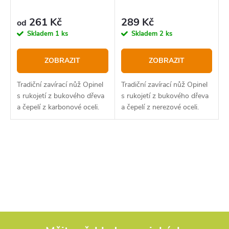
261 Kč
289 Kč
od
Skladem
1 ks
Skladem
2 ks
ZOBRAZIT
ZOBRAZIT
Tradiční zavírací nůž Opinel
Tradiční zavírací nůž Opinel
s rukojetí z bukového dřeva
s rukojetí z bukového dřeva
a čepelí z karbonové oceli.
a čepelí z nerezové oceli.
O
v
l
á