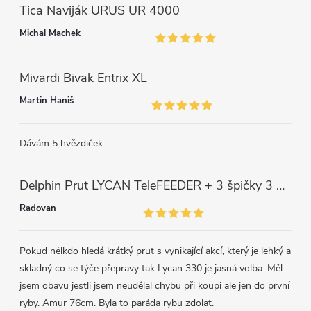
Tica Naviják URUS UR 4000
Michal Machek
Mivardi Bivak Entrix XL
Martin Haniš
Dávám 5 hvězdiček
Delphin Prut LYCAN TeleFEEDER + 3 špičky 3 m, 80 g
Radovan
Pokud nėlkdo hledá krátký prut s vynikající akcí, který je lehký a
skladný co se týče přepravy tak Lycan 330 je jasná volba. Měl
jsem obavu jestli jsem neudělal chybu při koupi ale jen do první
ryby. Amur 76cm. Byla to paráda rybu zdolat.