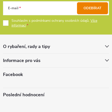
á
E-mail
ODEBÍRAT
p
Souhlasím s podmínkami ochrany osobních údajů.
Více
informací
a
t
O rybaření, rady a tipy
í
Informace pro vás
Facebook
Poslední hodnocení