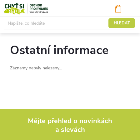
Přejít
NÁKUPNÍ
KOŠÍK
na
obsah
Domů
HLEDAT
Ostatní informace
Záznamy nebyly nalezeny...
Mějte přehled o novinkách
a slevách
Z