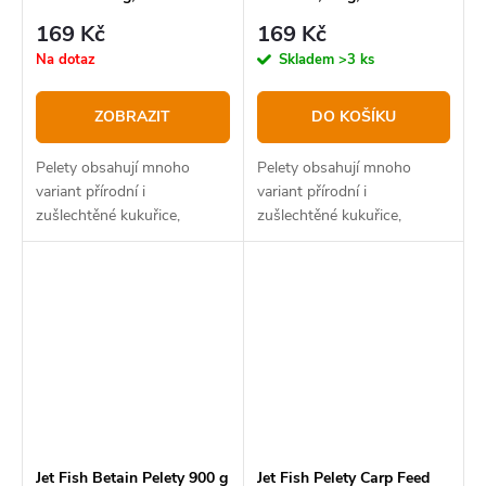
169 Kč
169 Kč
Na dotaz
Skladem
>3 ks
ZOBRAZIT
DO KOŠÍKU
Pelety obsahují mnoho
Pelety obsahují mnoho
variant přírodní i
variant přírodní i
zušlechtěné kukuřice,
zušlechtěné kukuřice,
například kukuřičnou
například kukuřičnou
mouku, kukuřičný extrakt,
mouku, kukuřičný extrakt,
drcené kukuřičné lupínky,
drcené kukuřičné lupínky,
CSL a také zapékanou TTX
CSL a také zapékanou TTX
kukuřici.
kukuřici.
Jet Fish Betain Pelety 900 g
Jet Fish Pelety Carp Feed