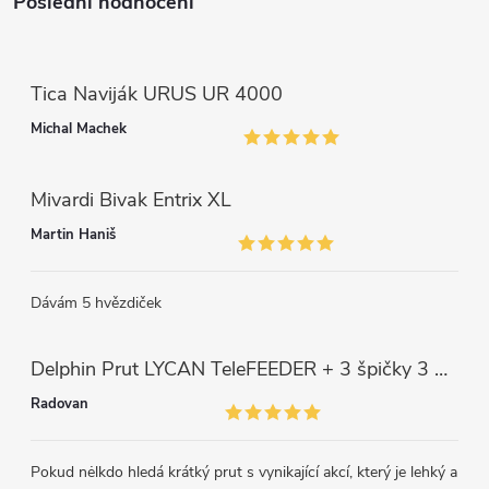
p
Poslední hodnocení
i
s
Tica Naviják URUS UR 4000
u
Michal Machek
Mivardi Bivak Entrix XL
Martin Haniš
Dávám 5 hvězdiček
Delphin Prut LYCAN TeleFEEDER + 3 špičky 3 m, 80 g
Radovan
Pokud nėlkdo hledá krátký prut s vynikající akcí, který je lehký a