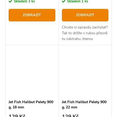
Skladem
3 ks
Skladem
1 ks
ZOBRAZIT
ZOBRAZIT
Chcete si opravdu zachytat?
Tak to držíte v rukou přesně
tu nástrahu, kterou
potřebujete.
Jet Fish Halibut Pelety 900
Jet Fish Halibut Pelety 900
g, 18 mm
g, 22 mm
129 Kč
129 Kč