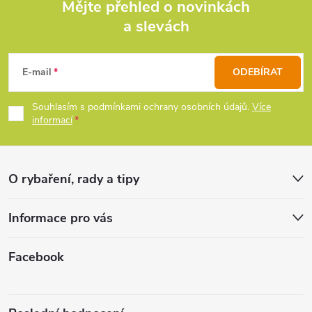
d
Mějte přehled o novinkách
a slevách
Z
a
c
á
E-mail
ODEBÍRAT
í
p
Souhlasím s podmínkami ochrany osobních údajů.
Více
p
informací
a
r
t
v
O rybaření, rady a tipy
k
í
Informace pro vás
y
v
Facebook
ý