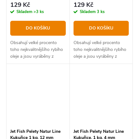
129 Kč
129 Kč
Skladem
>3 ks
Skladem
3 ks
DO KOŠÍKU
DO KOŠÍKU
Obsahují velké procento
Obsahují velké procento
toho nejkvalitnějšího rybího
toho nejkvalitnějšího rybího
oleje a jsou vyráběny z
oleje a jsou vyráběny z
prvotřídních kvalitních
prvotřídních kvalitních
rybích mouček původně pro
rybích mouček původně pro
krmení halibutů.
krmení halibutů.
Jet Fish Pelety Natur Line
Jet Fish Pelety Natur Line
Kukuřice 1 kg, 12 mm
Kukuřice, 1 kg, 4 mm