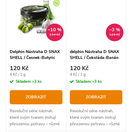
dobře drží a ve...
kaprovitých ryb.
–10 %
–3 %
134 Kč
124 Kč
Delphin Nástraha D SNAX
delphin Nástraha D SNAX
SHELL / Česnek-Butyric
SHELL / Čokoláda-Banán
120 Kč
120 Kč
Měrná
Měrná
4 Kč / 1 g
4 Kč / 1 g
cena:
cena:
Skladem
>3 ks
Skladem
>3 ks
ZOBRAZIT
ZOBRAZIT
Revoluční série nástrah,
Revoluční série nástrah,
které svým tvarem imitují
které svým tvarem imitují
přirozenou potravu – různé
přirozenou potravu – různé
druhy plžů, což je činí
druhy plžů, což je činí