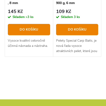
, 8 mm
900 g, 6 mm
145 Kč
109 Kč
Skladem
>3 ks
Skladem
3 ks
DO KOŠÍKU
DO KOŠÍKU
Vysoce kvalitní celoročně
Pelety Special Carp Baits, je
účinná návnada a nástraha.
nová řada vysoce
atraktivních pelet, které jsou
speciálně sestaveny k
chytání a vnadění.
O
v
l
á