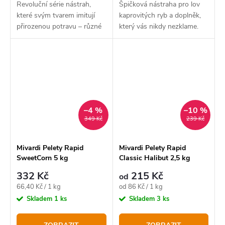
Revoluční série nástrah,
Špičková nástraha pro lov
které svým tvarem imitují
kaprovitých ryb a doplněk,
přirozenou potravu – různé
který vás nikdy nezklame.
druhy plžů, což je činí
neodolatelnými pro většinu, i
těch nejopatrnějších
kaprovitých ryb.
–4 %
–10 %
349 Kč
239 Kč
Mivardi Pelety Rapid
Mivardi Pelety Rapid
SweetCorn 5 kg
Classic Halibut 2,5 kg
332 Kč
215 Kč
od
Měrná
Měrná
66,40 Kč / 1 kg
od 86 Kč / 1 kg
cena:
cena:
Skladem
1 ks
Skladem
3 ks