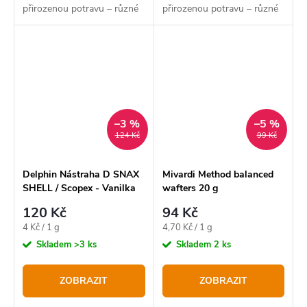
přirozenou potravu – různé
přirozenou potravu – různé
druhy plžů, což je činí
druhy plžů, což je činí
neodolatelnými pro většinu, i
neodolatelnými pro většinu, i
těch nejopatrnějších
těch nejopatrnějších
kaprovitých ryb.
kaprovitých ryb.
–3 %
–5 %
124 Kč
99 Kč
Delphin Nástraha D SNAX
Mivardi Method balanced
SHELL / Scopex - Vanilka
wafters 20 g
120 Kč
94 Kč
Měrná
Měrná
4 Kč / 1 g
4,70 Kč / 1 g
cena:
cena:
Skladem
>3 ks
Skladem
2 ks
ZOBRAZIT
ZOBRAZIT