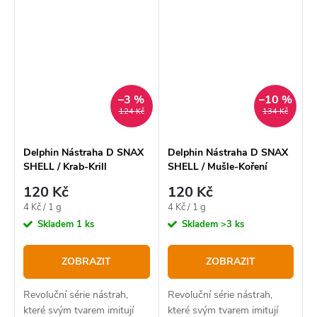
neodolatelnými pro většinu, i
neodolatelnými pro většinu, i
těch nejopatrnějších
těch nejopatrnějších
kaprovitých ryb.
kaprovitých ryb.
–3 %
–10 %
124 Kč
134 Kč
Delphin Nástraha D SNAX
Delphin Nástraha D SNAX
SHELL / Krab-Krill
SHELL / Mušle-Koření
120 Kč
120 Kč
Měrná
Měrná
4 Kč / 1 g
4 Kč / 1 g
cena:
cena:
Skladem
1 ks
Skladem
>3 ks
ZOBRAZIT
ZOBRAZIT
Revoluční série nástrah,
Revoluční série nástrah,
které svým tvarem imitují
které svým tvarem imitují