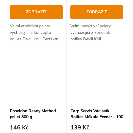
ZOBRAZIT
ZOBRAZIT
Velmi atraktivní pelety
Velmi atraktivní pelety
vycházející z konceptu
vycházející z konceptu
boilies Devill Krill. Perfektní
boilies Devill Krill.
jako doplněk k boilies, do
PVA punčoch, nebo jako
perfektní nástraha na
rychlé...
Poseidon Ready Method
Carp Servis Václavík
pellet 800 g
Boilies Měkule Feeder - 100
g/12 mm
146 Kč
139 Kč