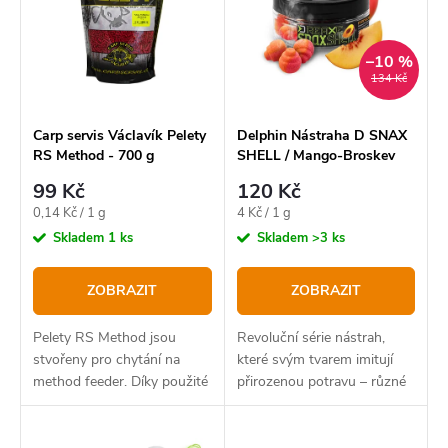
p
í
Abecedně
i
p
–10 %
s
134 Kč
r
p
o
r
Carp servis Václavík Pelety
Delphin Nástraha D SNAX
RS Method - 700 g
SHELL / Mango-Broskev
d
o
99 Kč
120 Kč
u
d
Měrná
Měrná
0,14 Kč / 1 g
4 Kč / 1 g
k
u
cena:
cena:
Skladem
1 ks
Skladem
>3 ks
t
k
ZOBRAZIT
ZOBRAZIT
ů
t
ů
Pelety RS Method jsou
Revoluční série nástrah,
stvořeny pro chytání na
které svým tvarem imitují
method feeder. Díky použité
přirozenou potravu – různé
technologii výroby je lze
druhy plžů, což je činí
velmi snadno připravit pro
neodolatelnými pro většinu, i
nalisování do krmítek, kde
těch nejopatrnějších