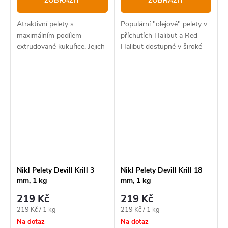
ZOBRAZIT
ZOBRAZIT
Atraktivní pelety s
Populární "olejové" pelety v
maximálním podílem
příchutích Halibut a Red
extrudované kukuřice. Jejich
Halibut dostupné v široké
hlavní výhodou je vynikající
nabídce průměrů.
stravitelnost a vysoká
atraktivita
Nikl Pelety Devill Krill 3
Nikl Pelety Devill Krill 18
mm, 1 kg
mm, 1 kg
219 Kč
219 Kč
Měrná
Měrná
219 Kč / 1 kg
219 Kč / 1 kg
cena:
cena:
Na dotaz
Na dotaz